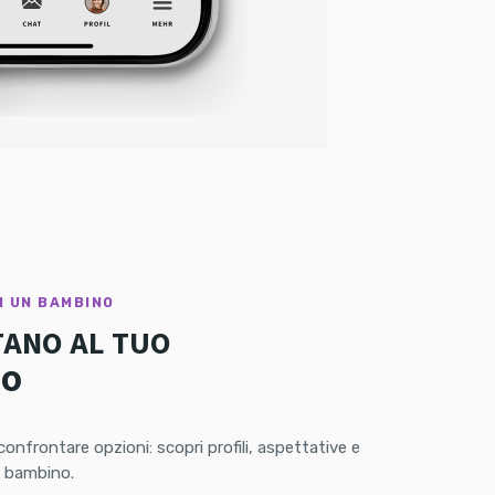
I UN BAMBINO
TANO AL TUO
NO
Donazione di sperma
onfrontare opzioni: scopri profili, aspettative e
n bambino.