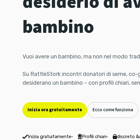
desiderio di a
bambino
Vuoi avere un bambino, ma non nel modo trad
Su RattleStork incontri donatori di seme, co-
desiderano un bambino – con profili chiari, se
Inizia ora gratuitamente
Ecco come funziona
Inizia gratuitamente
·
Profili chiari
·
discreto &