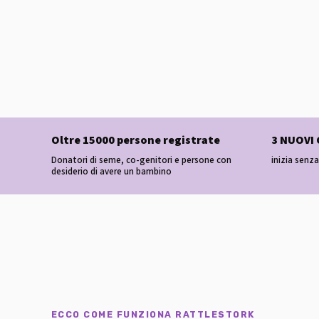
Oltre 15000 persone registrate
3 NUOVI
Donatori di seme, co-genitori e persone con
inizia sen
desiderio di avere un bambino
ECCO COME FUNZIONA RATTLESTORK