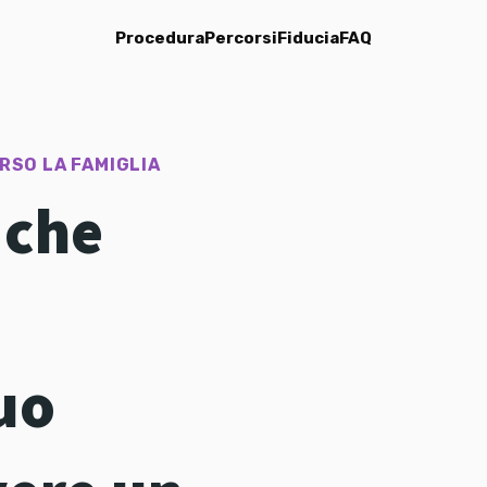
Procedura
Percorsi
Fiducia
FAQ
RSO LA FAMIGLIA
 che
uo