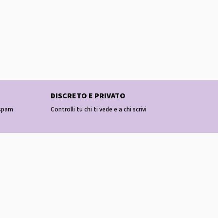
DISCRETO E PRIVATO
 spam
Controlli tu chi ti vede e a chi scrivi