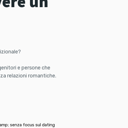
vere un
izionale?
genitori e persone che
nza relazioni romantiche.
amp; senza focus sul dating