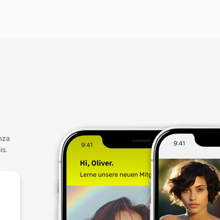
nza
is.