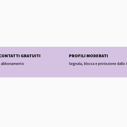
 CONTATTI GRATUITI
PROFILI MODERATI
za abbonamento
Segnala, blocca e protezione dallo