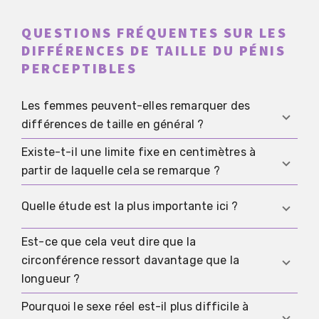
QUESTIONS FRÉQUENTES SUR LES
DIFFÉRENCES DE TAILLE DU PÉNIS
PERCEPTIBLES
Les femmes peuvent-elles remarquer des
différences de taille en général ?
Existe-t-il une limite fixe en centimètres à
Oui. Les données disponibles ne suggèrent pas
partir de laquelle cela se remarque ?
que les différences soient toujours invisibles ou
impossibles à sentir.
Non. Aucune limite sérieuse de perception pour le
Quelle étude est la plus importante ici ?
sexe réel n’a été démontrée scientifiquement.
Est-ce que cela veut dire que la
La plus pertinente est l’étude de modèles 3D de
circonférence ressort davantage que la
2015, dans laquelle les participantes
longueur ?
reconnaissaient assez bien les tailles, surtout la
circonférence.
Pourquoi le sexe réel est-il plus difficile à
Avec prudence, oui, souvent davantage. La