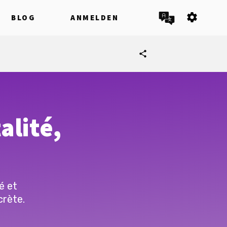
settings
BLOG
ANMELDEN
share
alité,
é et
crète.