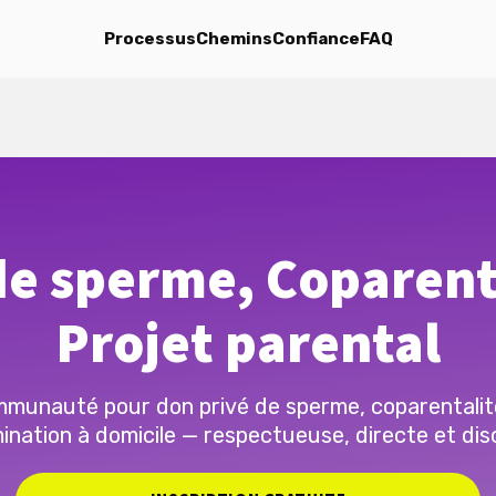
Processus
Chemins
Confiance
FAQ
e sperme, Coparent
Projet parental
munauté pour don privé de sperme, coparentalit
ination à domicile — respectueuse, directe et dis