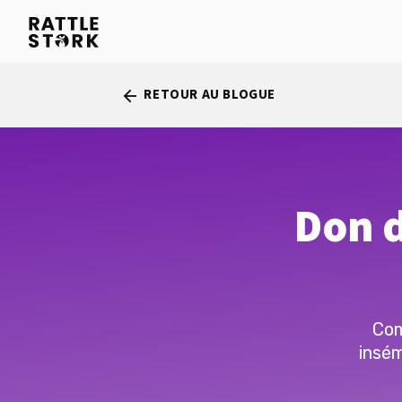
RETOUR AU BLOGUE
arrow_back
Don d
Com
insém