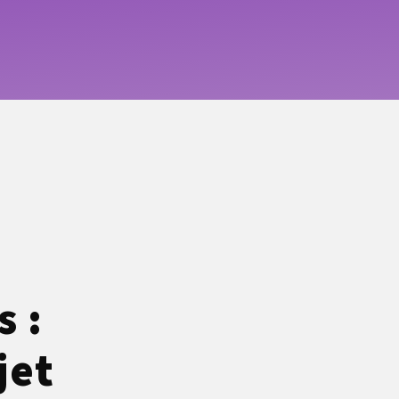
s :
jet