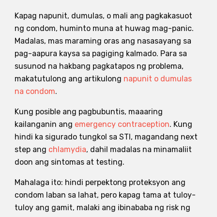
Kapag napunit, dumulas, o mali ang pagkakasuot
ng condom, huminto muna at huwag mag-panic.
Madalas, mas maraming oras ang nasasayang sa
pag-aapura kaysa sa pagiging kalmado. Para sa
susunod na hakbang pagkatapos ng problema,
makatutulong ang artikulong
napunit o dumulas
na condom
.
Kung posible ang pagbubuntis, maaaring
kailanganin ang
emergency contraception
. Kung
hindi ka sigurado tungkol sa STI, magandang next
step ang
chlamydia
, dahil madalas na minamaliit
doon ang sintomas at testing.
Mahalaga ito: hindi perpektong proteksyon ang
condom laban sa lahat, pero kapag tama at tuloy-
tuloy ang gamit, malaki ang ibinababa ng risk ng