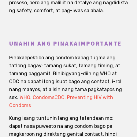
proseso, pero ang maliliit na detalye ang nagdidikta
ng safety, comfort, at pag-iwas sa abala.
UNAHIN ANG PINAKAIMPORTANTE
Pinakaepektibo ang condom kapag tugma ang
tatlong bagay: tamang sukat, tamang timing, at
tamang paggamit. Binibigyang-diin ng WHO at
CDC na dapat itong isuot bago ang contact, i-roll
nang maayos, at alisin nang tama pagkatapos ng
sex.
WHO: Condoms
CDC: Preventing HIV with
Condoms
Kung isang tuntunin lang ang tatandaan mo:
dapat nasa puwesto na ang condom bago pa
magkaroon ng direktang genital contact, hindi