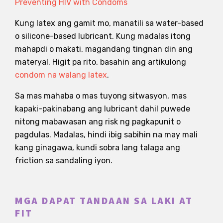
Preventing HIV with Condoms
Kung latex ang gamit mo, manatili sa water-based
o silicone-based lubricant. Kung madalas itong
mahapdi o makati, magandang tingnan din ang
materyal. Higit pa rito, basahin ang artikulong
condom na walang latex
.
Sa mas mahaba o mas tuyong sitwasyon, mas
kapaki-pakinabang ang lubricant dahil puwede
nitong mabawasan ang risk ng pagkapunit o
pagdulas. Madalas, hindi ibig sabihin na may mali
kang ginagawa, kundi sobra lang talaga ang
friction sa sandaling iyon.
MGA DAPAT TANDAAN SA LAKI AT
FIT