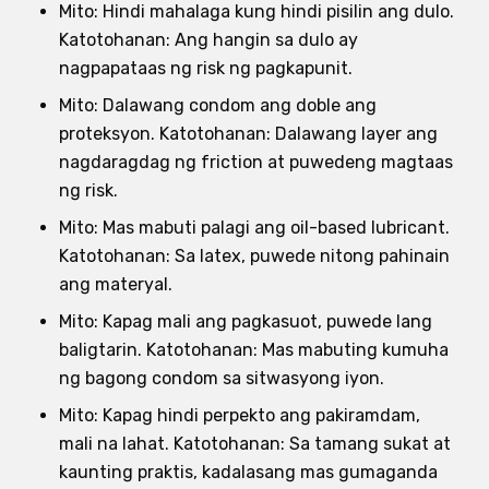
Mito: Hindi mahalaga kung hindi pisilin ang dulo.
Katotohanan: Ang hangin sa dulo ay
nagpapataas ng risk ng pagkapunit.
Mito: Dalawang condom ang doble ang
proteksyon. Katotohanan: Dalawang layer ang
nagdaragdag ng friction at puwedeng magtaas
ng risk.
Mito: Mas mabuti palagi ang oil-based lubricant.
Katotohanan: Sa latex, puwede nitong pahinain
ang materyal.
Mito: Kapag mali ang pagkasuot, puwede lang
baligtarin. Katotohanan: Mas mabuting kumuha
ng bagong condom sa sitwasyong iyon.
Mito: Kapag hindi perpekto ang pakiramdam,
mali na lahat. Katotohanan: Sa tamang sukat at
kaunting praktis, kadalasang mas gumaganda