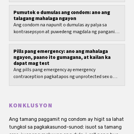
Pumutok o dumulas ang condom: ano ang
talagang mahalaga ngayon
Ang condom na napunit o dumulas ay palya sa
kontrasepsyon at puwedeng magdala ng panganib
ng pagbubuntis at mga impeksiyong naipapasa sa...
Pills pang emergency: ano ang mahalaga
ngayon, paano ito gumagana, at kailan ka
dapat mag test
Ang pills pang emergency ay emergency
contraception pagkatapos ng unprotected sex o
kapag nagka aberya ang kontrasepsyon.
KONKLUSYON
Ang tamang paggamit ng condom ay higit sa lahat
tungkol sa pagkakasunod-sunod: isuot sa tamang