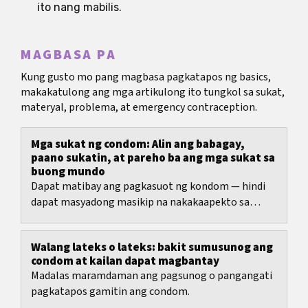
ito nang mabilis.
MAGBASA PA
Kung gusto mo pang magbasa pagkatapos ng basics,
makakatulong ang mga artikulong ito tungkol sa sukat,
materyal, problema, at emergency contraception.
Mga sukat ng condom: Alin ang babagay,
paano sukatin, at pareho ba ang mga sukat sa
buong mundo
Dapat matibay ang pagkasuot ng kondom — hindi
dapat masyadong masikip na nakakaapekto sa
sirkulasyon, at hindi rin dapat masyadong maluwag.
Ang...
Walang lateks o lateks: bakit sumusunog ang
condom at kailan dapat magbantay
Madalas maramdaman ang pagsunog o pangangati
pagkatapos gamitin ang condom.