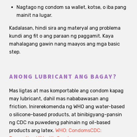
Nagtago ng condom sa wallet, kotse, o iba pang
mainit na lugar.
Kadalasan, hindi sira ang materyal ang problema
kundi ang fit o ang paraan ng paggamit. Kaya
mahalagang gawin nang maayos ang mga basic
step.
ANONG LUBRICANT ANG BAGAY?
Mas ligtas at mas komportable ang condom kapag
may lubricant, dahil mas nababawasan ang
friction. Inirerekomenda ng WHO ang water-based
o silicone-based products, at binibigyang-pansin
ng CDC na puwedeng pahinain ng oil-based
products ang latex.
WHO: Condoms
CDC: