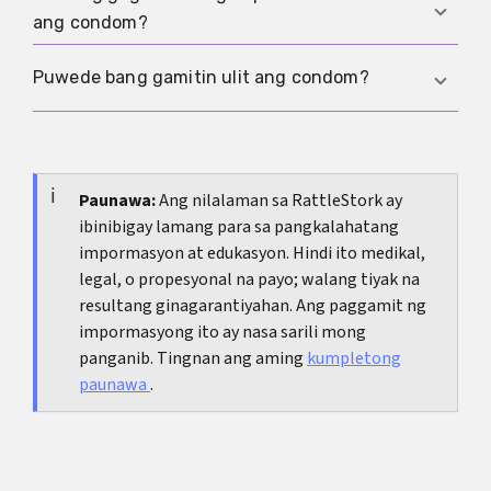
Maaaring dahil ito sa friction, pagkatuyo, o
ang condom?
additives, pero hindi ibig sabihin ay ligtas na
itong balewalain. Kung madalas itong mangyari,
Itigil agad, palitan ang condom, at alamin kung
Puwede bang gamitin ulit ang condom?
tingnan din ang artikulong
condom na walang
kailangan ng emergency contraception o STI
latex
.
test. Makakatulong ang artikulong
napunit o
Hindi. Isang beses lang ginagamit ang bawat
dumulas na condom
sa susunod na hakbang;
condom at dapat itapon pagkatapos.
kung hindi pa maaalis ang posibilidad ng
Paunawa:
Ang nilalaman sa RattleStork ay
pagbubuntis, tingnan din ang
emergency
ibinibigay lamang para sa pangkalahatang
contraception
.
impormasyon at edukasyon. Hindi ito medikal,
legal, o propesyonal na payo; walang tiyak na
resultang ginagarantiyahan. Ang paggamit ng
impormasyong ito ay nasa sarili mong
panganib. Tingnan ang aming
kumpletong
paunawa
.