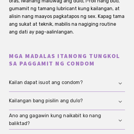
oras, iwanang maluwag ang dulo, i-roll nang buo,
gumamit ng tamang lubricant kung kailangan, at
alisin nang maayos pagkatapos ng sex. Kapag tama
ang sukat at teknik, mabilis na nagiging routine
ang dati ay pag-aalinlangan.
MGA MADALAS ITANONG TUNGKOL
SA PAGGAMIT NG CONDOM
Kailan dapat isuot ang condom?
Bago pa ang unang direktang genital contact.
Kailangan bang pisilin ang dulo?
Kapag naghintay ka, mawawala ang proteksyon
sa mismong oras na kailangan mo na ito.
Ano ang gagawin kung naikabit ko nang
Oo. Sa ganoong paraan, may espasyo para sa
baliktad?
ejaculate at hindi naiipon ang hangin sa dulo.
Mas nagiging stable ang condom.