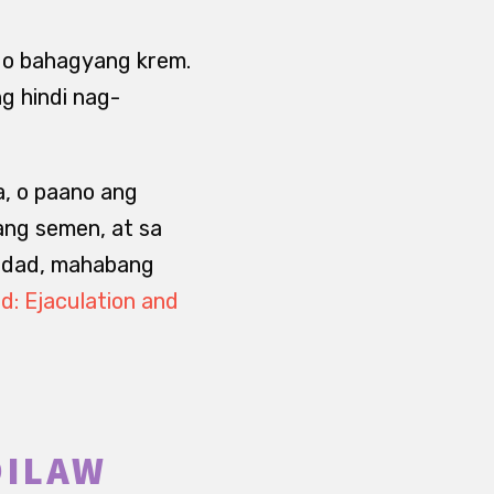
 o bahagyang krem.
g hindi nag-
.
a, o paano ang
 ang semen, at sa
 edad, mahabang
: Ejaculation and
DILAW