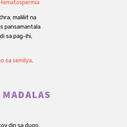
 Hematospermia
ra, maliliit na
bas pansamantala
 sa pag-ihi,
o sa semilya
.
: MADALAS
oy din sa dugo,