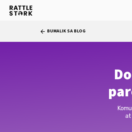
BUMALIK SA BLOG
arrow_back
Do
par
Komun
at