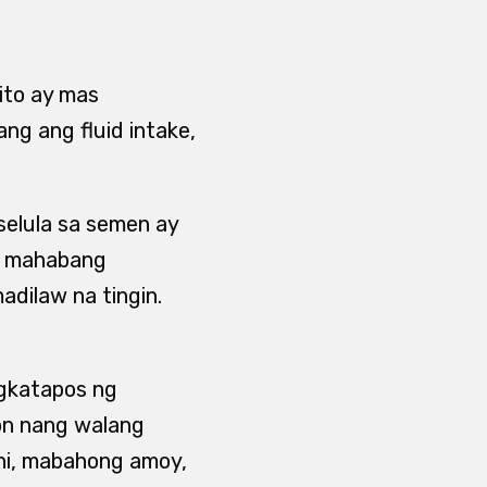
ito ay mas
ng ang fluid intake,
selula sa semen ay
d, mahabang
adilaw na tingin.
gkatapos ng
on nang walang
ihi, mabahong amoy,