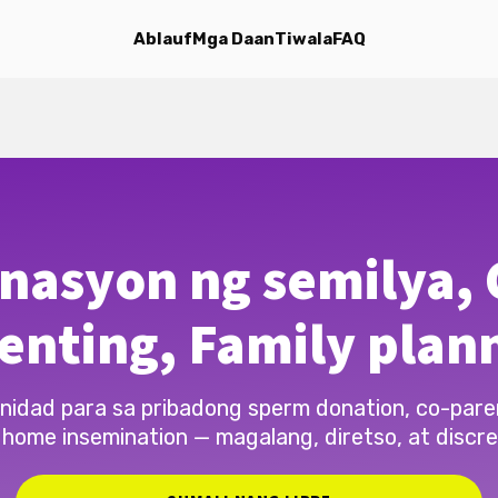
Ablauf
Mga Daan
Tiwala
FAQ
nasyon ng semilya, 
enting, Family plan
idad para sa pribadong sperm donation, co-pare
 home insemination — magalang, diretso, at discre