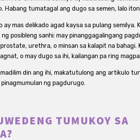
o. Habang tumatagal ang dugo sa semen, lalo iton
ito ay mas delikado agad kaysa sa pulang semilya.
n ng posibleng sanhi: may pinanggagalingang pag
prostate, urethra, o minsan sa kalapit na bahagi.
 lagnat, o may dugo sa ihi, kailangan pa ring magpa
dilim din ang ihi, makatutulong ang artikulo tu
g pinagmumulan ng pagdurugo.
PUWEDENG TUMUKOY SA
A?