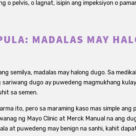
g o pelvis, o lagnat, isipin ang impeksiyon o pam
PULA: MADALAS MAY HA
ang semilya, madalas may halong dugo. Sa medikal 
 sariwang dugo ay puwedeng magmukhang kulay r
hit sa semen.
arma ito, pero sa maraming kaso mas simple ang 
aliwanag ng Mayo Clinic at Merck Manual na ang d
la at puwedeng may benign na sanhi, kahit dapat