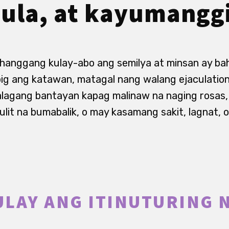
pula, at kayumangg
hanggang kulay-abo ang semilya at minsan ay b
ig ang katawan, matagal nang walang ejaculation
alagang bantayan kapag malinaw na naging rosas, 
lit na bumabalik, o may kasamang sakit, lagnat, o 
LAY ANG ITINUTURING 