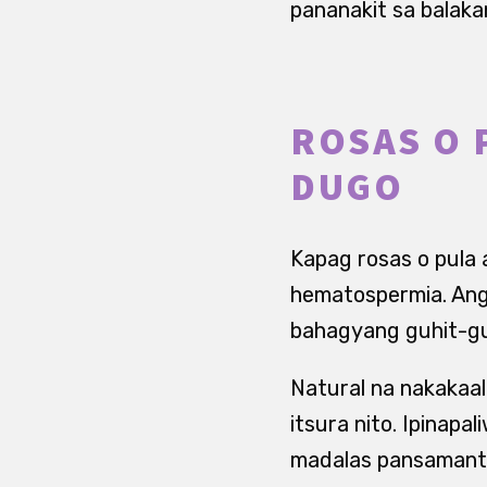
pananakit sa balakan
ROSAS O 
DUGO
Kapag rosas o pula 
hematospermia. Ang
bahagyang guhit-gu
Natural na nakakaal
itsura nito. Ipinap
madalas pansamanta