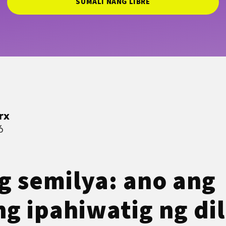
SUMALI NANG LIBRE
rx
6
g semilya: ano ang
g ipahiwatig ng di