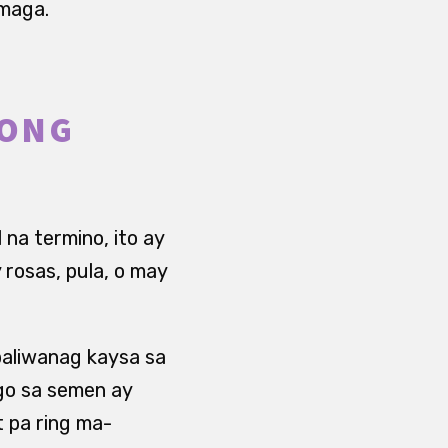
amaga.
LONG
na termino, ito ay
osas, pula, o may
paliwanag kaysa sa
ugo sa semen ay
 pa ring ma-