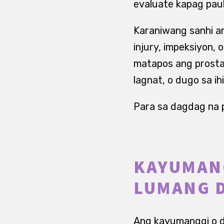
evaluate kapag pauli
Karaniwang sanhi an
injury, impeksiyon,
matapos ang prostat
lagnat, o dugo sa ih
Para sa dagdag na p
KAYUMANG
LUMANG 
Ang kayumanggi o d