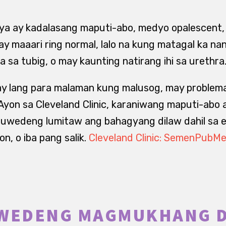
lya ay kadalasang maputi-abo, medyo opalescent,
ay maaari ring normal, lalo na kung matagal ka nan
a sa tubig, o may kaunting natirang ihi sa urethra
lay lang para malaman kung malusog, may problem
. Ayon sa Cleveland Clinic, karaniwang maputi-abo
, puwedeng lumitaw ang bahagyang dilaw dahil sa
on, o iba pang salik.
Cleveland Clinic: Semen
PubMed
UWEDENG MAGMUKHANG 