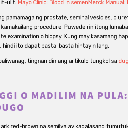
t-ulit.
Mayo Clinic: Blood in semen
Merck Manual:
g pamamaga ng prostate, seminal vesicles, o ureth
 o kamakailang procedure. Puwede rin itong luma
e examination o biopsy. Kung may kasamang hapdi
i, hindi ito dapat basta-basta hintayin lang.
aliwanag, tingnan din ang artikulo tungkol sa
dug
GI O MADILIM NA PULA
DUGO
ark red-brown na semilya ay kadalasang tumutuk