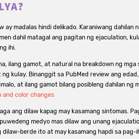
LYA?
 ay madalas hindi delikado. Karaniwang dahilan n
en dahil matagal ang pagitan ng ejaculation, kula
g ihi.
na, ilang gamot, at natural na breakdown ng mga 
it ng kulay. Binanggit sa PubMed review ang eda
umalo, at ilang gamot bilang posibleng dahilan ng m
n and color changes
aga ang dilaw kapag may kasamang sintomas. Pa
puwedeng medyo mas dilaw ang unang ejaculati
g dilaw-berde ito at may kasamang hapdi sa pag-