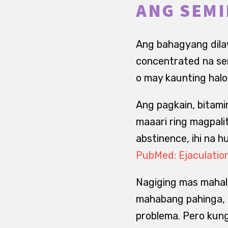
ANG SEMI
Ang bahagyang dilaw
concentrated na sem
o may kaunting halon
Ang pagkain, bitami
maaari ring magpal
abstinence, ihi na h
PubMed: Ejaculatio
Nagiging mas mahal
mahabang pahinga, 
problema. Pero kun