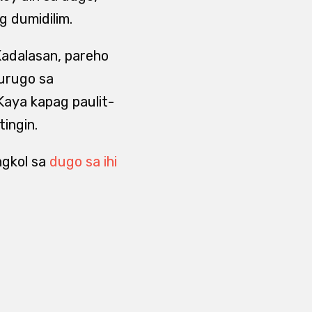
g dumidilim.
 Kadalasan, pareho
durugo sa
 Kaya kapag paulit-
tingin.
ngkol sa
dugo sa ihi