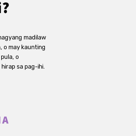
i?
ahagyang madilaw
, o may kaunting
pula, o
hirap sa pag-ihi.
NA