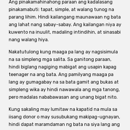
Ang pinakamahinahong paraan ang kadalasang
pinakamabuti: tapat, simple, at walang tunog na
parang lihim. Hindi kailangang maunawaan ng bata
ang lahat nang sabay-sabay. Ang kailangan niya ay
kuwento na inuulit, madaling intindihin, at sinasabi
nang walang hiya.
Nakatutulong kung maaga pa lang ay nagsisimula
na sa simpleng mga salita. Sa ganitong paraan,
hindi biglang nagiging mabigat ang usapin kapag
teenager na ang bata. Ang pamilyang maaga pa
lang ay gumagabay na sa bata gamit ang bukas at
simpleng wika ay hindi nawawala ang mga tanong,
pero madalas nababawasan ang unang bigat nito.
Kung sakaling may lumitaw na kapatid na mula sa
iisang donor o may susubukang makipag-ugnayan,
hindi dapat maramdaman ng bata na siya lang ang