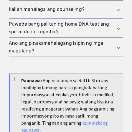
imbakan, at posibleng pagpapasa ng
sperm donation. Doon, ang apektadong bata ay
Hindi. Sa egg donation o embryo donation, ang
Kailan mahalaga ang counseling?
impormasyon.
maaaring makakuha ng impormasyon ayon sa
genetic na relasyon at ang mga match na lalabas
mga legal na kondisyon.
kalaunan ay maaari ring mahalaga.
Puwede bang palitan ng home DNA test ang
Kapag may lumitaw na pagkalito, pressure, o
sperm donor register?
alitan, madalas na malaking tulong ang
counseling. Lalo na ito kapag may match o kapag
Ano ang pinakamahalagang isipin ng mga
Hindi. Maaaring magbigay ng mga palatandaan
pinagpaplanuhan ang paglalantad.
magulang?
ang home test, pero hindi nito pinapalitan ang
opisyal na dokumentasyon o ang legal na
Huwag maghintay hanggang may tsambang
pagtingin sa usapin ng pinagmulan.
magbago ng lahat. Mas mabuting mahinahong
pag-isipan nang maaga ang pinagmulan, wika,
Paunawa:
Ang nilalaman sa RattleStork ay
ibinibigay lamang para sa pangkalahatang
dokumentasyon, at posibleng reaksyon.
impormasyon at edukasyon. Hindi ito medikal,
legal, o propesyonal na payo; walang tiyak na
resultang ginagarantiyahan. Ang paggamit ng
impormasyong ito ay nasa sarili mong
panganib. Tingnan ang aming
kumpletong
paunawa
.