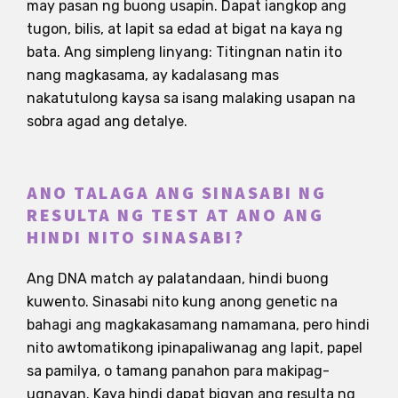
may pasan ng buong usapin. Dapat iangkop ang
tugon, bilis, at lapit sa edad at bigat na kaya ng
bata. Ang simpleng linyang: Titingnan natin ito
nang magkasama, ay kadalasang mas
nakatutulong kaysa sa isang malaking usapan na
sobra agad ang detalye.
ANO TALAGA ANG SINASABI NG
RESULTA NG TEST AT ANO ANG
HINDI NITO SINASABI?
Ang DNA match ay palatandaan, hindi buong
kuwento. Sinasabi nito kung anong genetic na
bahagi ang magkakasamang namamana, pero hindi
nito awtomatikong ipinapaliwanag ang lapit, papel
sa pamilya, o tamang panahon para makipag-
ugnayan. Kaya hindi dapat bigyan ang resulta ng