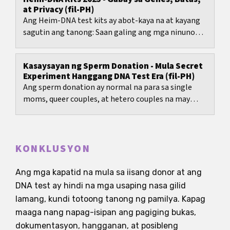
at Privacy (fil-PH)
Ang Heim-DNA test kits ay abot-kaya na at kayang
sagutin ang tanong: Saan galing ang mga ninuno
ko?
Kasaysayan ng Sperm Donation - Mula Secret
Experiment Hanggang DNA Test Era (fil-PH)
Ang sperm donation ay normal na para sa single
moms, queer couples, at hetero couples na may
male infertility.
KONKLUSYON
Ang mga kapatid na mula sa iisang donor at ang
DNA test ay hindi na mga usaping nasa gilid
lamang, kundi totoong tanong ng pamilya. Kapag
maaga nang napag-isipan ang pagiging bukas,
dokumentasyon, hangganan, at posibleng