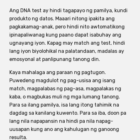
Ang DNA test ay hindi tagapayo ng pamilya, kundi
produkto ng datos. Maaari nitong ipakita ang
pagkakamag-anak, pero hindi nito awtomatikong
ipinapaliwanag kung paano dapat isabuhay ang
ugnayang iyon. Kapag may match ang test, hindi
lang iyon biyolohikal na palatandaan, madalas ay
emosyonal at panlipunang tanong din.
Kaya mahalaga ang paraan ng pagtugon.
Puwedeng magdulot ng pag-usisa ang isang
match, magpalabas ng pag-asa, magpalakas ng
kaba, o magbukas muli ng mga lumang tanong.
Para sa ilang pamilya, isa lang itong tahimik na
dagdag sa kanilang kuwento. Para sa iba, doon pa
lang nila napapansin na hindi pa nila napag-
uusapan kung ano ang kahulugan ng ganoong
resulta.