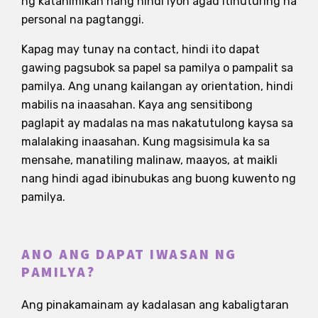
ng katahimikan nang hindi iyon agad itinuturing na
personal na pagtanggi.
Kapag may tunay na contact, hindi ito dapat
gawing pagsubok sa papel sa pamilya o pampalit sa
pamilya. Ang unang kailangan ay orientation, hindi
mabilis na inaasahan. Kaya ang sensitibong
paglapit ay madalas na mas nakatutulong kaysa sa
malalaking inaasahan. Kung magsisimula ka sa
mensahe, manatiling malinaw, maayos, at maikli
nang hindi agad ibinubukas ang buong kuwento ng
pamilya.
ANO ANG DAPAT IWASAN NG
PAMILYA?
Ang pinakamainam ay kadalasan ang kabaligtaran