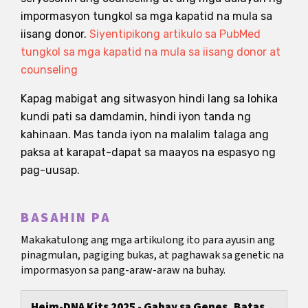
impormasyon tungkol sa mga kapatid na mula sa
iisang donor.
Siyentipikong artikulo sa PubMed
tungkol sa mga kapatid na mula sa iisang donor at
counseling
Kapag mabigat ang sitwasyon hindi lang sa lohika
kundi pati sa damdamin, hindi iyon tanda ng
kahinaan. Mas tanda iyon na malalim talaga ang
paksa at karapat-dapat sa maayos na espasyo ng
pag-uusap.
BASAHIN PA
Makakatulong ang mga artikulong ito para ayusin ang
pinagmulan, pagiging bukas, at paghawak sa genetic na
impormasyon sa pang-araw-araw na buhay.
Heim-DNA Kits 2025 - Gabay sa Genes, Batas,