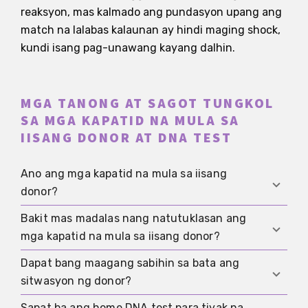
reaksyon, mas kalmado ang pundasyon upang ang
match na lalabas kalaunan ay hindi maging shock,
kundi isang pag-unawang kayang dalhin.
MGA TANONG AT SAGOT TUNGKOL
SA MGA KAPATID NA MULA SA
IISANG DONOR AT DNA TEST
Ano ang mga kapatid na mula sa iisang
donor?
Bakit mas madalas nang natutuklasan ang
Ito ay mga batang may iisang donor ng semilya o
mga kapatid na mula sa iisang donor?
itlog. Magkamag-anak sila sa genetic na paraan,
pero kadalasan ay lumalaki sa magkakaibang
Dapat bang maagang sabihin sa bata ang
Dahil ang home DNA test, online database, at
pamilya.
sitwasyon ng donor?
digital na paghahanap ng pamilya ay puwedeng
magpakita ng mga koneksiyong dating madaling
Sapat ba ang home DNA test para tiyak na