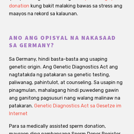
donation
kung bakit malaking bawas sa stress ang
maayos na rekord sa kalaunan.
ANO ANG OPISYAL NA NAKASAAD
SA GERMANY?
Sa Germany, hindi basta-basta ang usaping
genetic origin. Ang Genetic Diagnostics Act ang
nagtatakda ng patakaran sa genetic testing,
paliwanag, pahintulot, at counseling. Sa usapin ng
pinagmulan, mahalagang hindi puwedeng gawin
ang ganitong pagsusuri nang walang malinaw na
patakaran.
Genetic Diagnostics Act sa Gesetze im
Internet
Para sa medically assisted sperm donation,
mayroon ding pambansang Sperm Donor Register