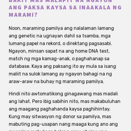
BAKIT MAS MALAPIT NA NGAYON
ANG PAKSA KAYSA SA INAAKALA NG
MARAMI?
Noon, maraming pamilya ang nalalaman lamang
ang genetic na ugnayan dahil sa tsamba, mga
lumang papel na rekord, o direktang pagsasabi.
Ngayon, minsan sapat na ang home DNA test,
match ng mga kamag-anak, o paghahanap sa
database. Kaya ang paksang ito ay mula sa isang
maliit na sulok lamang ay ngayon bahagi na ng
araw-araw na buhay ng maraming pamilya.
Hindi nito awtomatikong ginagawang mas madali
ang lahat. Pero ibig sabihin nito, mas makabuluhan
ang maagang paghahanda kaysa paghihintay.
Kung may sitwasyon ng donor sa pamilya, mas
mabuting pag-usapan nang maaga kung ano ang