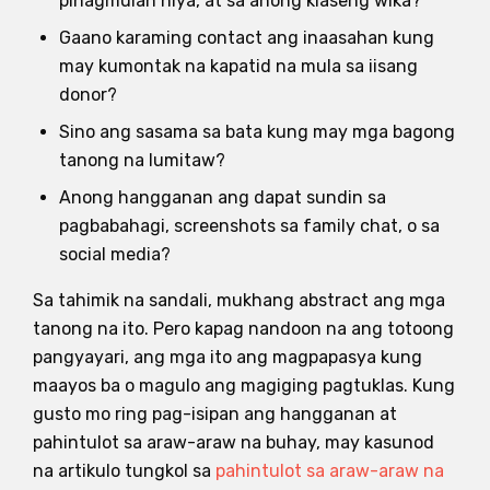
pinagmulan niya, at sa anong klaseng wika?
Gaano karaming contact ang inaasahan kung
may kumontak na kapatid na mula sa iisang
donor?
Sino ang sasama sa bata kung may mga bagong
tanong na lumitaw?
Anong hangganan ang dapat sundin sa
pagbabahagi, screenshots sa family chat, o sa
social media?
Sa tahimik na sandali, mukhang abstract ang mga
tanong na ito. Pero kapag nandoon na ang totoong
pangyayari, ang mga ito ang magpapasya kung
maayos ba o magulo ang magiging pagtuklas. Kung
gusto mo ring pag-isipan ang hangganan at
pahintulot sa araw-araw na buhay, may kasunod
na artikulo tungkol sa
pahintulot sa araw-araw na