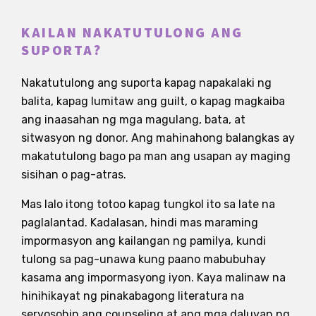
KAILAN NAKATUTULONG ANG
SUPORTA?
Nakatutulong ang suporta kapag napakalaki ng
balita, kapag lumitaw ang guilt, o kapag magkaiba
ang inaasahan ng mga magulang, bata, at
sitwasyon ng donor. Ang mahinahong balangkas ay
makatutulong bago pa man ang usapan ay maging
sisihan o pag-atras.
Mas lalo itong totoo kapag tungkol ito sa late na
paglalantad. Kadalasan, hindi mas maraming
impormasyon ang kailangan ng pamilya, kundi
tulong sa pag-unawa kung paano mabubuhay
kasama ang impormasyong iyon. Kaya malinaw na
hinihikayat ng pinakabagong literatura na
seryosohin ang counseling at ang mga daluyan ng