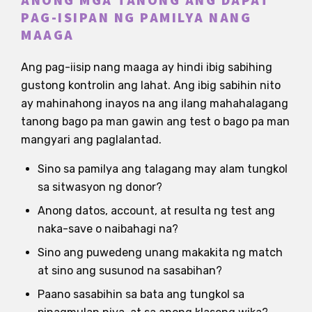
ANONG MGA TANONG ANG DAPAT
PAG-ISIPAN NG PAMILYA NANG
MAAGA
Ang pag-iisip nang maaga ay hindi ibig sabihing
gustong kontrolin ang lahat. Ang ibig sabihin nito
ay mahinahong inayos na ang ilang mahahalagang
tanong bago pa man gawin ang test o bago pa man
mangyari ang paglalantad.
Sino sa pamilya ang talagang may alam tungkol
sa sitwasyon ng donor?
Anong datos, account, at resulta ng test ang
naka-save o naibahagi na?
Sino ang puwedeng unang makakita ng match
at sino ang susunod na sasabihan?
Paano sasabihin sa bata ang tungkol sa