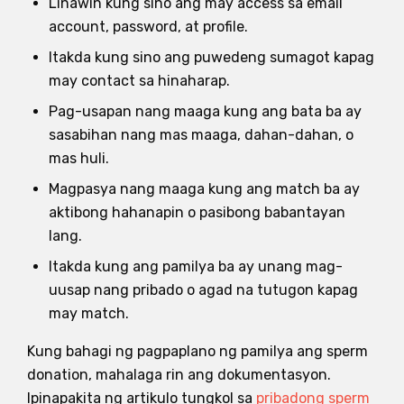
Linawin kung sino ang may access sa email
account, password, at profile.
Itakda kung sino ang puwedeng sumagot kapag
may contact sa hinaharap.
Pag-usapan nang maaga kung ang bata ba ay
sasabihan nang mas maaga, dahan-dahan, o
mas huli.
Magpasya nang maaga kung ang match ba ay
aktibong hahanapin o pasibong babantayan
lang.
Itakda kung ang pamilya ba ay unang mag-
uusap nang pribado o agad na tutugon kapag
may match.
Kung bahagi ng pagpaplano ng pamilya ang sperm
donation, mahalaga rin ang dokumentasyon.
Ipinapakita ng artikulo tungkol sa
pribadong sperm