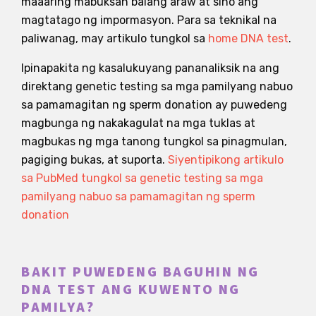
maaaring mabuksan balang araw at sino ang
magtatago ng impormasyon. Para sa teknikal na
paliwanag, may artikulo tungkol sa
home DNA test
.
Ipinapakita ng kasalukuyang pananaliksik na ang
direktang genetic testing sa mga pamilyang nabuo
sa pamamagitan ng sperm donation ay puwedeng
magbunga ng nakakagulat na mga tuklas at
magbukas ng mga tanong tungkol sa pinagmulan,
pagiging bukas, at suporta.
Siyentipikong artikulo
sa PubMed tungkol sa genetic testing sa mga
pamilyang nabuo sa pamamagitan ng sperm
donation
BAKIT PUWEDENG BAGUHIN NG
DNA TEST ANG KUWENTO NG
PAMILYA?