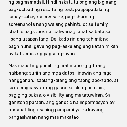
ng pagmamadali. Hindi nakatutulong ang biglaang
pag-upload ng resulta ng test, pagpapadala ng
sabay-sabay na mensahe, pag-share ng
screenshots nang walang pahintulot sa family
chat, o pagsubok na ipaliwanag lahat sa bata sa
iisang usapan lang. Delikado rin ang tahimik na
paghinuha, gaya ng pag-aakalang ang katahimikan
ay katumbas ng pagsang-ayon.
Mas mabuting pumili ng mahinahong gitnang
hakbang: suriin ang mga datos, linawin ang mga
hangganan, isaalang-alang ang taong apektado, at
saka magpasya kung gaano kalaking contact,
pagiging bukas, o visibility ang makatuwiran. Sa
ganitong paraan, ang genetic na impormasyon ay
nananatiling usaping pampamilya na kayang
pangasiwaan nang mas makatao.