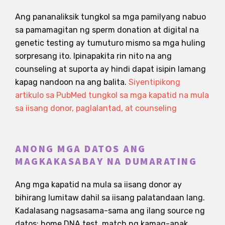
Ang pananaliksik tungkol sa mga pamilyang nabuo
sa pamamagitan ng sperm donation at digital na
genetic testing ay tumuturo mismo sa mga huling
sorpresang ito. Ipinapakita rin nito na ang
counseling at suporta ay hindi dapat isipin lamang
kapag nandoon na ang balita.
Siyentipikong
artikulo sa PubMed tungkol sa mga kapatid na mula
sa iisang donor, paglalantad, at counseling
ANONG MGA DATOS ANG
MAGKAKASABAY NA DUMARATING
Ang mga kapatid na mula sa iisang donor ay
bihirang lumitaw dahil sa iisang palatandaan lang.
Kadalasang nagsasama-sama ang ilang source ng
datos: home DNA test, match ng kamag-anak,