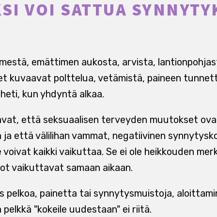
KSI VOI SATTUA SYNNYT
?
imestä, emättimen aukosta, arvista, lantionpohjas
t kuvaavat polttelua, vetämistä, paineen tunnetta
heti, kun yhdyntä alkaa.
vat, että seksuaalisen terveyden muutokset ovat 
 ja että välilihan vammat, negatiivinen synnytys
voivat kaikki vaikuttaa. Se ei ole heikkouden merk
asot vaikuttavat samaan aikaan.
pelkoa, painetta tai synnytysmuistoja, aloittam
 pelkkä "kokeile uudestaan" ei riitä.