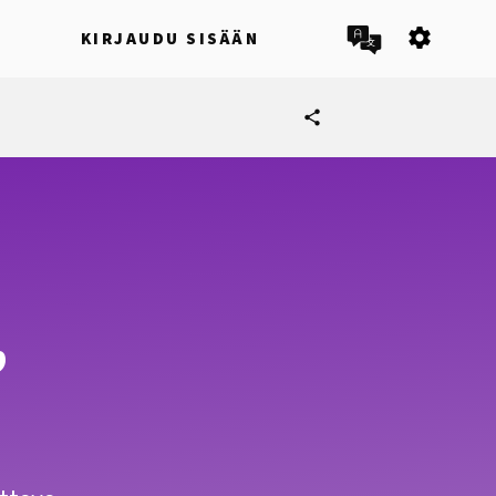
settings
I
KIRJAUDU SISÄÄN
share
,