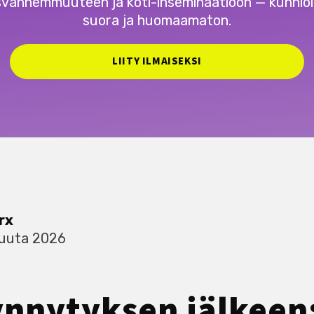
svanhemmuuteen ja koti-inseminaatioon — kunnioi
suora ja huomaamaton.
LIITY ILMAISEKSI
rx
kuuta 2026
ynnytyksen jälkeen