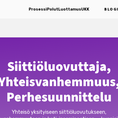
BLOG
Prosessi
Polut
Luottamus
UKK
Siittiöluovuttaja,
Yhteisvanhemmuus
Perhesuunnittelu
Yhteisö yksityiseen siittiöluovutukseen,