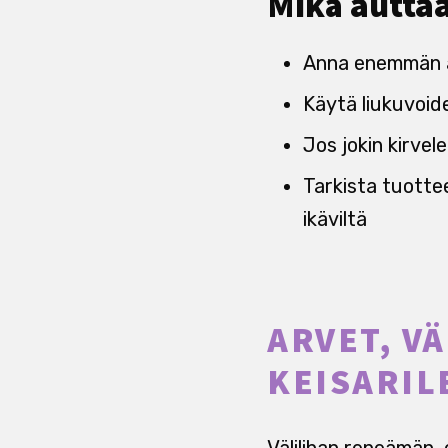
Mikä autta
Anna enemmän ai
Käytä liukuvoide
Jos jokin kirvel
Tarkista tuottee
ikäviltä
ARVET, V
KEISARIL
Välilihan repeämän,