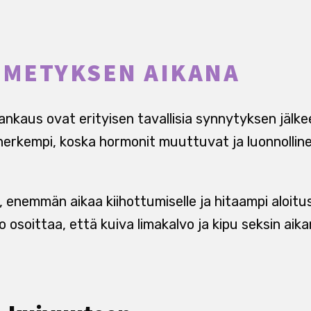
IMETYKSEN AIKANA
hankaus ovat erityisen tavallisia synnytyksen jälke
herkempi, koska hormonit muuttuvat ja luonnollin
, enemmän aikaa kiihottumiselle ja hitaampi aloit
o osoittaa, että kuiva limakalvo ja kipu seksin aika