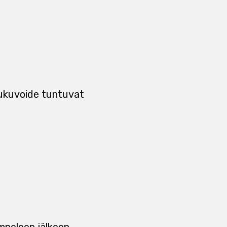
liukuvoide tuntuvat
ompeleen jälkeen