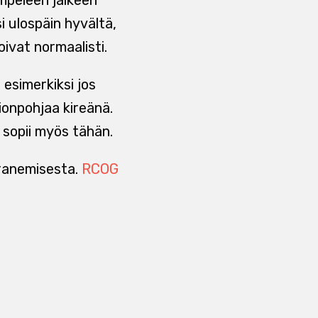
i ulospäin hyvältä,
ivat normaalisti.
 esimerkiksi jos
tionpohjaa kireänä.
sopii myös tähän.
aranemisesta.
RCOG