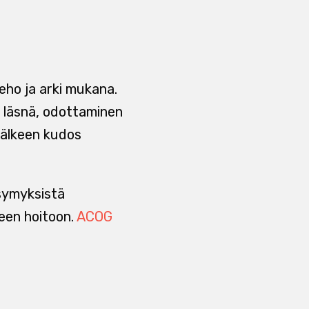
eho ja arki mukana.
 läsnä, odottaminen
 jälkeen kudos
ysymyksistä
een hoitoon.
ACOG