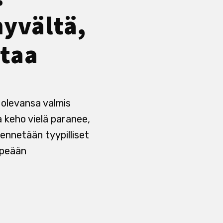
hyvältä,
ttaa
 olevansa valmis
 keho vielä paranee,
sennetään tyypilliset
mpeään