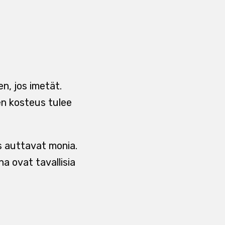
en, jos imetät.
en kosteus tulee
us auttavat monia.
na ovat tavallisia