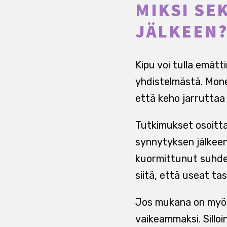
MIKSI SE
JÄLKEEN
Kipu voi tulla emätt
yhdistelmästä. Mone
että keho jarruttaa 
Tutkimukset osoitta
synnytyksen jälkeen
kuormittunut suhde 
siitä, että useat t
Jos mukana on myös 
vaikeammaksi. Silloin