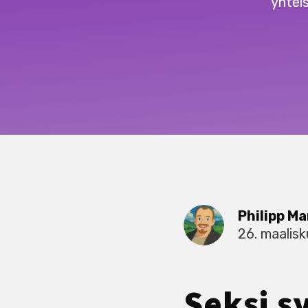
yhtei
Philipp Ma
26. maalis
Seksi s