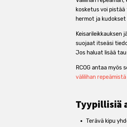
kosketus voi pistää 
hermot ja kudokset 
Keisarileikkauksen j
suojaat itseäsi tiedo
Jos haluat lisää ta
RCOG antaa myös se
välilihan repeämist
Tyypillisiä
Terävä kipu yh