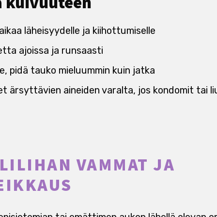
a kuivuuteen
kaa läheisyydelle ja kiihottumiselle
tta ajoissa ja runsaasti
ee, pidä tauko mieluummin kuin jatka
t ärsyttävien aineiden varalta, jos kondomit tai 
ÄLILIHAN VAMMAT JA
EIKKAUS
 episiotomian tai emättimen aukon lähellä olevan 