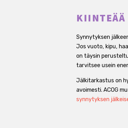
KIINTEÄÄ
Synnytyksen jälkeen
Jos vuoto, kipu, ha
on täysin perusteltu
tarvitsee usein ene
Jälkitarkastus on h
avoimesti. ACOG mui
synnytyksen jälkeis