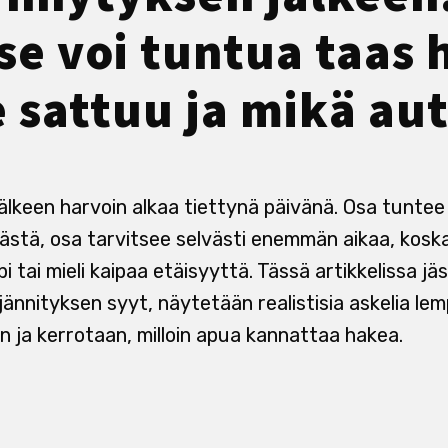
 se voi tuntua taas 
e sattuu ja mikä au
älkeen harvoin alkaa tiettynä päivänä. Osa tuntee
stä, osa tarvitsee selvästi enemmän aikaa, koska
i tai mieli kaipaa etäisyyttä. Tässä artikkelissa jä
jännityksen syyt, näytetään realistisia askelia le
n ja kerrotaan, milloin apua kannattaa hakea.