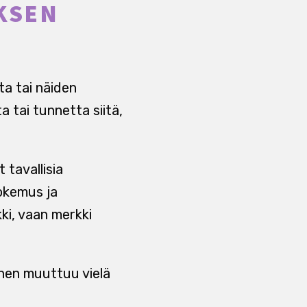
YKSEN
ta tai näiden
 tai tunnetta siitä,
tavallisia
kokemus ja
ki, vaan merkki
inen muuttuu vielä