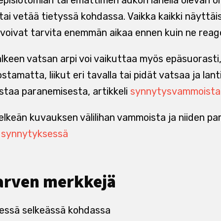
tai vetää tietyssä kohdassa. Vaikka kaikki näyttäis
voivat tarvita enemmän aikaa ennen kuin ne reago
älkeen vatsan arpi voi vaikuttaa myös epäsuorasti,
stamatta, liikut eri tavalla tai pidät vatsaa ja lan
ustaa paranemisesta, artikkeli
synnytysvammoista
lkeän kuvauksen välilihan vammoista ja niiden p
ä synnytyksessä
 arven merkkejä
dessä selkeässä kohdassa