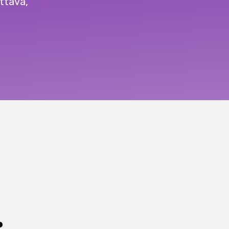
ttava,
: