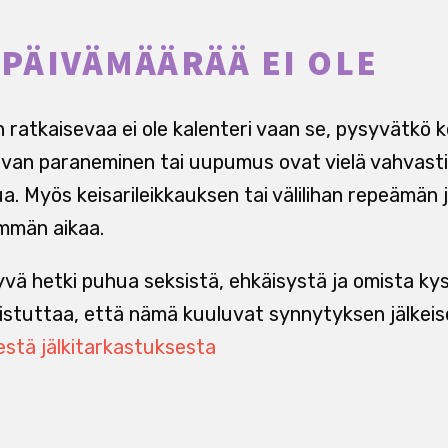
 PÄIVÄMÄÄRÄÄ EI OLE
 ratkaisevaa ei ole kalenteri vaan se, pysyvätkö k
avan paraneminen tai uupumus ovat vielä vahvasti
a. Myös keisarileikkauksen tai välilihan repeämän
mmän aikaa.
yvä hetki puhua seksistä, ehkäisystä ja omista k
stuttaa, että nämä kuuluvat synnytyksen jälkeis
estä jälkitarkastuksesta