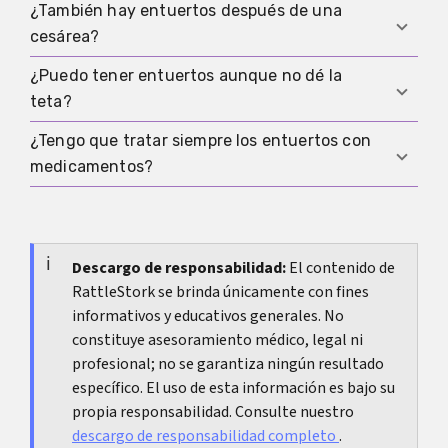
aumenta de forma sostenida, se vuelve muy rojo
¿También hay entuertos después de una
Muchas personas informan de entuertos más
o aparecen coágulos grandes, debe valorarse.
cesárea?
intensos tras partos posteriores, lo que puede
deberse a que el útero necesita contraerse con
¿Puedo tener entuertos aunque no dé la
Sí, los entuertos vienen del útero y por eso
más fuerza y las contracciones se notan más.
teta?
también pueden aparecer después de una
cesárea.
¿Tengo que tratar siempre los entuertos con
Sí, los entuertos forman parte de la recuperación
medicamentos?
del útero y también pueden aparecer sin
lactancia, aunque al dar la teta suelen notarse
No. Si las molestias son leves y van mejorando, a
más.
menudo bastan el calor, el descanso y una vejiga
vacía. Si el dolor no te deja dormir, dar la teta o
Descargo de responsabilidad:
El contenido de
RattleStork se brinda únicamente con fines
moverte con normalidad, entonces sí conviene
informativos y educativos generales. No
una medicación adecuada.
constituye asesoramiento médico, legal ni
profesional; no se garantiza ningún resultado
específico. El uso de esta información es bajo su
propia responsabilidad. Consulte nuestro
descargo de responsabilidad completo
.