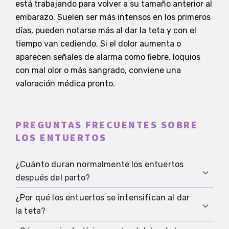
está trabajando para volver a su tamaño anterior al
embarazo. Suelen ser más intensos en los primeros
días, pueden notarse más al dar la teta y con el
tiempo van cediendo. Si el dolor aumenta o
aparecen señales de alarma como fiebre, loquios
con mal olor o más sangrado, conviene una
valoración médica pronto.
PREGUNTAS FRECUENTES SOBRE
LOS ENTUERTOS
¿Cuánto duran normalmente los entuertos
después del parto?
¿Por qué los entuertos se intensifican al dar
Muchas personas los notan sobre todo en los
la teta?
primeros días. Después suelen disminuir de forma
clara, aunque en algunas pueden seguir