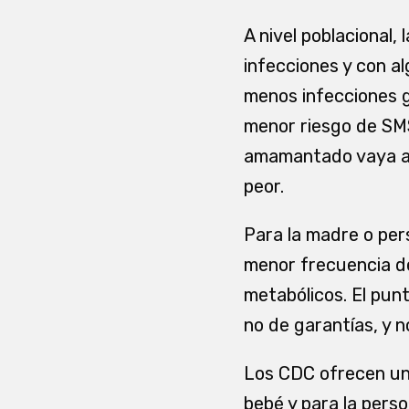
A nivel poblacional,
infecciones y con al
menos infecciones g
menor riesgo de SMS
amamantado vaya a 
peor.
Para la madre o per
menor frecuencia de
metabólicos. El pun
no de garantías, y n
Los CDC ofrecen un 
bebé y para la pers