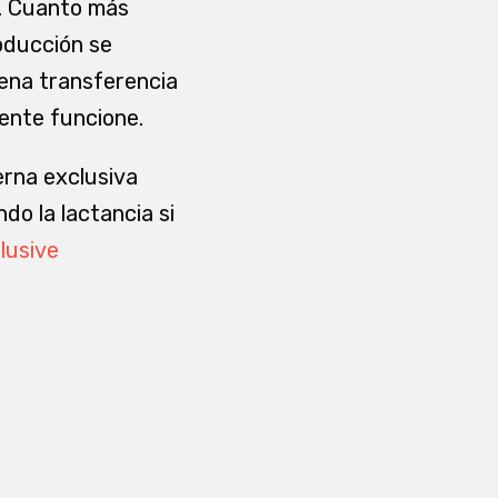
a. Cuanto más
roducción se
uena transferencia
ente funcione.
erna exclusiva
do la lactancia si
lusive