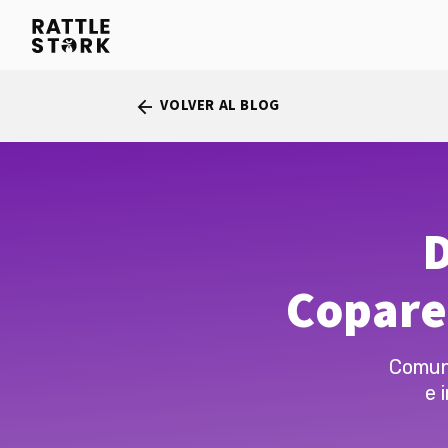
VOLVER AL BLOG
arrow_back
D
Copare
Comuni
e 