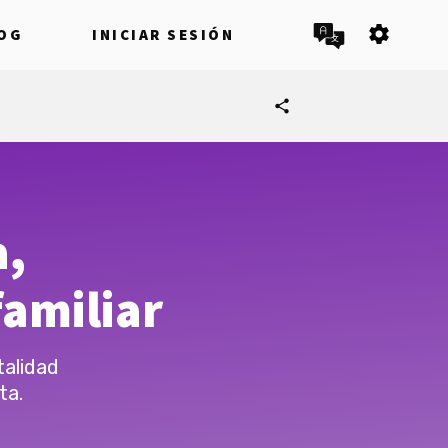
settings
OG
INICIAR SESIÓN
share
a,
amiliar
talidad
ta.