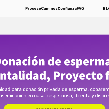
BL
Proceso
Caminos
Confianza
FAQ
onación de esperm
ntalidad, Proyecto f
dad para donación privada de esperma, coparen
inseminación en casa: respetuosa, directa y discre