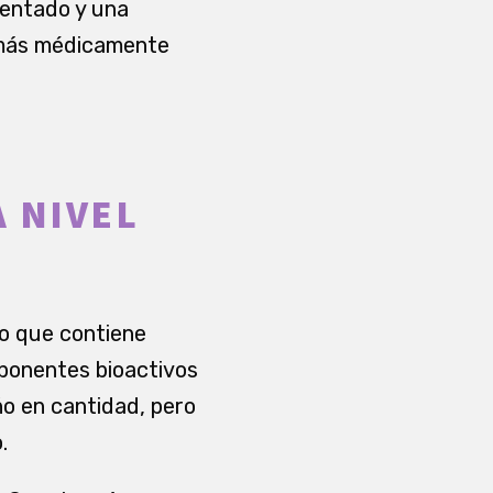
mentado y una
 más médicamente
A NIVEL
co que contiene
mponentes bioactivos
ño en cantidad, pero
.