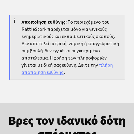
προβλήματα στύσης ή έντονη δυσφορία, μια
Συμβαίνει και συχνά έχει περισσότερο να κάνει με
ουρολογική αξιολόγηση είναι λογική.
σύγκριση και εικόνα σώματος παρά με ανατομία.
Συμβουλευτική ή σεξουαλική θεραπεία μπορεί να
Αποποίηση ευθύνης:
Το περιεχόμενο του
RattleStork παρέχεται μόνο για γενικούς
βοηθήσει να μετατοπιστεί η προσοχή από αριθμούς
ενημερωτικούς και εκπαιδευτικούς σκοπούς.
στη λειτουργία και την ευεξία. Αν σε ενδιαφέρει τι
Δεν αποτελεί ιατρική, νομική ή επαγγελματική
λένε οι γυναίκες για το μέγεθος:
Οι γυναίκες
συμβουλή· δεν εγγυάται συγκεκριμένο
προτιμούν μεγάλα ή μικρά πέη;
αποτέλεσμα. Η χρήση των πληροφοριών
γίνεται με δική σας ευθύνη. Δείτε την
πλήρη
αποποίηση ευθύνης
.
Βρες τον ιδανικό δότη