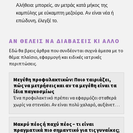
Αλήθεια: μπορείς, αν μετράς κατά μήκος της
καμπύλης με εύκαμπτη μεζούρα. Αν είναι νέα ή
επώδυνη, έλεγξέ το.
ΑΝ ΘΈΛΕΙΣ ΝΑ ΔΙΑΒΆΣΕΙΣ ΚΙ ΆΛΛΟ
Εδώ θα βρεις άρθρα που συνδέονται συχνά άμεσα με το
θέμα: πλαίσιο, εφαρμογή και ειδικές ιατρικές
περιπτώσεις.
Μεγέθη προφυλακτικών: Ποιο ταιριάζει,
πώς να μετρήσεις και αν τα μεγέθη είναι τα
ίδια παγκοσμίως
Ένα προφυλακτικό πρέπει να εφαρμόζει σταθερά
χωρίς να στενεύει. Αν είναι πολύ χαλαρό, αυξάνεται
ο κίνδυνος να μετακινηθεί ή να γλιστρήσει. Αν
είναι...
Μακρύ πέος ή παχύ πέος – τι είναι
πραγματικά πιο σημαντικό για τις γυναίκες;