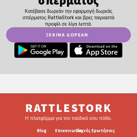
σπέρματος
Κατέβασε δωρεάν την εφαρμογή δωρεάς
σπέρματος RattleStork και βρες ταιριαστά
προφίλ σε λίγα λεπτά.
ΞΕΚΊΝΑ ΔΩΡΕΆΝ
RATTLESTORK
Η πλατφόρμα για τον παιδικό σου πόθο.
Blog
Επικοινωνία
Συχνές Ερωτήσεις