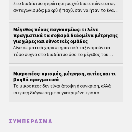
Στο διαδίκτυο η ερώτηση συχνά διατυπώνεται ως
ανταγωνισμός: μακρύ ή παχύ, σαν να ήταν το ένα
αυτόματα καλύτερο από το άλλο. Αυτό είναι
κατανοητό,...
Μέγεθος πέους παγκοσμίως: τι λένε
πραγματικά τα σοβαρά δεδομένα μέτρησης
για χώρες και εθνοτικές ομάδες
Λίγα σωματικά χαρακτηριστικά ταξινομούνται
τόσο συχνά στο διαδίκτυο όσο το μέγεθος του
πέους. Ακριβώς εκεί ξεκινά το πρόβλημα: οι
περισσότερες λίστες...
Μικροπέος: ορισμός, μέτρηση, αιτίες και τι
βοηθά πραγματικά
Το μικροπέος δεν είναι άποψη ή σύγκριση, αλλά
ιατρική διάγνωση με συγκεκριμένο τρόπο
μέτρησης και τιμές αναφοράς ανά ηλικία.
ΣΥΜΠΈΡΑΣΜΑ