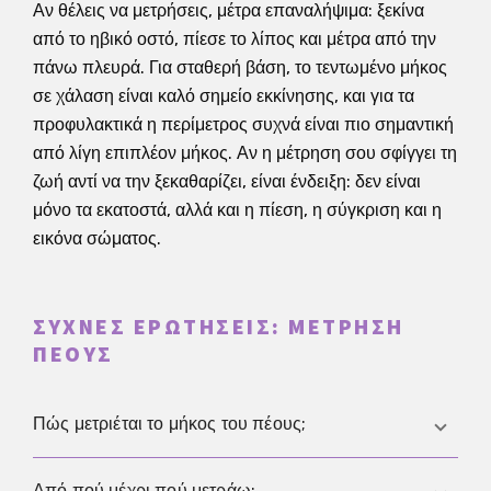
Αν θέλεις να μετρήσεις, μέτρα επαναλήψιμα: ξεκίνα
από το ηβικό οστό, πίεσε το λίπος και μέτρα από την
πάνω πλευρά. Για σταθερή βάση, το τεντωμένο μήκος
σε χάλαση είναι καλό σημείο εκκίνησης, και για τα
προφυλακτικά η περίμετρος συχνά είναι πιο σημαντική
από λίγη επιπλέον μήκος. Αν η μέτρηση σου σφίγγει τη
ζωή αντί να την ξεκαθαρίζει, είναι ένδειξη: δεν είναι
μόνο τα εκατοστά, αλλά και η πίεση, η σύγκριση και η
εικόνα σώματος.
ΣΥΧΝΈΣ ΕΡΩΤΉΣΕΙΣ: ΜΈΤΡΗΣΗ
ΠΈΟΥΣ
Πώς μετριέται το μήκος του πέους;
Για συγκρίσιμες τιμές, μέτρα από πάνω από το ηβικό
Από πού μέχρι πού μετράω;