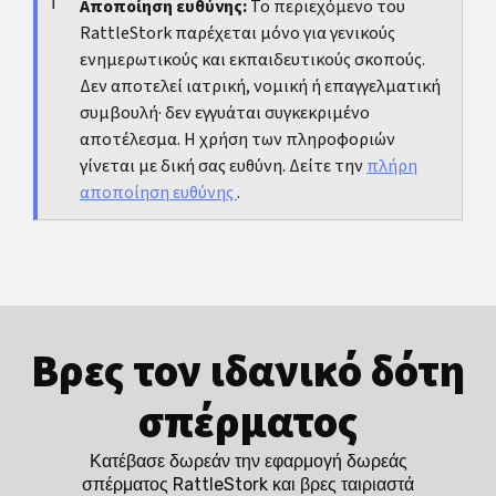
επαναλαμβανόμενο αίμα στα ούρα ή στο σπέρμα
Αποποίηση ευθύνης:
Το περιεχόμενο του
RattleStork παρέχεται μόνο για γενικούς
χρειάζεται ιατρική εκτίμηση.
Αίμα στα ούρα
και
Αίμα
ενημερωτικούς και εκπαιδευτικούς σκοπούς.
στο σπέρμα
Δεν αποτελεί ιατρική, νομική ή επαγγελματική
συμβουλή· δεν εγγυάται συγκεκριμένο
αποτέλεσμα. Η χρήση των πληροφοριών
γίνεται με δική σας ευθύνη. Δείτε την
πλήρη
αποποίηση ευθύνης
.
Βρες τον ιδανικό δότη
σπέρματος
Κατέβασε δωρεάν την εφαρμογή δωρεάς
σπέρματος RattleStork και βρες ταιριαστά