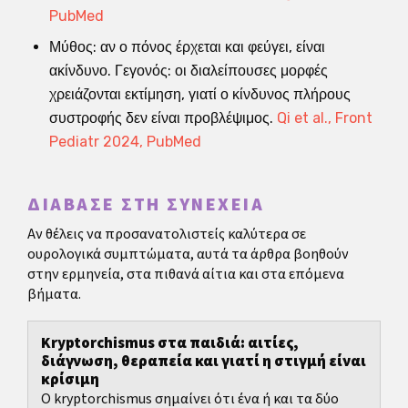
PubMed
Μύθος: αν ο πόνος έρχεται και φεύγει, είναι
ακίνδυνο. Γεγονός: οι διαλείπουσες μορφές
χρειάζονται εκτίμηση, γιατί ο κίνδυνος πλήρους
συστροφής δεν είναι προβλέψιμος.
Qi et al., Front
Pediatr 2024, PubMed
ΔΙΆΒΑΣΕ ΣΤΗ ΣΥΝΈΧΕΙΑ
Αν θέλεις να προσανατολιστείς καλύτερα σε
ουρολογικά συμπτώματα, αυτά τα άρθρα βοηθούν
στην ερμηνεία, στα πιθανά αίτια και στα επόμενα
βήματα.
Kryptorchismus στα παιδιά: αιτίες,
διάγνωση, θεραπεία και γιατί η στιγμή είναι
κρίσιμη
Ο kryptorchismus σημαίνει ότι ένα ή και τα δύο