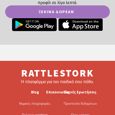
προφίλ σε λίγα λεπτά.
ΞΕΚΊΝΑ ΔΩΡΕΆΝ
RATTLESTORK
Η πλατφόρμα για τον παιδικό σου πόθο.
Blog
Επικοινωνία
Συχνές Ερωτήσεις
Νομικές πληροφορίες
Προστασία δεδομένων
Πολιτική cookies
Όροι χρήσης