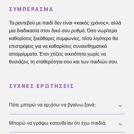
ΣΥΜΠΈΡΑΣΜΑ
Τα ραντεβού με παιδί δεν είναι «κακός χρόνος», αλλά
μια διαδικασία στον δικό σου ρυθμό. Όσο νωρίτερα
καθορίσεις ξεκάθαρες συμφωνίες, τόσο λιγότερο θα
επιστρέφεις για να καθαρίσεις συναισθηματικά
απορρίμματα. Έτσι χτίζεις οικειότητα χωρίς να
θυσιάζεις τη σταθερότητα σου και των παιδιών σου.
ΣΥΧΝΈΣ ΕΡΩΤΉΣΕΙΣ
Πότε μπορώ να αρχίσω να βγαίνω ξανά;
Όταν δεν προσπαθείς να αποδείξεις κάτι ή να
Μπορώ να γράψω κατευθείαν ότι έχω παιδιά;
γεμίσεις ένα κενό, αλλά όντως θέλεις σύνδεση. Η