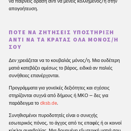
να παίρνεις δράση αντί να μένεις κολλημένος/η στην
απογοήτευση.
ΠΌΤΕ ΝΑ ΖΗΤΉΣΕΙΣ ΥΠΟΣΤΉΡΙΞΗ
ΑΝΤΊ ΝΑ ΤΑ ΚΡΑΤΆΣ ΌΛΑ ΜΌΝΟΣ/Η
ΣΟΥ
Δεν χρειάζεται να το κουβαλάς μόνος/η. Μια ουδέτερη
ματιά κατεβάζει αμέσως το βάρος, ειδικά αν παλιές
συνήθειες επανέρχονται.
Προγράμματα για γονεϊκές δεξιότητες και σχέσεις
στηρίζονται συχνά από δήμους ή ΜΚΟ — δες για
παράδειγμα το
dksb.de
.
Συνηθισμένοι πυροδοτητές είναι ο συνεχής
εσωτερικός πόνος, το άγχος από τις επαφές ή οι κοινοί
κύκλοι αμφιβολίας. Μια δομημένη εξωτερική ματιά σου