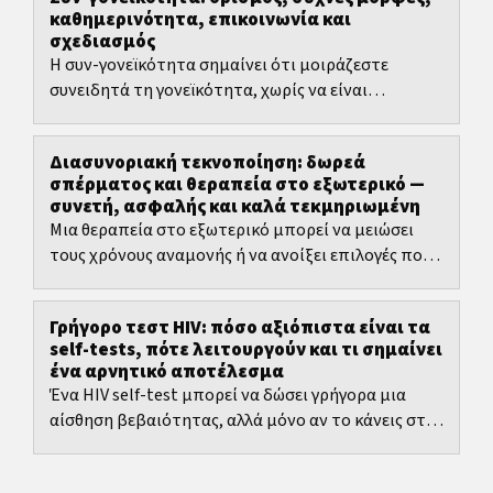
καθημερινότητα, επικοινωνία και
σχεδιασμός
Η συν-γονεϊκότητα σημαίνει ότι μοιράζεστε
συνειδητά τη γονεϊκότητα, χωρίς να είναι
προϋπόθεση μια ρομαντική σχέση.
Διασυνοριακή τεκνοποίηση: δωρεά
σπέρματος και θεραπεία στο εξωτερικό —
συνετή, ασφαλής και καλά τεκμηριωμένη
Μια θεραπεία στο εξωτερικό μπορεί να μειώσει
τους χρόνους αναμονής ή να ανοίξει επιλογές που
δεν είναι διαθέσιμες στη χώρα κατοικίας.
Γρήγορο τεστ HIV: πόσο αξιόπιστα είναι τα
self-tests, πότε λειτουργούν και τι σημαίνει
ένα αρνητικό αποτέλεσμα
Ένα HIV self-test μπορεί να δώσει γρήγορα μια
αίσθηση βεβαιότητας, αλλά μόνο αν το κάνεις στη
σωστή στιγμή και ερμηνεύσεις σωστά το
αποτέλεσμα.