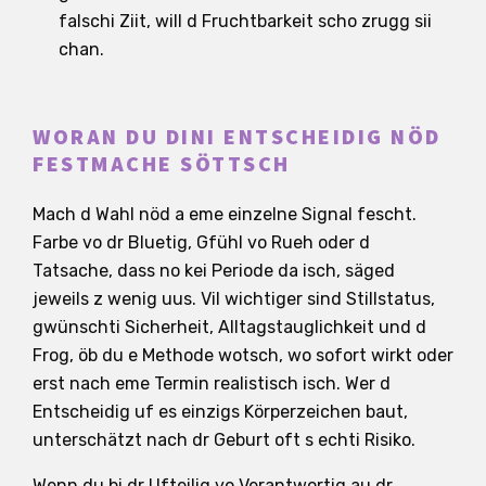
falschi Ziit, will d Fruchtbarkeit scho zrugg sii
chan.
WORAN DU DINI ENTSCHEIDIG NÖD
FESTMACHE SÖTTSCH
Mach d Wahl nöd a eme einzelne Signal fescht.
Farbe vo dr Bluetig, Gfühl vo Rueh oder d
Tatsache, dass no kei Periode da isch, säged
jeweils z wenig uus. Vil wichtiger sind Stillstatus,
gwünschti Sicherheit, Alltagstauglichkeit und d
Frog, öb du e Methode wotsch, wo sofort wirkt oder
erst nach eme Termin realistisch isch. Wer d
Entscheidig uf es einzigs Körperzeichen baut,
unterschätzt nach dr Geburt oft s echti Risiko.
Wenn du bi dr Ufteilig vo Verantwortig au dr