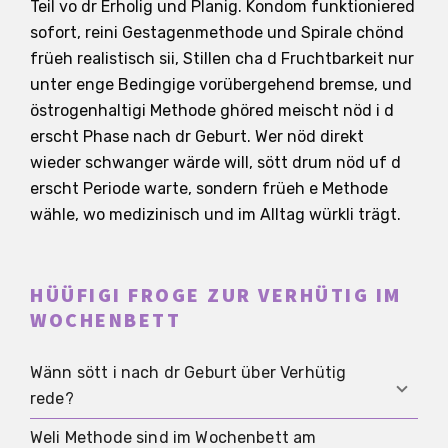
Teil vo dr Erholig und Planig. Kondom funktioniered
sofort, reini Gestagenmethode und Spirale chönd
früeh realistisch sii, Stillen cha d Fruchtbarkeit nur
unter enge Bedingige vorübergehend bremse, und
östrogenhaltigi Methode ghöred meischt nöd i d
erscht Phase nach dr Geburt. Wer nöd direkt
wieder schwanger wärde will, sött drum nöd uf d
erscht Periode warte, sondern früeh e Methode
wähle, wo medizinisch und im Alltag würkli trägt.
HÜÜFIGI FROGE ZUR VERHÜTIG IM
WOCHENBETT
Wänn sött i nach dr Geburt über Verhütig
rede?
Weli Methode sind im Wochenbett am
Am beschte so früeh wie möglich, idealerwiis no