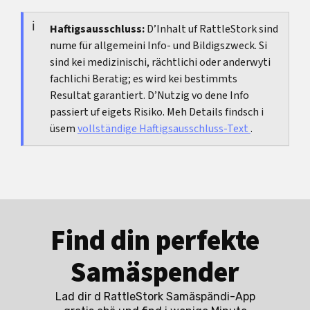
vor allem wenn du stillsch. Wenn du schnäll
Notfallverhütig sinnvoll isch und weli Frist no
wieder öppis Eifachs wotsch, isch e reini
gilt. Je nach Situation chan dr Iistieg über
Haftigsausschluss:
D’Inhalt uf RattleStork sind
Pille
Gestagenmethode oft dr passendere
nume für allgemeini Info- und Bildigszweck. Si
danach
sinnvoll sii, bsunders wenn du d Lag no
Gsprächstpunkt.
sind kei medizinischi, rächtlichi oder anderwyti
nöd sicher iihorde channt.
fachlichi Beratig; es wird kei bestimmts
Resultat garantiert. D’Nutzig vo dene Info
passiert uf eigets Risiko. Meh Details findsch i
üsem
vollständige Haftigsausschluss-Text
.
Find din perfekte
Samäspender
Lad dir d RattleStork Samäspändi-App