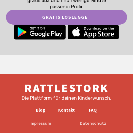
gratis abä und find i wenige Minute
passendi Profii.
GRATIS LOSLEGGE
RATTLESTORK
Die Plattform für deinen Kinderwunsch.
Blog
Kontakt
FAQ
Impressum
Datenschutz