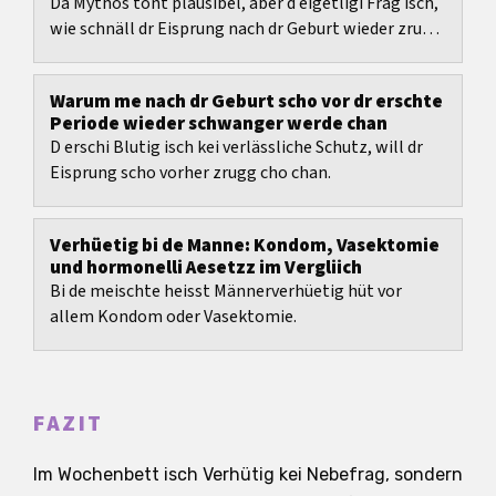
Dä Mythos tönt plausibel, aber d eigetligi Frag isch,
wie schnäll dr Eisprung nach dr Geburt wieder zrugg
cho chan.
Warum me nach dr Geburt scho vor dr erschte
Periode wieder schwanger werde chan
D erschi Blutig isch kei verlässliche Schutz, will dr
Eisprung scho vorher zrugg cho chan.
Verhüetig bi de Manne: Kondom, Vasektomie
und hormonelli Aesetzz im Vergliich
Bi de meischte heisst Männerverhüetig hüt vor
allem Kondom oder Vasektomie.
FAZIT
Im Wochenbett isch Verhütig kei Nebefrag, sondern