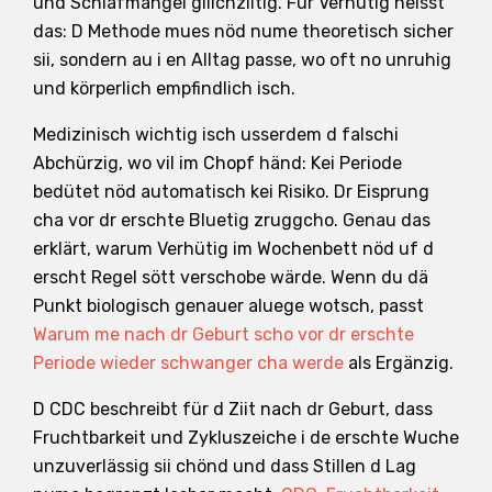
und Schlafmangel gliichziitig. Für Verhütig heisst
das: D Methode mues nöd nume theoretisch sicher
sii, sondern au i en Alltag passe, wo oft no unruhig
und körperlich empfindlich isch.
Medizinisch wichtig isch usserdem d falschi
Abchürzig, wo vil im Chopf händ: Kei Periode
bedütet nöd automatisch kei Risiko. Dr Eisprung
cha vor dr erschte Bluetig zruggcho. Genau das
erklärt, warum Verhütig im Wochenbett nöd uf d
erscht Regel sött verschobe wärde. Wenn du dä
Punkt biologisch genauer aluege wotsch, passt
Warum me nach dr Geburt scho vor dr erschte
Periode wieder schwanger cha werde
als Ergänzig.
D CDC beschreibt für d Ziit nach dr Geburt, dass
Fruchtbarkeit und Zykluszeiche i de erschte Wuche
unzuverlässig sii chönd und dass Stillen d Lag