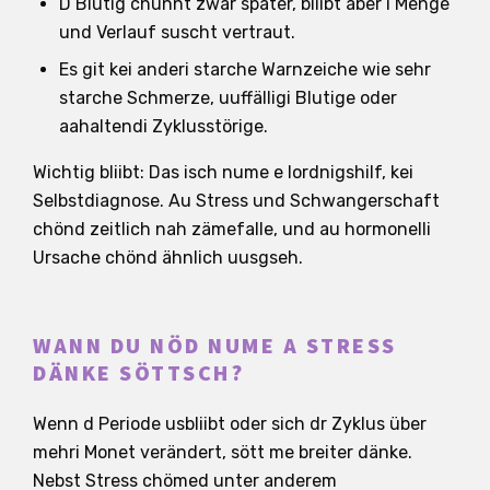
D Blutig chunnt zwar später, bliibt aber i Menge
und Verlauf suscht vertraut.
Es git kei anderi starche Warnzeiche wie sehr
starche Schmerze, uuffälligi Blutige oder
aahaltendi Zyklusstörige.
Wichtig bliibt: Das isch nume e Iordnigshilf, kei
Selbstdiagnose. Au Stress und Schwangerschaft
chönd zeitlich nah zämefalle, und au hormonelli
Ursache chönd ähnlich uusgseh.
WANN DU NÖD NUME A STRESS
DÄNKE SÖTTSCH?
Wenn d Periode usbliibt oder sich dr Zyklus über
mehri Monet verändert, sött me breiter dänke.
Nebst Stress chömed unter anderem