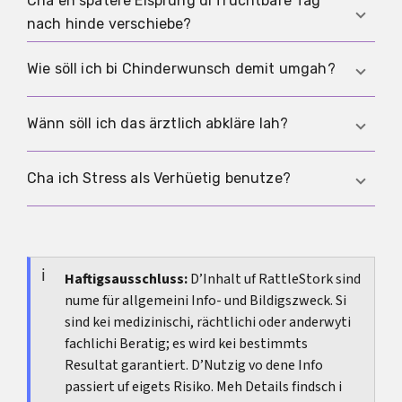
Cha en spätere Eisprung di fruchtbare Täg
Wenn e Schwangerschaft möglich isch, bringt en
Beschwerde dezuechömed.
nach hinde verschiebe?
Test meh Sicherheit als es Bauchgfühl. Stress
cha de Zyklus verschiebe, schliesst e
Ja. Genau das isch di praktisch Folg. Wenn de
Wie söll ich bi Chinderwunsch demit umgah?
Schwangerschaft aber nie uus.
Eisprung später chunnt, verschiebt sich au s
fruchtbare Fänschter nach hinde.
Mit LH-Tests, Temperaturbeobachtig und eme
Wänn söll ich das ärztlich abkläre lah?
realistische Blick uf di letschte Zykle. E App allei
längt bi schwankende Zykle oft nöd uus.
Wenn d Veränderig über mehri Zykle aahaltet,
Cha ich Stress als Verhüetig benutze?
dini Periode deutlich usbliibt, sehr starchi
Schmerze oder starchi Blutige uftreted oder du
Nei. En spätere Eisprung isch kei sichere Schutz.
dich insgesamt chrank fühlisch.
Wenn du kei Schwangerschaft wotsch, bruchsch
e verlässligi Verhüetig.
Haftigsausschluss:
D’Inhalt uf RattleStork sind
nume für allgemeini Info- und Bildigszweck. Si
sind kei medizinischi, rächtlichi oder anderwyti
fachlichi Beratig; es wird kei bestimmts
Resultat garantiert. D’Nutzig vo dene Info
passiert uf eigets Risiko. Meh Details findsch i