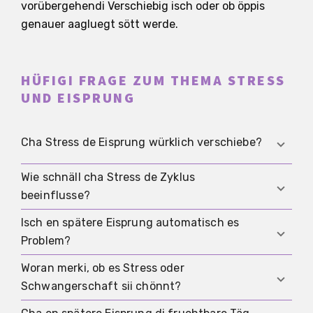
vorübergehendi Verschiebig isch oder ob öppis
genauer aagluegt sött werde.
HÜFIGI FRAGE ZUM THEMA STRESS
UND EISPRUNG
Cha Stress de Eisprung würklich verschiebe?
Wie schnäll cha Stress de Zyklus
Ja. Vor allem längere oder starke Stress cha
beeinflusse?
dezue füehre, dass de Eisprung später chunnt
oder i eme Zyklus gar nöd stattfindet.
Isch en spätere Eisprung automatisch es
Das isch individuell. Mängi merkt gar nüt, anderi
Problem?
gsehnd scho i eme einzelne Zyklus e Verschiebig,
wenn mehri Belastigsfaktore zämechömed.
Woran merki, ob es Stress oder
Nei. Einzelni Verschiebige chömed vor.
Schwangerschaft sii chönnt?
Problematisch wirds eher, wenn es wiederholt
passiert, sich deutlich verändert oder wiiteri