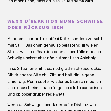
ich möcht nöd, dass drus es Dauerthema wird.
WENN D'REAKTION NUME SCHWIIGE
ODER RÜCKZUG ISCH
Manchmal chunnt kei offeni Kritik, sondern zerscht
mal Stilli. Das chan genau so belastend sii wie en
Streit, will du d'Reaktion denn sälber fülle muesch.
Schwiige heisst aber nöd automatisch Ablehnig.
In so Situatione hilft es, nöd grad nachzuedrücke.
Gib dr andere Site chli Ziit und halt dini eigene
Linie ruig. Wenn spöter wieder es Gspräch möglich
isch, chasch eimal nachfrage, ob d'Info aacho isch
und ob öpper drüber rede wett.
Wenn us Schwiige aber dauerhafte Distanz wird,