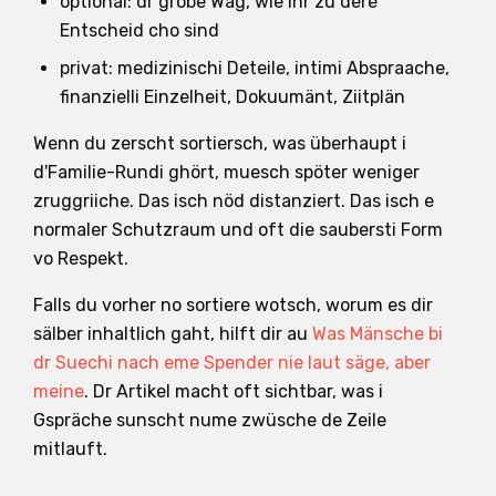
optional: dr grobe Wäg, wie ihr zu dere
Entscheid cho sind
privat: medizinischi Deteile, intimi Abspraache,
finanzielli Einzelheit, Dokuumänt, Ziitplän
Wenn du zerscht sortiersch, was überhaupt i
d'Familie-Rundi ghört, muesch spöter weniger
zruggriiche. Das isch nöd distanziert. Das isch e
normaler Schutzraum und oft die saubersti Form
vo Respekt.
Falls du vorher no sortiere wotsch, worum es dir
sälber inhaltlich gaht, hilft dir au
Was Mänsche bi
dr Suechi nach eme Spender nie laut säge, aber
meine
. Dr Artikel macht oft sichtbar, was i
Gspräche sunscht nume zwüsche de Zeile
mitlauft.