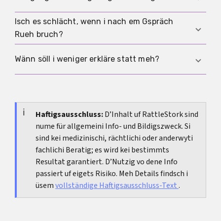
s'Gspräch im Zweifelsfall würklich unterbräche.
Bispiel: Mir hän eus das guet überleit und gönd
dä Wäg bewusst. Damit setzisch d'Richtig, ohni
Isch es schlächt, wenn i nach em Gspräch
Antworte nume uf die Teile, wo du würklich teile
grad alles erkläre z'müesse.
Rueh bruch?
wotsch, und stopp de Rest freindlich, aber
bestimmt. E ruige Satz wie Mehr Deteile wänd mir
Nä. Das isch völlig normal. Nach eme emotionale
Wänn söll i weniger erkläre statt meh?
dazu nöd bespräche isch völlig legitim.
Familie-Gspräch isch Pause oft sinniger als grad
die nöchsti Nachecht oder s'nöchste Erklärigs-
Vor allem denn, wenn öpper nöd verstah, sondern
Gspräch.
kontrolliere, wärtä oder provoziere will. In so Falle
isch e churze Rahmen meistens die gsünderi
Haftigsausschluss:
D’Inhalt uf RattleStork sind
nume für allgemeini Info- und Bildigszweck. Si
Lösig.
sind kei medizinischi, rächtlichi oder anderwyti
fachlichi Beratig; es wird kei bestimmts
Resultat garantiert. D’Nutzig vo dene Info
passiert uf eigets Risiko. Meh Details findsch i
üsem
vollständige Haftigsausschluss-Text
.