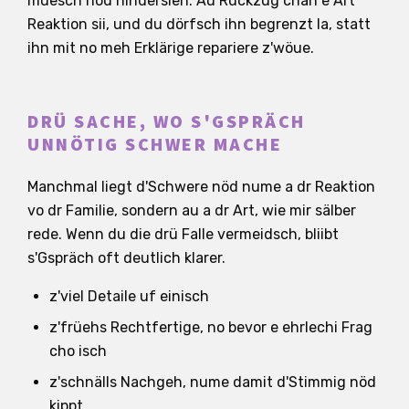
muesch nöd hindersieh. Au Rückzug chan e Art
Reaktion sii, und du dörfsch ihn begrenzt la, statt
ihn mit no meh Erklärige repariere z'wöue.
DRÜ SACHE, WO S'GSPRÄCH
UNNÖTIG SCHWER MACHE
Manchmal liegt d'Schwere nöd nume a dr Reaktion
vo dr Familie, sondern au a dr Art, wie mir sälber
rede. Wenn du die drü Falle vermeidsch, bliibt
s'Gspräch oft deutlich klarer.
z'viel Detaile uf einisch
z'früehs Rechtfertige, no bevor e ehrlechi Frag
cho isch
z'schnälls Nachgeh, nume damit d'Stimmig nöd
kippt