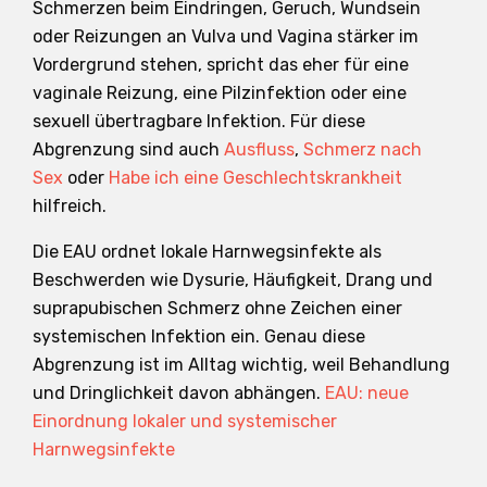
Schmerzen beim Eindringen, Geruch, Wundsein
oder Reizungen an Vulva und Vagina stärker im
Vordergrund stehen, spricht das eher für eine
vaginale Reizung, eine Pilzinfektion oder eine
sexuell übertragbare Infektion. Für diese
Abgrenzung sind auch
Ausfluss
,
Schmerz nach
Sex
oder
Habe ich eine Geschlechtskrankheit
hilfreich.
Die EAU ordnet lokale Harnwegsinfekte als
Beschwerden wie Dysurie, Häufigkeit, Drang und
suprapubischen Schmerz ohne Zeichen einer
systemischen Infektion ein. Genau diese
Abgrenzung ist im Alltag wichtig, weil Behandlung
und Dringlichkeit davon abhängen.
EAU: neue
Einordnung lokaler und systemischer
Harnwegsinfekte