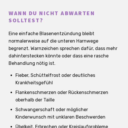
WANN DU NICHT ABWARTEN
SOLLTEST?
Eine einfache Blasenentzündung bleibt
normalerweise auf die unteren Harnwege
begrenzt. Warnzeichen sprechen dafür, dass mehr
dahinterstecken könnte oder dass eine rasche
Behandlung nötig ist.
Fieber, Schüttelfrost oder deutliches
Krankheitsgefühl
Flankenschmerzen oder Rückenschmerzen
oberhalb der Taille
Schwangerschaft oder möglicher
Kinderwunsch mit unklaren Beschwerden
Übelkeit, Erbrechen oder Kreislaufprobleme