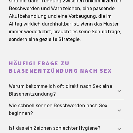
sind die klare Trennung zwischen unkomplizierten
Beschwerden und Warnzeichen, eine passende
Akutbehandlung und eine Vorbeugung, die im
Alltag wirklich durchhaltbar ist. Wenn das Muster
immer wiederkehrt, braucht es keine Schuldfrage,
sondern eine gezielte Strategie.
HÄUFIGI FRAGE ZU
BLASENENTZÜNDUNG NACH SEX
Warum bekomme ich oft direkt nach Sex eine
Blasenentzündung?
Wie schnell können Beschwerden nach Sex
Sex kann Reibung und Druck an der Harnröhre
beginnen?
verursachen. Dadurch gelangen Bakterien
leichter Richtung Blase, besonders wenn die
Bei manchen beginnen sie schon nach wenigen
Ist das ein Zeichen schlechter Hygiene?
Schleimhaut gereizt oder trocken ist.