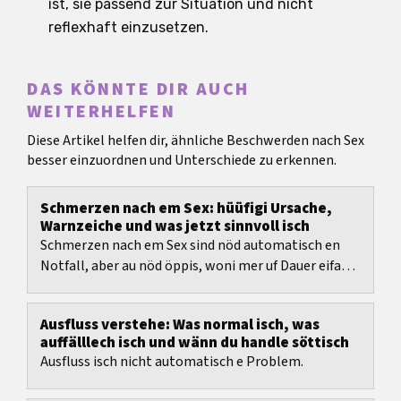
ist, sie passend zur Situation und nicht
reflexhaft einzusetzen.
DAS KÖNNTE DIR AUCH
WEITERHELFEN
Diese Artikel helfen dir, ähnliche Beschwerden nach Sex
besser einzuordnen und Unterschiede zu erkennen.
Schmerzen nach em Sex: hüüfigi Ursache,
Warnzeiche und was jetzt sinnvoll isch
Schmerzen nach em Sex sind nöd automatisch en
Notfall, aber au nöd öppis, woni mer uf Dauer eifach
sött abgwöhne.
Ausfluss verstehe: Was normal isch, was
auffälllech isch und wänn du handle söttisch
Ausfluss isch nicht automatisch e Problem.