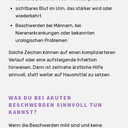
sichtbares Blut im Urin, das stärker wird oder
wiederkehrt
Beschwerden bei Männern, bei
Nierenerkrankungen oder bekannten
urologischen Problemen
Solche Zeichen können auf einen komplizierteren
Verlauf oder eine aufsteigende Infektion
hinweisen. Dann ist zeitnahe ärztliche Hilfe
sinnvoll, statt weiter auf Hausmittel zu setzen.
WAS DU BEI AKUTEN
BESCHWERDEN SINNVOLL TUN
KANNST?
Wenn die Beschwerden mild sind und keine