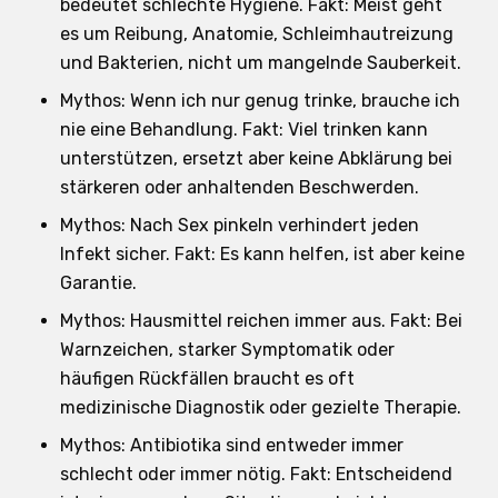
bedeutet schlechte Hygiene. Fakt: Meist geht
es um Reibung, Anatomie, Schleimhautreizung
und Bakterien, nicht um mangelnde Sauberkeit.
Mythos: Wenn ich nur genug trinke, brauche ich
nie eine Behandlung. Fakt: Viel trinken kann
unterstützen, ersetzt aber keine Abklärung bei
stärkeren oder anhaltenden Beschwerden.
Mythos: Nach Sex pinkeln verhindert jeden
Infekt sicher. Fakt: Es kann helfen, ist aber keine
Garantie.
Mythos: Hausmittel reichen immer aus. Fakt: Bei
Warnzeichen, starker Symptomatik oder
häufigen Rückfällen braucht es oft
medizinische Diagnostik oder gezielte Therapie.
Mythos: Antibiotika sind entweder immer
schlecht oder immer nötig. Fakt: Entscheidend