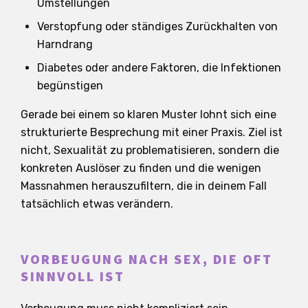
Umstellungen
Verstopfung oder ständiges Zurückhalten von
Harndrang
Diabetes oder andere Faktoren, die Infektionen
begünstigen
Gerade bei einem so klaren Muster lohnt sich eine
strukturierte Besprechung mit einer Praxis. Ziel ist
nicht, Sexualität zu problematisieren, sondern die
konkreten Auslöser zu finden und die wenigen
Massnahmen herauszufiltern, die in deinem Fall
tatsächlich etwas verändern.
VORBEUGUNG NACH SEX, DIE OFT
SINNVOLL IST