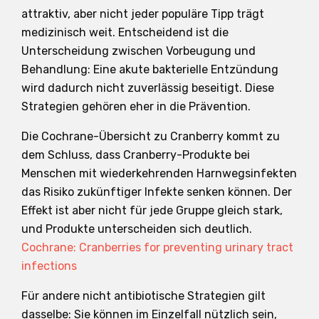
attraktiv, aber nicht jeder populäre Tipp trägt
medizinisch weit. Entscheidend ist die
Unterscheidung zwischen Vorbeugung und
Behandlung: Eine akute bakterielle Entzündung
wird dadurch nicht zuverlässig beseitigt. Diese
Strategien gehören eher in die Prävention.
Die Cochrane-Übersicht zu Cranberry kommt zu
dem Schluss, dass Cranberry-Produkte bei
Menschen mit wiederkehrenden Harnwegsinfekten
das Risiko zukünftiger Infekte senken können. Der
Effekt ist aber nicht für jede Gruppe gleich stark,
und Produkte unterscheiden sich deutlich.
Cochrane: Cranberries for preventing urinary tract
infections
Für andere nicht antibiotische Strategien gilt
dasselbe: Sie können im Einzelfall nützlich sein,