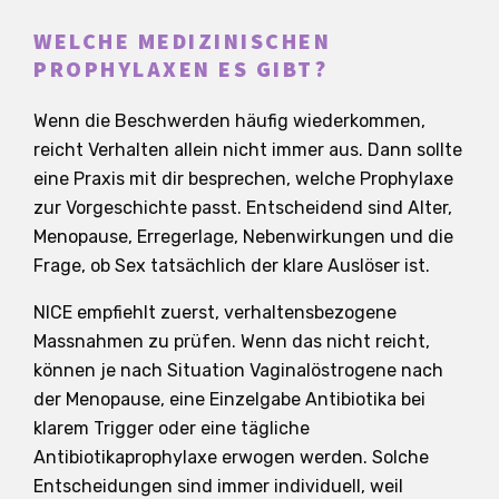
WELCHE MEDIZINISCHEN
PROPHYLAXEN ES GIBT?
Wenn die Beschwerden häufig wiederkommen,
reicht Verhalten allein nicht immer aus. Dann sollte
eine Praxis mit dir besprechen, welche Prophylaxe
zur Vorgeschichte passt. Entscheidend sind Alter,
Menopause, Erregerlage, Nebenwirkungen und die
Frage, ob Sex tatsächlich der klare Auslöser ist.
NICE empfiehlt zuerst, verhaltensbezogene
Massnahmen zu prüfen. Wenn das nicht reicht,
können je nach Situation Vaginalöstrogene nach
der Menopause, eine Einzelgabe Antibiotika bei
klarem Trigger oder eine tägliche
Antibiotikaprophylaxe erwogen werden. Solche
Entscheidungen sind immer individuell, weil