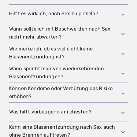
Stunden, bei anderen erst am nächsten Tag.
Typisch ist das wiederkehrende Muster aus Sex
Meischt nöd. Der Zusammenhang entsteht vor
Hilft es wirklich, nach Sex zu pinkeln?
und danach Brennen, Drang oder Druckgefühl.
allem durch Mechanik, Schleimhautreizungen
und anatomische Faktoren. Übertriebene
Wann sollte ich mit Beschwerden nach Sex
Es kann helfen, weil dabei Bakterien mechanisch
Intimhygiene kann die Situation sogar
nicht mehr abwarten?
aus der Harnröhre gespült werden. Es ist aber
verschlechtern.
keine Garantie und sollte nicht zu einem
Wie merke ich, ob es vielleicht keine
Bei Fieber, Schüttelfrost, Flankenschmerzen,
stressigen Zwang werden.
Blasenentzündung ist?
starkem Krankheitsgefühl, Erbrechen,
Schwangerschaft oder deutlichem Blut im Urin
Wann spricht man von wiederkehrenden
Wenn Ausfluss, Juckreiz, Geruch, Schmerzen
solltest du rasch medizinische Hilfe suchen.
Blasenentzündungen?
beim Eindringen oder Reizungen an Vulva und
Vagina stärker im Vordergrund stehen, passt eher
Können Kondome oder Verhütung das Risiko
Üblich sind zwei oder mehr Episoden in sechs
eine vaginale Ursache oder eine STI mit ins Bild.
erhöhen?
Monaten oder drei oder mehr in zwölf Monaten.
Ab dann lohnt sich meist ein gezielter
Ja. Vor allem spermizide Produkte oder
Was hilft vorbeugend am ehesten?
Präventionsplan.
Verhütungsmethoden, die das lokale Milieu
reizen, können eine Rolle spielen. Auch
Kann eine Blasenentzündung nach Sex auch
Oft helfen einfache Massnahmen wie
Trockenheit und viel Reibung sind wichtige
ohne Brennen auftreten?