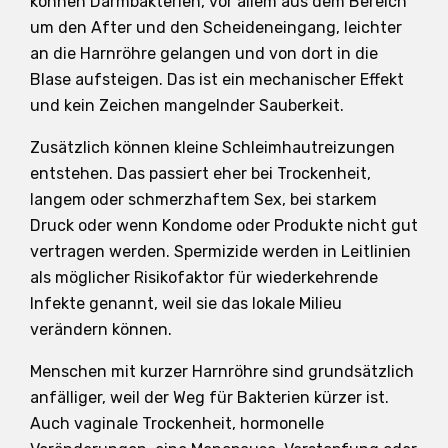
können Darmbakterien, vor allem aus dem Bereich
um den After und den Scheideneingang, leichter
an die Harnröhre gelangen und von dort in die
Blase aufsteigen. Das ist ein mechanischer Effekt
und kein Zeichen mangelnder Sauberkeit.
Zusätzlich können kleine Schleimhautreizungen
entstehen. Das passiert eher bei Trockenheit,
langem oder schmerzhaftem Sex, bei starkem
Druck oder wenn Kondome oder Produkte nicht gut
vertragen werden. Spermizide werden in Leitlinien
als möglicher Risikofaktor für wiederkehrende
Infekte genannt, weil sie das lokale Milieu
verändern können.
Menschen mit kurzer Harnröhre sind grundsätzlich
anfälliger, weil der Weg für Bakterien kürzer ist.
Auch vaginale Trockenheit, hormonelle