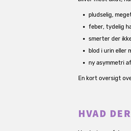
pludselig, meget
feber, tydelig h
smerter der ikke
blod i urin elle
ny asymmetri af 
En kort oversigt ov
HVAD DER