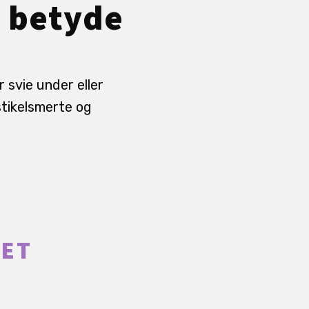
n betyde
 svie under eller
stikelsmerte og
DET