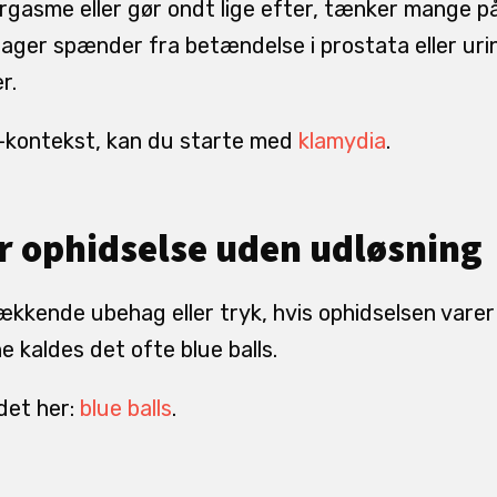
rgasme eller gør ondt lige efter, tænker mange på i
sager spænder fra betændelse i prostata eller urin
r.
I-kontekst, kan du starte med
klamydia
.
er ophidselse uden udløsning
kkende ubehag eller tryk, hvis ophidselsen vare
ne kaldes det ofte blue balls.
det her:
blue balls
.