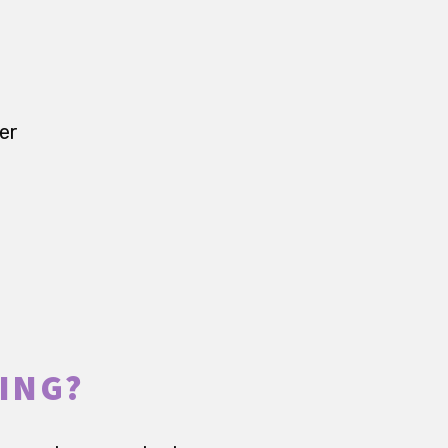
mer
ING?