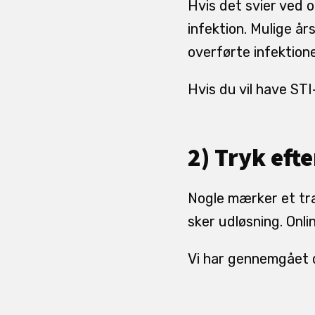
Hvis det svier ved o
infektion. Mulige år
overførte infektione
Hvis du vil have ST
2) Tryk eft
Nogle mærker et træ
sker udløsning. Onli
Vi har gennemgået 