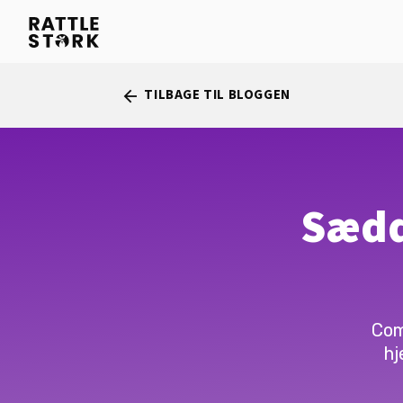
TILBAGE TIL BLOGGEN
arrow_back
Sædd
Com
hj