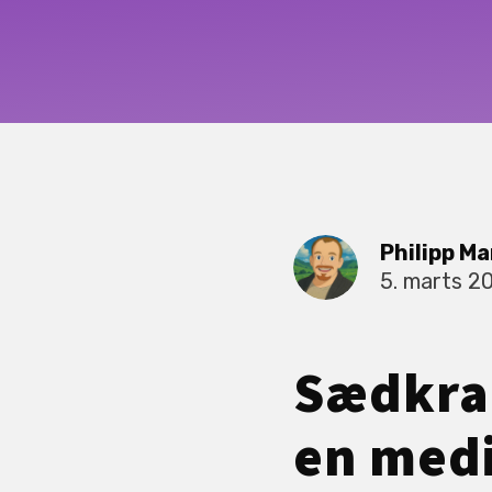
Philipp Ma
5. marts 2
Sædkram
en medi