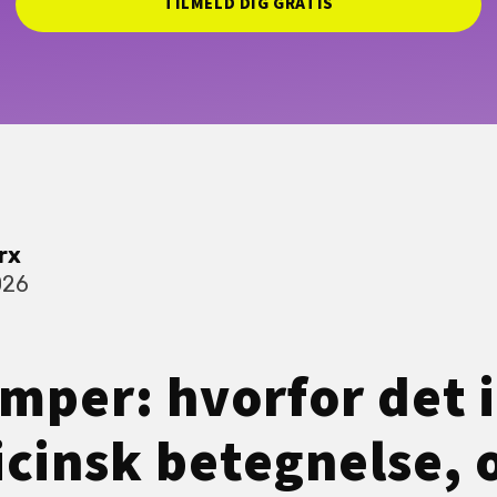
TILMELD DIG GRATIS
rx
026
per: hvorfor det i
cinsk betegnelse, 