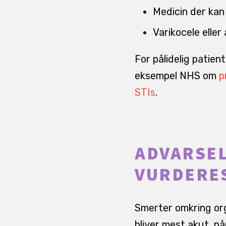
Medicin der kan
Varikocele elle
For pålidelig patien
eksempel NHS om
p
STIs
.
ADVARSEL
VURDERE
Smerter omkring org
bliver mest akut, n