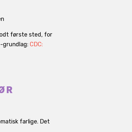
en
odt første sted, for
I-grundlag:
CDC:
BØR
matisk farlige. Det