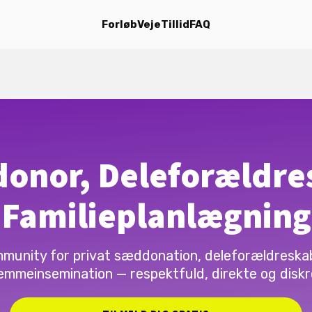
Forløb
Veje
Tillid
FAQ
onor, Deleforældre
Familieplanlægning
munity for privat sæddonation, deleforældreska
emmeinsemination — respektfuld, direkte og diskr