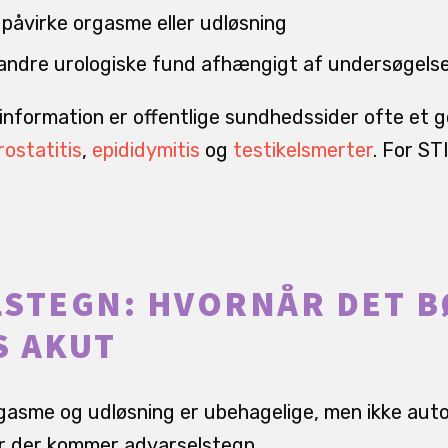
 påvirke orgasme eller udløsning
r andre urologiske fund afhængigt af undersøgels
tinformation er offentlige sundhedssider ofte et g
rostatitis
,
epididymitis
og
testikelsmerter
. For ST
STEGN: HVORNÅR DET 
S AKUT
asme og udløsning er ubehagelige, men ikke auto
år der kommer advarselstegn.