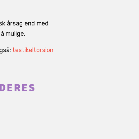
isk årsag end med
så mulige.
også:
testikeltorsion
.
RDERES