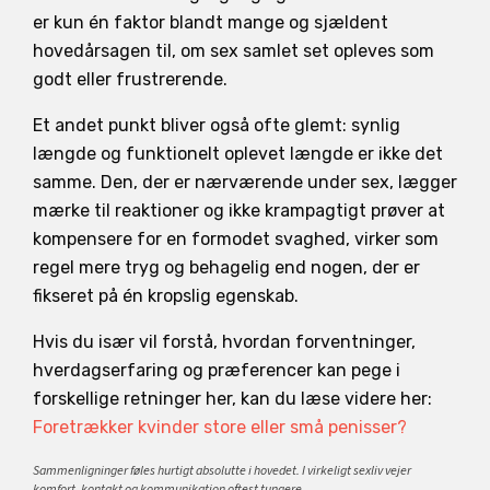
er kun én faktor blandt mange og sjældent
hovedårsagen til, om sex samlet set opleves som
godt eller frustrerende.
Et andet punkt bliver også ofte glemt: synlig
længde og funktionelt oplevet længde er ikke det
samme. Den, der er nærværende under sex, lægger
mærke til reaktioner og ikke krampagtigt prøver at
kompensere for en formodet svaghed, virker som
regel mere tryg og behagelig end nogen, der er
fikseret på én kropslig egenskab.
Hvis du især vil forstå, hvordan forventninger,
hverdagserfaring og præferencer kan pege i
forskellige retninger her, kan du læse videre her:
Foretrækker kvinder store eller små penisser?
Sammenligninger føles hurtigt absolutte i hovedet. I virkeligt sexliv vejer
komfort, kontakt og kommunikation oftest tungere.