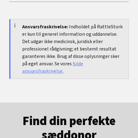
emnet belaster dig stærkt, er en medicinsk eller
vigtige er at tale om usikkerhed og nærhed, ikke
Ja. Smerter, krumning, arvæv,
terapeutisk samtale ofte mere meningsfuld end
om præstation.
erektionsforstyrrelse eller stærk usikkerhed kan
endnu en søgning på nettet.
også være relevante ved normal størrelse. Så
Ansvarsfraskrivelse:
Indholdet på RattleStork
er kun til generel information og uddannelse.
handler det mindre om centimeter og mere om
Det udgør ikke medicinsk, juridisk eller
funktion og gener.
professionel rådgivning; et bestemt resultat
garanteres ikke. Brug af disse oplysninger sker
på eget ansvar. Se vores
fulde
ansvarsfraskrivelse
.
Find din perfekte
sæddonor