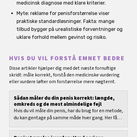
medicinsk diagnose med klare kriterier.
Myte: reklame for penisforstørrelse viser
praktiske standardløsninger. Fakta: mange
tilbud bygger på urealistiske forventninger og
uklare forhold mellem gevinst og risiko.
HVIS DU VIL FORSTÅ EMNET BEDRE
Disse artikler hjælper dig med det næste fornuftige
skridt: måle korrekt, forstå den medicinske vurdering
eller vurdere løfter om forstørrelse mere nøgternt.
Sådan måler du din penis korrekt: længde,
omkreds og de mest almindelige fejl
Hvis du vil måle din penis, har du brug for en metode,
du kan gentage på samme måde hver gang. Her får
du en klar guide til længde og omkreds, hvad...