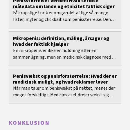
Penisstørrelse i verden: Hvad seriøse
måledata om lande og etnicitet faktisk siger
Få kropslige træk er omgærdet af lige så mange
lister, myter og clickbait som penisstørrelse. Denne
artikel gennemgår, hvad publicerede...
Mikropenis: definition, måling, årsager og
hvad der faktisk hjælper
En mikropenis er ikke en holdning eller en
sammenligning, men en medicinsk diagnose med en
tydelig målemetode og aldersafhængige
referenceværdier.
Penisvækst og penisforstørrelse: Hvad der er
medicinsk muligt, og hvad reklamer lover
Når man taler om penisvækst på nettet, menes der
meget forskelligt. Medicinsk set drejer vækst sig
først og fremmest om udvikling i barndommen og...
KONKLUSION