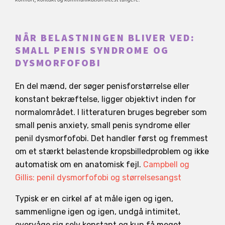
NÅR BELASTNINGEN BLIVER VED:
SMALL PENIS SYNDROME OG
DYSMORFOFOBI
En del mænd, der søger penisforstørrelse eller
konstant bekræftelse, ligger objektivt inden for
normalområdet. I litteraturen bruges begreber som
small penis anxiety, small penis syndrome eller
penil dysmorfofobi. Det handler først og fremmest
om et stærkt belastende kropsbilledproblem og ikke
automatisk om en anatomisk fejl.
Campbell og
Gillis: penil dysmorfofobi og størrelsesangst
Typisk er en cirkel af at måle igen og igen,
sammenligne igen og igen, undgå intimitet,
overvåge sig selv konstant og kun få meget