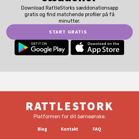
Download RattleStorks sæddonationsapp
gratis og find matchende profiler på få
minutter.
START GRATIS
RATTLESTORK
Platformen for dit børneønske.
Blog
Kontakt
FAQ