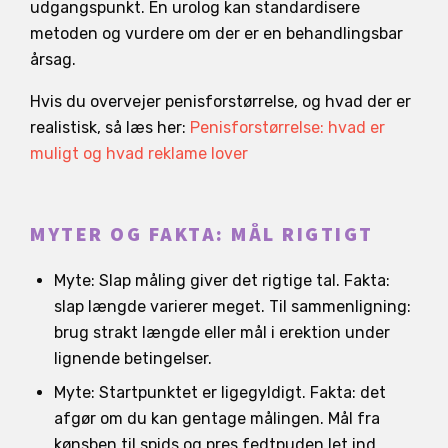
udgangspunkt. En urolog kan standardisere
metoden og vurdere om der er en behandlingsbar
årsag.
Hvis du overvejer penisforstørrelse, og hvad der er
realistisk, så læs her:
Penisforstørrelse: hvad er
muligt og hvad reklame lover
MYTER OG FAKTA: MÅL RIGTIGT
Myte: Slap måling giver det rigtige tal. Fakta:
slap længde varierer meget. Til sammenligning:
brug strakt længde eller mål i erektion under
lignende betingelser.
Myte: Startpunktet er ligegyldigt. Fakta: det
afgør om du kan gentage målingen. Mål fra
kønsben til spids og pres fedtpuden let ind.