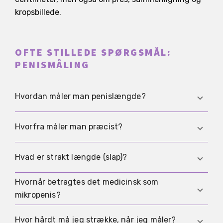
kropsbillede.
OFTE STILLEDE SPØRGSMÅL:
PENISMÅLING
Hvordan måler man penislængde?
For sammenlignelige værdier måler du på
Hvorfra måler man præcist?
oversiden fra kønsbenet til spidsen. Pres
fedtpuden ved kønsbenet let ind for at holde
Fra kønsbenet til spidsen. Måling fra huden gør
Hvad er strakt længde (slap)?
startpunktet stabilt.
startpunktet variabelt på grund af hud, fedtpude
og kropsstilling.
Hvornår betragtes det medicinsk som
Det er længden i slap tilstand efter at du
mikropenis?
forsigtigt har strakt til modstand. Du måler fra
kønsbenet til spidsen.
Det vurderes medicinsk via strakt længde i slap
Hvor hårdt må jeg strække, når jeg måler?