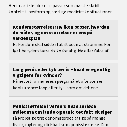
Her er artikler der ofte passer som næste skridt:
kontekst, pasform og særlige medicinske situationer.
Kondomstørrelser: Hvilken passer, hvordan
du måler, og om størrelser er ens på
verdensplan
Et kondom skal sidde stabilt uden at stramme. For
løst betyder større risiko for at glide eller falde af.
For stramt betyder ofte tryk, mindre...
Lang penis eller tyk penis – hvad er egentlig
vigtigere for kvinder?
På nettet formuleres spørgsmålet ofte som en
konkurrence: lang eller tyk, som om det ene
automatisk var bedre end det andet. Det er
forståeligt,...
Penisstørrelse i verden: Hvad seriøse
måledata om lande og etnicitet faktisk siger
Få kropslige træk er omgærdet af lige så mange
lister, myter og clickbait som penisstørrelse. Denne