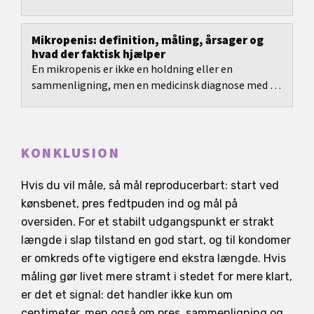
artikel gennemgår, hvad publicerede...
Mikropenis: definition, måling, årsager og
hvad der faktisk hjælper
En mikropenis er ikke en holdning eller en
sammenligning, men en medicinsk diagnose med en
tydelig målemetode og aldersafhængige
referenceværdier.
KONKLUSION
Hvis du vil måle, så mål reproducerbart: start ved
kønsbenet, pres fedtpuden ind og mål på
oversiden. For et stabilt udgangspunkt er strakt
længde i slap tilstand en god start, og til kondomer
er omkreds ofte vigtigere end ekstra længde. Hvis
måling gør livet mere stramt i stedet for mere klart,
er det et signal: det handler ikke kun om
centimeter, men også om pres, sammenligning og