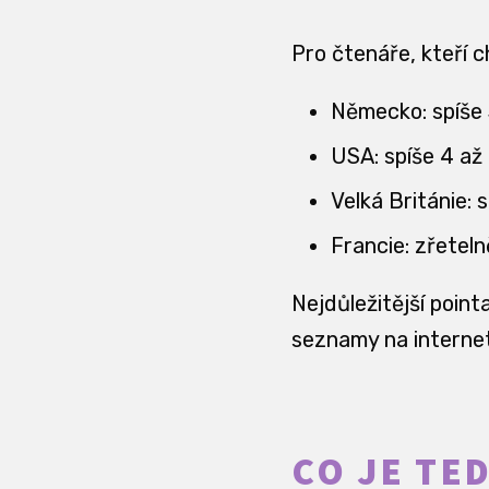
Pro čtenáře, kteří c
Německo: spíše 
USA: spíše 4 až
Velká Británie: 
Francie: zřetel
Nejdůležitější point
seznamy na interne
CO JE TED