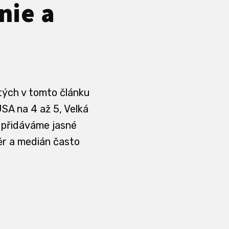
nie a
itých v tomto článku
SA na 4 až 5, Velká
u přidáváme jasné
měr a medián často