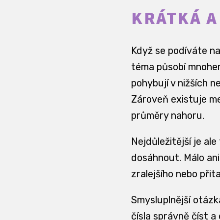
KRÁTKÁ A
Když se podíváte na
téma působí mnohem
pohybují v nižších 
Zároveň existuje me
průměry nahoru.
Nejdůležitější je al
dosáhnout. Málo ani
zralejšího nebo přita
Smysluplnější otázka
čísla správně číst 