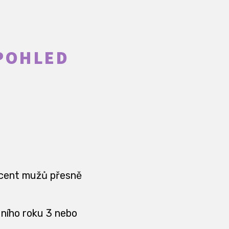
 POHLED
.
ocent mužů přesně
ního roku 3 nebo