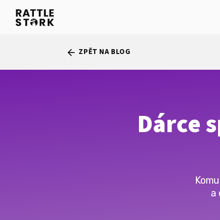
ZPĚT NA BLOG
arrow_back
Dárce s
Komun
a 