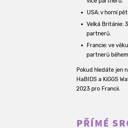
více partnerů.
USA: v horní pět
Velká Británie:
partnerů.
Francie: ve věk
partnerů během 
Pokud hledáte jen ne
HaBIDS a KiGGS Wav
2023 pro Francii.
PŘÍMÉ SR