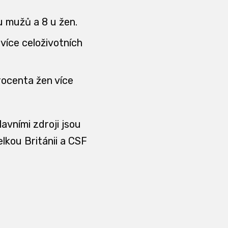
u mužů a 8 u žen.
více celoživotních
rocenta žen více
avními zdroji jsou
kou Británii a CSF