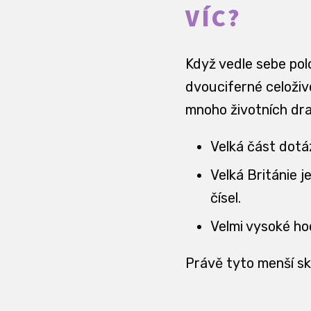
VÍC?
Když vedle sebe pol
dvouciferné celoživo
mnoho životních drah
Velká část dotá
Velká Británie j
čísel.
Velmi vysoké ho
Právě tyto menší sku