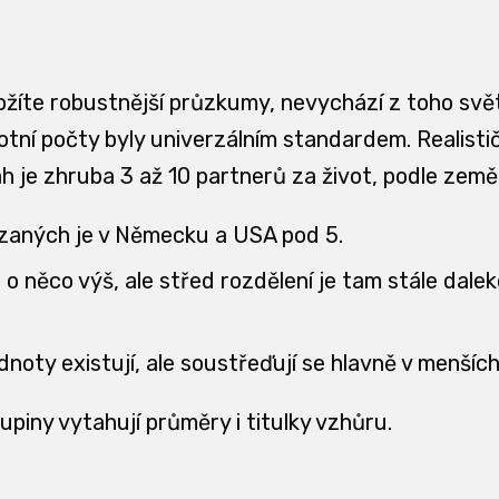
ožíte robustnější průzkumy, nevychází z toho svět
tní počty byly univerzálním standardem. Realistič
 je zhruba 3 až 10 partnerů za život, podle země,
zaných je v Německu a USA pod 5.
e o něco výš, ale střed rozdělení je tam stále dale
dnoty existují, ale soustřeďují se hlavně v menšíc
piny vytahují průměry i titulky vzhůru.