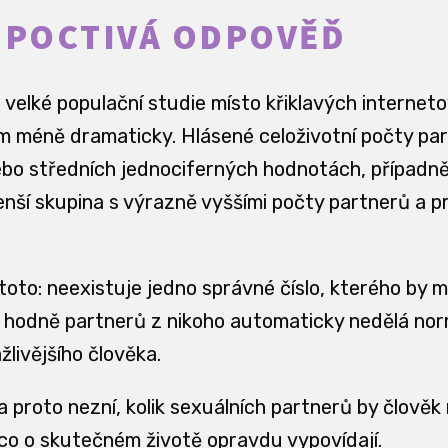
 POCTIVÁ ODPOVĚĎ
 velké populační studie místo křiklavých internet
 méně dramaticky. Hlásené celoživotní počty par
nebo středních jednociferných hodnotách, případně
nší skupina s výrazně vyššími počty partnerů a p
e toto: neexistuje jedno správné číslo, kterého by m
 hodně partnerů z nikoho automaticky nedělá nor
žlivějšího člověka.
 proto nezní, kolik sexuálních partnerů by člověk m
a co o skutečném životě opravdu vypovídají.