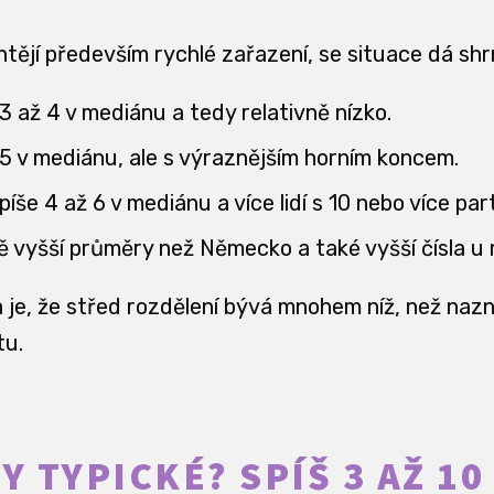
htějí především rychlé zařazení, se situace dá sh
3 až 4 v mediánu a tedy relativně nízko.
 5 v mediánu, ale s výraznějším horním koncem.
spíše 4 až 6 v mediánu a více lidí s 10 nebo více par
ně vyšší průměry než Německo a také vyšší čísla u
a je, že střed rozdělení bývá mnohem níž, než naz
tu.
Y TYPICKÉ? SPÍŠ 3 AŽ 10