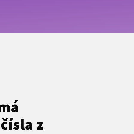
 má
čísla z