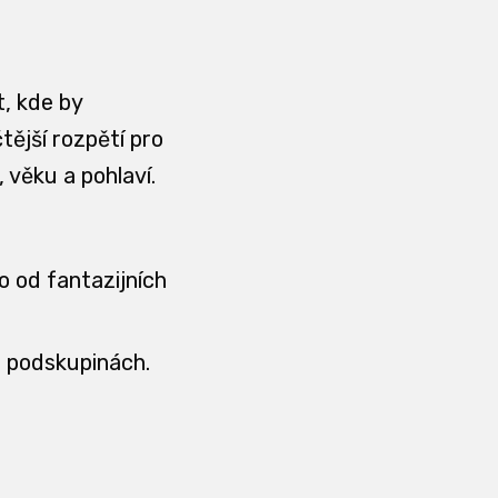
, kde by
tější rozpětí pro
 věku a pohlaví.
ko od fantazijních
h podskupinách.