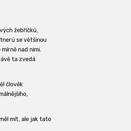
ových žebříčků,
tnerů se většinou
 mírně nad nimi.
rávě ta zvedá
ěl člověk
málnějšího,
ěl mít, ale jak tato