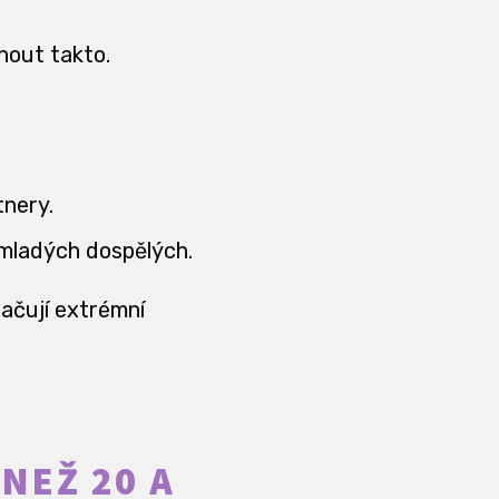
rnout takto.
tnery.
 mladých dospělých.
načují extrémní
 NEŽ 20 A