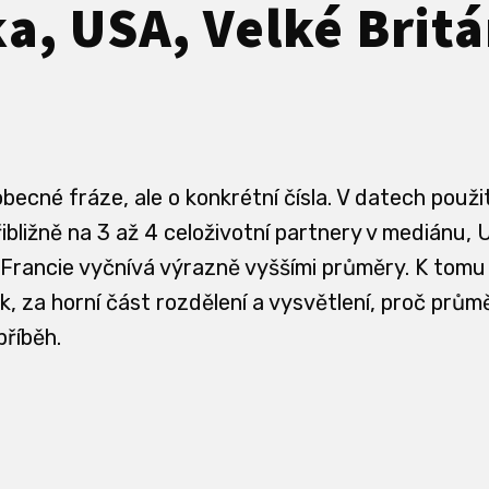
, USA, Velké Britá
becné fráze, ale o konkrétní čísla. V datech použ
bližně na 3 až 4 celoživotní partnery v mediánu, U
a Francie vyčnívá výrazně vyššími průměry. K tom
k, za horní část rozdělení a vysvětlení, proč prů
příběh.