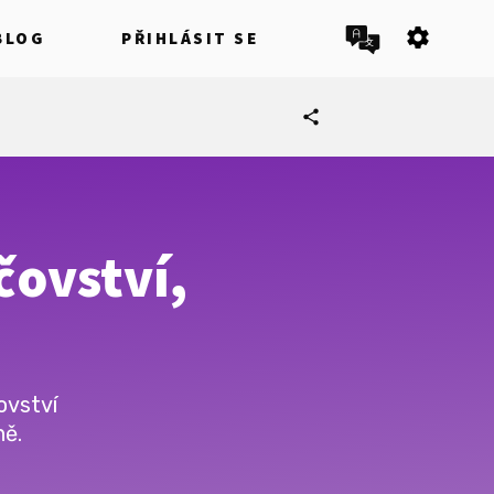
settings
BLOG
PŘIHLÁSIT SE
share
čovství,
ovství
ně.