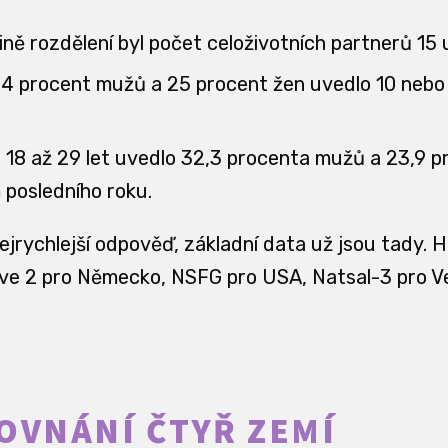
ině rozdělení byl počet celoživotních partnerů 15 
 34 procent mužů a 25 procent žen uvedlo 10 nebo 
u 18 až 29 let uvedlo 32,3 procenta mužů a 23,9 p
posledního roku.
jrychlejší odpověď, základní data už jsou tady. Hl
e 2 pro Německo, NSFG pro USA, Natsal-3 pro Vel
OVNÁNÍ ČTYŘ ZEMÍ