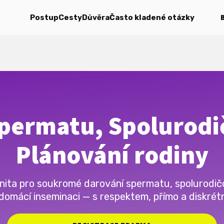
Postup
Cesty
Důvěra
Často kladené otázky
permatu, Spolurodi
Plánování rodiny
ita pro soukromé darování spermatu, spolurodič
domácí inseminaci — s respektem, přímo a diskrét