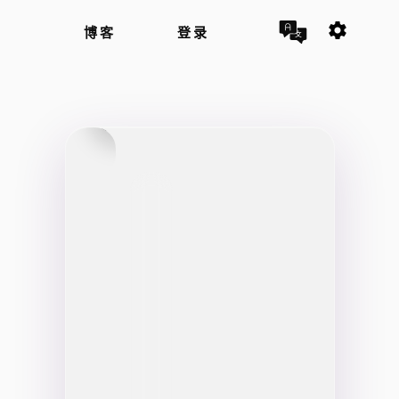
settings
博客
登录
Lukas
Noah
寻找匹配的个人资料
捐精者 • 27岁
捐精者 • 22岁
Wien
Paris
你
想
找
到
谁？