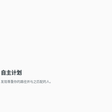
单身带着生育愿望
自主计划
发现尊重你的路径并与之匹配的人。
还在犹豫？