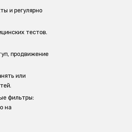
ты и регулярно
ицинских тестов.
туп, продвижение
анять или
тей.
ые фильтры:
о на