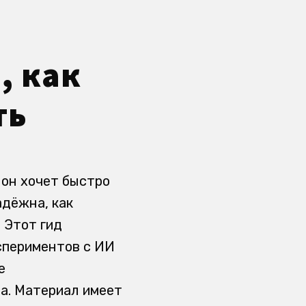
, как
ть
 он хочет быстро
адёжна, как
 Этот гид
спериментов с ИИ
е
а. Материал имеет