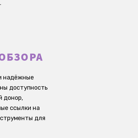
.
 ОБЗОРА
 и надёжные
аны доступность
й донор,
мые ссылки на
нструменты для