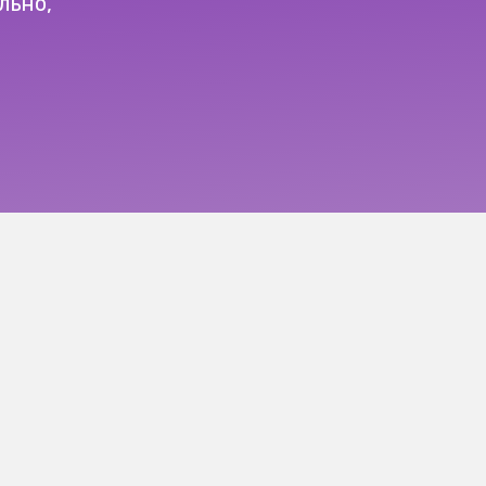
льно,