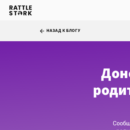
НАЗАД К БЛОГУ
arrow_back
Дон
роди
Сообщ