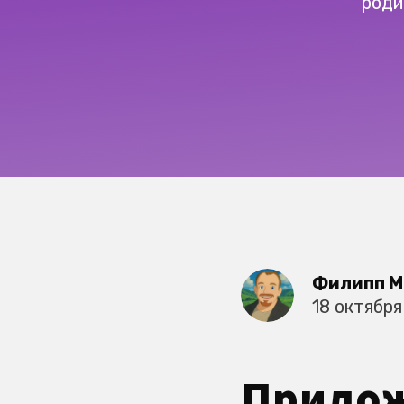
роди
Филипп М
18 октября
Прилож