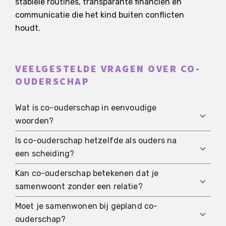
stabiele routines, transparante financiën en
communicatie die het kind buiten conflicten
houdt.
VEELGESTELDE VRAGEN OVER CO-
OUDERSCHAP
Wat is co-ouderschap in eenvoudige
woorden?
Is co-ouderschap hetzelfde als ouders na
Co-ouderschap betekent dat twee of meer
een scheiding?
volwassenen samen ouders zijn en
verantwoordelijkheid voor een kind delen, zonder
Kan co-ouderschap betekenen dat je
Nee. Co-ouderschap kan na een scheiding
dat ze een romantische relatie hoeven te
samenwoont zonder een relatie?
ontstaan, maar het kan ook bewust gepland zijn
hebben.
als mensen vanaf het begin samen een kind
Moet je samenwonen bij gepland co-
Ja. Sommige co-ouders wonen samen als een
willen zonder een relatie te hebben.
ouderschap?
gezinsvorm en scheiden ouderschap duidelijk