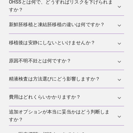
と後日の移植が続くこともあります。
OHSSとは何で、どうすればリスクを下げられま
流れは似ていますが、ICSIでは精子を1個だけ卵子に
すか？
注入します。精液所見が厳しい場合や受精が起きな
い場合に使われます。
OHSSは刺激の薬に対するまれで重い反応です。リス
新鮮胚移植と凍結胚移植の違いは何ですか？
クに合わせたプロトコル、こまめなモニタリング、
注意サインの計画がリスクを下げます。用語は
卵巣
新鮮胚移植は同じ周期で行い、凍結胚移植は凍結し
移植後は安静にしないといけませんか？
刺激
で整理しています。
た胚を別の周期で戻します。どちらが合うかは内
膜、プロトコル、リスクで変わります。
多くの場合は必要ありません。普段どおり落ち着い
原因不明不妊とは何ですか？
て過ごし、強い負荷だけ避けるよう勧める施設が多
いですが、指示は施設に従ってください。
標準的な検査で明確な主因が見つからないのに妊娠
精液検査は方法選びにどう影響しますか？
しない状態を指します。仮説を立てて検証し、タイ
ミングを整え、インセミネーションから検査室の方
男性因子の見立てができ、インセミネーションが現
費用はどれくらいかかりますか？
法へいつ進むかを段階的に決めます。
実的か、IVFやICSIを議論すべきかの判断材料になり
ます。まずは
追加オプションが本当に妥当かはどう判断しま
精液検査
からです。
方法、薬剤、検査室、追加ステップ、試行回数で大
すか？
きく変わります。整理された入口として
費用のまと
め
が役立ちます。