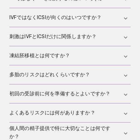
疑われる場合、精液所見が軽度から中等度に低下し
ていて処理が助けになる場合に検討されやすいで
卵管の問題がある場合、良い条件でもインセミネー
IVFではなくICSIが向くのはいつですか？
す。
ションで結果が出ない場合、複数の要因が重なる場
合はIVFが議論されやすいです。
精液所見が大きく低下している、精子を外科的に採
刺激はIVFとICSIだけに関係しますか？
取する、IVFで受精が繰り返し起きないなどの状況で
ICSIが選ばれやすいです。
いいえ。IUIでもタイミングを整えたり卵胞の発育を
凍結胚移植とは何ですか？
支えたりするために薬を使うことがあります。強さ
は目的とリスクで決まります。
以前に凍結した胚を融解して、別の周期で子宮に戻
多胎のリスクはどれくらいですか？
す方法です。採卵1回から複数回の移植を行えること
があります。
複数の胚を戻す場合や、刺激で複数の卵胞が育つ場
初回の受診前に何を準備するとよいですか？
合に上がります。そのため多くの施設で単一胚移植
が重視されます。
周期の記録、これまでの検査、最新の
精液検査
、服
よくあるリスクには何がありますか？
用薬の一覧、目的、流れ、リスク、費用、方針変更
の条件をまとめた質問が役立ちます。
個人間の精子提供で特に大切なことは何です
薬の副作用は比較的よくあり、重い経過はまれです
か？
がOHSSのようなリスクがあります。採卵などの処置