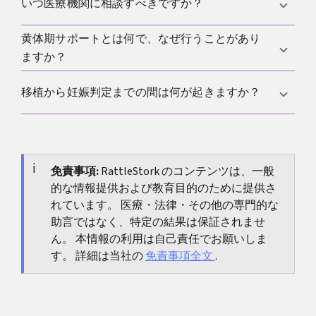
妥当な説明は、具体的な問題、代替案、目的が安全
いつ医療機関に相談すべきですか？
性か計画性か実際の改善かを明確にします。説明が
曖昧なら、評価指標と施設のデータを確認しましょ
黄体期サポートとは何で、なぜ行うことがあり
一般的には、定期的に避妊せずに過ごしても約1年妊
う。
ますか？
娠しない場合が目安で、年齢が高い場合やリスクが
ある場合は早めが推奨されます。周期が非常に不規
黄体期サポートは周期後半に薬を使い、妊娠初期の
移植から妊娠判定までの間は何が起きますか？
則、強い痛み、既往の所見がある場合は早期の評価
環境を支える考え方です。必要性はプロトコルや状
が妥当です。
況で変わります。背景は
黄体機能不全
で読めます。
この期間は基本的に体に時間を与え、期待値を整え
るフェーズです。薬やストレスで症状はあてになり
にくいです。生物学的な流れは
免責事項:
RattleStork のコンテンツは、一般
着床
で説明していま
的な情報提供および教育目的のために提供さ
す。
れています。 医療・法律・その他の専門的な
助言ではなく、特定の結果は保証されませ
ん。 本情報の利用は自己責任でお願いしま
す。 詳細は当社の
免責事項全文
.