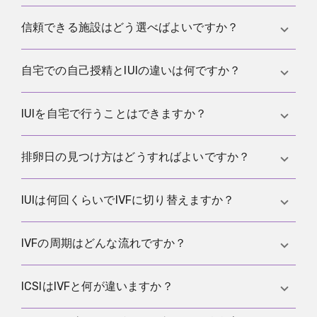
にもリスクがあるため、安全計画と緊急連絡先が大
合意を明確にし、感染症の検査を最新にし、同意を
信頼できる施設はどう選べばよいですか？
切です。
記録し、親としての責任を整理し、タイミングと複
数回の試行を現実的に見ておくことです。実務は
個
説明が透明で、判断が追えること、リスクを抑える
自宅での自己授精とIUIの違いは何ですか？
人間の提供
にまとめています。
移植方針、連絡のしやすさ、検査結果と治療が論理
的につながっている計画が目安になります。
自宅では腟内にサンプルを置き、子宮頸部に近づけ
IUIを自宅で行うことはできますか？
ます。具体例は
カップ法
です。IUIはクリニックで、
処理した精子をカテーテルで子宮内に入れます。
できません。IUIはサンプル処理が必要で、子宮内へ
排卵日の見つけ方はどうすればよいですか？
の注入は医療として行う必要があります。自宅で話
題になるのはIVIやICIで、自己授精の範囲です。
カレンダーだけでなく、粘液、基礎体温、排卵検査
IUIは何回くらいでIVFに切り替えますか？
薬などを組み合わせる人が多いです。入口は
排卵
、
検査薬は
LH
が参考になります。
診断、年齢、時間的制約、経過で変わります。タイ
IVFの周期はどんな流れですか？
ミングを揃えたIUIを数回行った後、次に
IVF
や
ICSI
が
妥当かを一緒に見直すことが多いです。
刺激とモニタリング、採卵、検査室での受精、培
ICSIはIVFと何が違いますか？
養、移植という流れが一般的です。状況により凍結