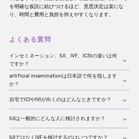
を明確な仮説に結びつけるほど、意思決定は楽にな
り、時間と費用と負担を抑えやすくなります。
よくある質問
インセミネーション、IUI、IVF、ICSIの違いは何
ですか？
artificial inseminationは日本語で何を指します
インセミネーションは精子を子宮頸部近くや子宮内
か？
に届けて体内で受精を目指します。IVFは検査室で受
精させます。ICSIはIVFの一種で、精子を1個だけ卵子
多くの場合インセミネーションを指し、性交を介さ
自宅でICIやIVIが向くのはどんなときですか？
に注入します。
ずに精子を体内へ入れる方法全般を意味します。腟
内、子宮頸部近く、子宮内などが含まれます。
タイミングを把握できていて、枠組みが明確で、衛
IUIは一般的にどんな人に検討されますか？
生、記録、合意の責任を引き受けられるときに向き
ます。個人間の提供が関わる場合に特に重要です。
タイミングが難しい場合、子宮頸部に関わる要因が
IUIではなくIVFを検討するのはいつですか？