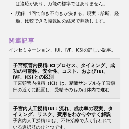
は適応があり、万能の標準ではありません。
誤解：1回で向き不向きが決まる。現実：診断、経
過、比較できる複数回の結果で判断します。
関連記事
インセミネーション、IUI、IVF、ICSIの詳しい記事。
子宮頸管内授精: ICI プロセス、タイミング、成
功の可能性、安全性、コスト、および IUI、
IVF、ICSI との区別
子宮頸管内授精（ICI）は、精液サンプルを子宮頸
部の近くに配置し、受精そのものは体内で進む人
工授精の一種です。
子宮内人工授精 IUI：流れ、成功率の現実、タ
イミング、リスク、費用をわかりやすく解説
子宮内人工授精 IUIは、不妊治療で広く行われて
いる選択肢のひとつです。