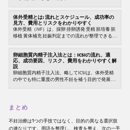
体外受精とは: 流れとスケジュール、成功率の
見方、費用とリスクをわかりやすく
体外受精（IVF）は、採卵 排卵誘発 受精 胚培養 胚
移植 黄体補充 妊娠判定までの流れが整理できる一
方で、刺激法の選択、移植戦略、新鮮胚移植か凍
結胚移植か、顕微授精 ICSI の適応、OHSS 対策、
卵細胞質内精子注入法とは：ICSIの流れ、適
そして費用と保険適用の確認など、判断ポイント
応、成功要因、リスク、費用をわかりやすく解
が多い治療です。
説
卵細胞質内精子注入法、略してICSIは、体外受精
の中でも特に重度の男性不妊を補う目的で発展し
てきたラボ手技です。
まとめ
不妊治療は1つの手技ではなく、目的の異なる選択肢
の連なりです。用語を整理し、検査を整え、次の一手