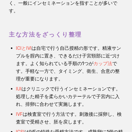
く、一般にインセミネーションを指すことが多いで
す。
主な方法をざっくり整理
ICIとIVI
は自宅で行う自己授精の形です。精液サン
プルを腟内に置き、できるだけ子宮頸部に近づけ
ます。よく知られている手順の1つが
カップ法
で
す。手軽な一方で、タイミング、衛生、合意の整
理が重要になります。
IUI
はクリニックで行うインセミネーションです。
処理した精子を柔らかいカテーテルで子宮内に入
れ、排卵に合わせて実施します。
IVF
は検査室で行う方法です。刺激後に採卵し、検
査室で受精させ、胚を戻します。
ICSI
はIVFの特殊な受精方法です。成熟卵に1個の精