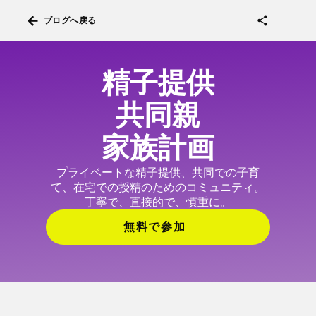
arrow_back
share
ブログへ戻る
精子提供
共同親
家族計画
プライベートな精子提供、共同での子育
て、在宅での授精のためのコミュニティ。
丁寧で、直接的で、慎重に。
無料で参加