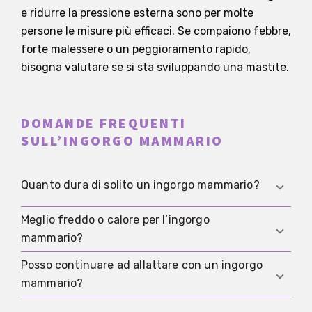
e ridurre la pressione esterna sono per molte
persone le misure più efficaci. Se compaiono febbre,
forte malessere o un peggioramento rapido,
bisogna valutare se si sta sviluppando una mastite.
DOMANDE FREQUENTI
SULL’INGORGO MAMMARIO
Quanto dura di solito un ingorgo mammario?
Meglio freddo o calore per l’ingorgo
Molti ingorghi migliorano in modo evidente entro
mammario?
1-2 giorni se il gonfiore diminuisce e il seno viene
svuotato con regolarità e delicatezza. Se dopo
Posso continuare ad allattare con un ingorgo
Il freddo tra una poppata e l’altra aiuta molte
24-48 ore non c’è un miglioramento chiaro, è
mammario?
persone contro gonfiore e dolore, mentre il calore
opportuno farsi valutare.
può essere piacevole poco prima della poppata. Se