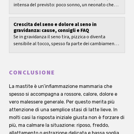
intensa del previsto: poco sonno, un neonato che
vuole poppare molto spesso e un corpo che si sta...
Crescita del seno e dolore al seno in
gravidanza: cause, consigli e FAQ
Se in gravidanza il seno tira, pizzica o diventa
sensibile al tocco, spesso fa parte dei cambiamenti
normali.
CONCLUSIONE
La mastite è un’infiammazione mammaria che
spesso si accompagna a rossore, calore, dolore e
vero malessere generale. Per questo merita più
attenzione di una semplice stasi di latte lieve. In
molti casi la risposta iniziale giusta non è forzare di
più, ma calmare la situazione: riposo, freddo,
allattamento o estrazione delicata e bassa soglia