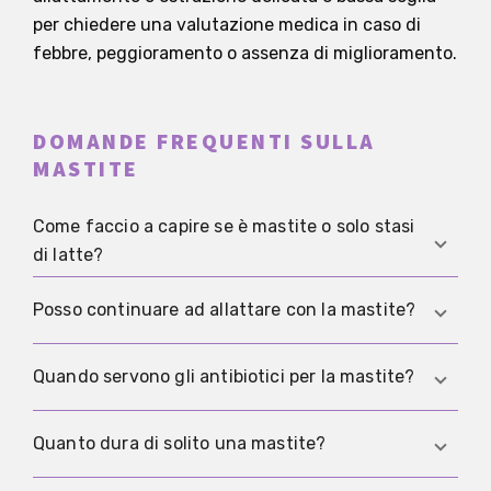
per chiedere una valutazione medica in caso di
febbre, peggioramento o assenza di miglioramento.
DOMANDE FREQUENTI SULLA
MASTITE
Come faccio a capire se è mastite o solo stasi
di latte?
La stasi di latte resta spesso più localizzata. La
Posso continuare ad allattare con la mastite?
mastite diventa più probabile se si aggiungono
arrossamento, calore, febbre, brividi o una vera
In molti casi, sì. Continuare ad allattare o
Quando servono gli antibiotici per la mastite?
sensazione di malessere, oppure se la situazione
esprimere delicatamente il latte è spesso
peggiora nel giro di poche ore invece di
preferibile a un’interruzione brusca. L’importante
Gli antibiotici diventano più probabili quando
Quanto dura di solito una mastite?
migliorare.
è evitare uno svuotamento doloroso e forzato.
febbre e malessere persistono, quando