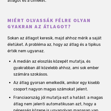
átlagot és a címeket.
MIÉRT OLVASSÁK FÉLRE OLYAN
GYAKRAN AZ ÁTLAGOT?
Sokan az átlagot keresik, majd ahhoz mérik a saját
életüket. A probléma az, hogy az átlag és a tipikus
érték nem ugyanaz.
A medián az eloszlás közepét mutatja, és
gyakrabban áll közelebb ahhoz, ami sok ember
számára szokásos.
Az átlag gyorsan emelkedik, amikor egy kisebb
csoport nagyon magas számokat jelent.
Franciaország jól mutatja ezt a hatást: a magas
átlag nem jelenti automatikusan azt, hogy a
népesség közepe is ugyanolyan magasan van.