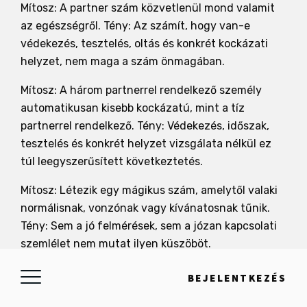
Mítosz: A partner szám közvetlenül mond valamit
az egészségről. Tény: Az számít, hogy van-e
védekezés, tesztelés, oltás és konkrét kockázati
helyzet, nem maga a szám önmagában.
Mítosz: A három partnerrel rendelkező személy
automatikusan kisebb kockázatú, mint a tíz
partnerrel rendelkező. Tény: Védekezés, időszak,
tesztelés és konkrét helyzet vizsgálata nélkül ez
túl leegyszerűsített következtetés.
Mítosz: Létezik egy mágikus szám, amelytől valaki
normálisnak, vonzónak vagy kívánatosnak tűnik.
Tény: Sem a jó felmérések, sem a józan kapcsolati
szemlélet nem mutat ilyen küszöböt.
BEJELENTKEZÉS
HOGYAN LEHET EZT A KÉRDÉST