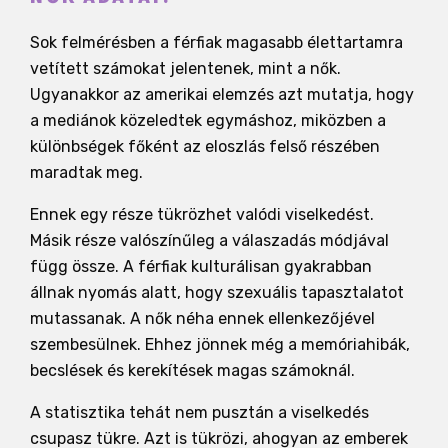
Sok felmérésben a férfiak magasabb élettartamra
vetített számokat jelentenek, mint a nők.
Ugyanakkor az amerikai elemzés azt mutatja, hogy
a mediánok közeledtek egymáshoz, miközben a
különbségek főként az eloszlás felső részében
maradtak meg.
Ennek egy része tükrözhet valódi viselkedést.
Másik része valószínűleg a válaszadás módjával
függ össze. A férfiak kulturálisan gyakrabban
állnak nyomás alatt, hogy szexuális tapasztalatot
mutassanak. A nők néha ennek ellenkezőjével
szembesülnek. Ehhez jönnek még a memóriahibák,
becslések és kerekítések magas számoknál.
A statisztika tehát nem pusztán a viselkedés
csupasz tükre. Azt is tükrözi, ahogyan az emberek