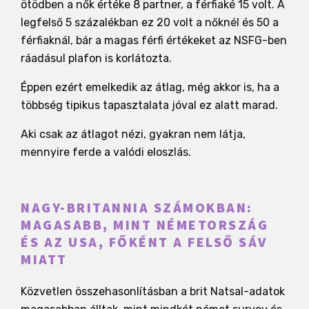
ötödben a nők értéke 8 partner, a férfiaké 15 volt. A
legfelső 5 százalékban ez 20 volt a nőknél és 50 a
férfiaknál, bár a magas férfi értékeket az NSFG-ben
ráadásul plafon is korlátozta.
Éppen ezért emelkedik az átlag, még akkor is, ha a
többség tipikus tapasztalata jóval ez alatt marad.
Aki csak az átlagot nézi, gyakran nem látja,
mennyire ferde a valódi eloszlás.
NAGY-BRITANNIA SZÁMOKBAN:
MAGASABB, MINT NÉMETORSZÁG
ÉS AZ USA, FŐKÉNT A FELSŐ SÁV
MIATT
Közvetlen összehasonlításban a brit Natsal-adatok