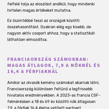
felfelé tolja az eloszlást anélkül, hogy mindenki
hirtelen magas értékeket mutatna.
Ez őszintébbé teszi az országok közötti
összehasonlítást. Gyakran elég egy kisebb, de
nagyon aktív csoport ahhoz, hogy a statisztikát
láthatóan elmozdítsa.
FRANCIAORSZÁG SZÁMOKBAN:
MAGAS ÁTLAGOK, 7,9 A NŐKNÉL ÉS
16,4 A FÉRFIAKNÁL
Amikor az olvasók kemény számokat akarnak látni,
Franciaország különösen feltűnő a legfrissebb
hivatalos eredményekben. A 2023-as francia CSF-
felmérésben a 18 és 69 év közötti nők átlagosan
7,9, a férfiak 16,4 életre vetített partnert