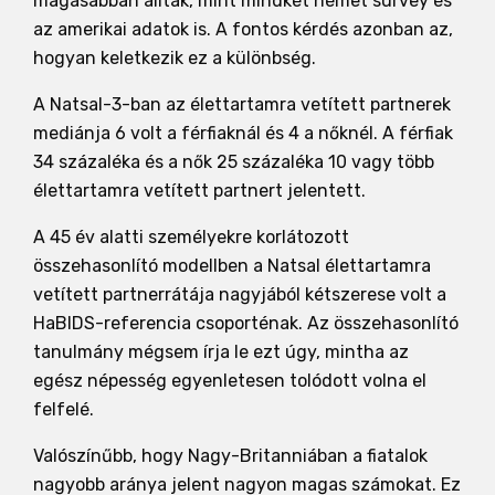
magasabban álltak, mint mindkét német survey és
az amerikai adatok is. A fontos kérdés azonban az,
hogyan keletkezik ez a különbség.
A Natsal-3-ban az élettartamra vetített partnerek
mediánja 6 volt a férfiaknál és 4 a nőknél. A férfiak
34 százaléka és a nők 25 százaléka 10 vagy több
élettartamra vetített partnert jelentett.
A 45 év alatti személyekre korlátozott
összehasonlító modellben a Natsal élettartamra
vetített partnerrátája nagyjából kétszerese volt a
HaBIDS-referencia csoporténak. Az összehasonlító
tanulmány mégsem írja le ezt úgy, mintha az
egész népesség egyenletesen tolódott volna el
felfelé.
Valószínűbb, hogy Nagy-Britanniában a fiatalok
nagyobb aránya jelent nagyon magas számokat. Ez