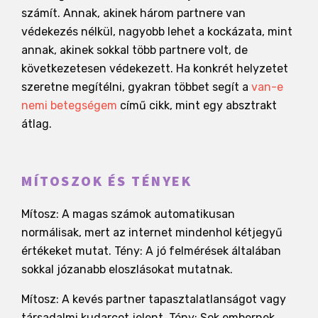
számít. Annak, akinek három partnere van
védekezés nélkül, nagyobb lehet a kockázata, mint
annak, akinek sokkal több partnere volt, de
következetesen védekezett. Ha konkrét helyzetet
szeretne megítélni, gyakran többet segít a
van-e
nemi betegségem
című cikk, mint egy absztrakt
átlag.
MÍTOSZOK ÉS TÉNYEK
Mítosz: A magas számok automatikusan
normálisak, mert az internet mindenhol kétjegyű
értékeket mutat. Tény: A jó felmérések általában
sokkal józanabb eloszlásokat mutatnak.
Mítosz: A kevés partner tapasztalatlanságot vagy
társadalmi kudarcot jelent. Tény: Sok embernek