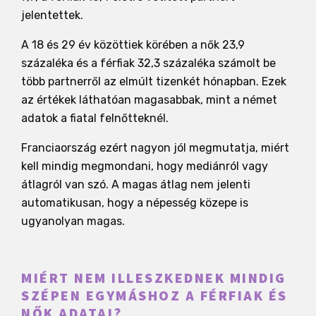
jelentettek.
A 18 és 29 év közöttiek körében a nők 23,9
százaléka és a férfiak 32,3 százaléka számolt be
több partnerről az elmúlt tizenkét hónapban. Ezek
az értékek láthatóan magasabbak, mint a német
adatok a fiatal felnőtteknél.
Franciaország ezért nagyon jól megmutatja, miért
kell mindig megmondani, hogy mediánról vagy
átlagról van szó. A magas átlag nem jelenti
automatikusan, hogy a népesség közepe is
ugyanolyan magas.
MIÉRT NEM ILLESZKEDNEK MINDIG
SZÉPEN EGYMÁSHOZ A FÉRFIAK ÉS
NŐK ADATAI?