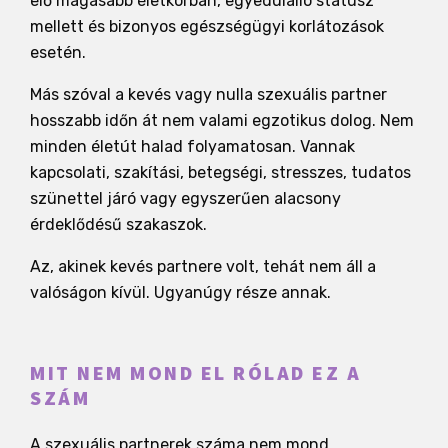
elő magasabb életkorban, egyedülálló státusz
mellett és bizonyos egészségügyi korlátozások
esetén.
Más szóval a kevés vagy nulla szexuális partner
hosszabb időn át nem valami egzotikus dolog. Nem
minden életút halad folyamatosan. Vannak
kapcsolati, szakítási, betegségi, stresszes, tudatos
szünettel járó vagy egyszerűen alacsony
érdeklődésű szakaszok.
Az, akinek kevés partnere volt, tehát nem áll a
valóságon kívül. Ugyanúgy része annak.
MIT NEM MOND EL RÓLAD EZ A
SZÁM
A szexuális partnerek száma nem mond