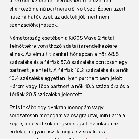
a nőknél. Az eredeti kérdésben kifejezetten
ellenkező nemű partnerekről volt szó. Éppen azért
használhatók ezek az adatok jól, mert nem
szenzációhajhászok.
Németország esetében a KiGGS Wave 2 fiatal
felnőttekre vonatkozó adatai is rendelkezésre
állnak. Az elmúlt tizenkét hónapban a nők 68,8
százaléka és a férfiak 57,8 százaléka pontosan egy
partnert jelentett. A férfiak 10,2 százaléka és a nők
10,4 százaléka egyetlen ilyen partnert sem jelölt.
Három vagy több partnert a nők 10,6 százaléka és a
férfiak 20,3 százaléka jelentett.
Ez is inkább egy gyakran monogám vagy
sorozatosan monogám valóságra utal, mint arra a
képre, amelyet sok rangsor sugall. Ha inkább az
érdekli, hogyan oszlik meg a szexualitás a