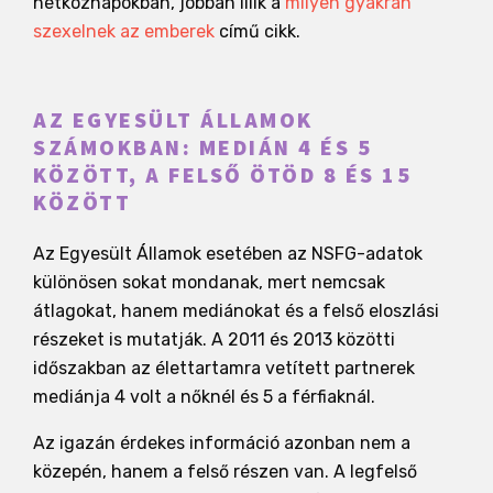
hétköznapokban, jobban illik a
milyen gyakran
szexelnek az emberek
című cikk.
AZ EGYESÜLT ÁLLAMOK
SZÁMOKBAN: MEDIÁN 4 ÉS 5
KÖZÖTT, A FELSŐ ÖTÖD 8 ÉS 15
KÖZÖTT
Az Egyesült Államok esetében az NSFG-adatok
különösen sokat mondanak, mert nemcsak
átlagokat, hanem mediánokat és a felső eloszlási
részeket is mutatják. A 2011 és 2013 közötti
időszakban az élettartamra vetített partnerek
mediánja 4 volt a nőknél és 5 a férfiaknál.
Az igazán érdekes információ azonban nem a
közepén, hanem a felső részen van. A legfelső