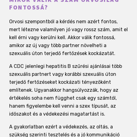
FONTOSSÁ?
Orvosi szempontból a kérdés nem azért fontos,
mert létezne valamilyen jó vagy rossz szám, amit el
kell érni vagy kerülni kell. Akkor válik fontossá,
amikor az új vagy több partner növelheti a
szexuális úton terjedő fertőzések kockázatát.
A CDC jelenlegi hepatitis B szűrési ajánlásai több
szexuális partnert vagy korábbi szexuális úton
terjedő fertőzéseket kockázati tényezőként
említenek. Ugyanakkor hangsúlyozzák, hogy az
értékelés soha nem függhet csak egy számtól,
hanem figyelembe kell venni a szex típusát, az
időszakot és a védekezési magatartást is.
A gyakorlatban ezért a védekezés, az oltás, a
szükség szerinti tesztelés és a jó kommunikáció