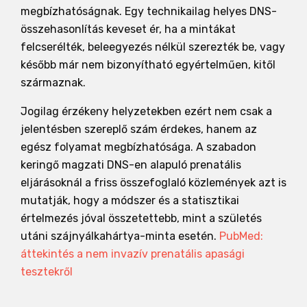
megbízhatóságnak. Egy technikailag helyes DNS-
összehasonlítás keveset ér, ha a mintákat
felcserélték, beleegyezés nélkül szerezték be, vagy
később már nem bizonyítható egyértelműen, kitől
származnak.
Jogilag érzékeny helyzetekben ezért nem csak a
jelentésben szereplő szám érdekes, hanem az
egész folyamat megbízhatósága. A szabadon
keringő magzati DNS-en alapuló prenatális
eljárásoknál a friss összefoglaló közlemények azt is
mutatják, hogy a módszer és a statisztikai
értelmezés jóval összetettebb, mint a születés
utáni szájnyálkahártya-minta esetén.
PubMed:
áttekintés a nem invazív prenatális apasági
tesztekről