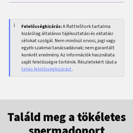
dokumentáció és a jogi felhasználhatóság
Fontos a teszt pontos célja, a szükséges
országonként jelentősen eltérhet.
beleegyezések, az eredmény tervezett
felhasználása és egy reális terv arra, hogyan
Felelősségkizárás:
A RattleStork tartalma
kizárólag általános tájékoztatási és oktatási
kezelik majd a következményeket.
célokat szolgál. Nem minősül orvosi, jogi vagy
egyéb szakmai tanácsadásnak; nem garantált
konkrét eredmény. Az információk használata
saját felelősségre történik. Részletekért lásd a
teljes felelősségkizárást
.
Találd meg a tökéletes
spermadonort