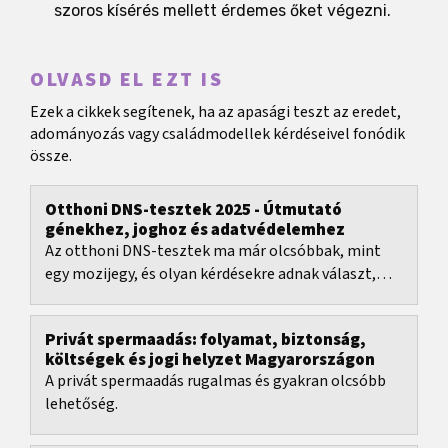
szoros kísérés mellett érdemes őket végezni.
OLVASD EL EZT IS
Ezek a cikkek segítenek, ha az apasági teszt az eredet,
adományozás vagy családmodellek kérdéseivel fonódik
össze.
Otthoni DNS-tesztek 2025 - Útmutató
génekhez, joghoz és adatvédelemhez
Az otthoni DNS-tesztek ma már olcsóbbak, mint
egy mozijegy, és olyan kérdésekre adnak választ,
mint: Honnan származnak az őseim?
Privát spermaadás: folyamat, biztonság,
költségek és jogi helyzet Magyarországon
A privát spermaadás rugalmas és gyakran olcsóbb
lehetőség.