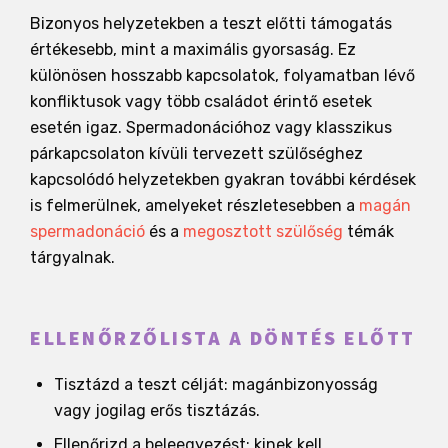
Bizonyos helyzetekben a teszt előtti támogatás
értékesebb, mint a maximális gyorsaság. Ez
különösen hosszabb kapcsolatok, folyamatban lévő
konfliktusok vagy több családot érintő esetek
esetén igaz. Spermadonációhoz vagy klasszikus
párkapcsolaton kívüli tervezett szülőséghez
kapcsolódó helyzetekben gyakran további kérdések
is felmerülnek, amelyeket részletesebben a
magán
spermadonáció
és a
megosztott szülőség
témák
tárgyalnak.
ELLENŐRZŐLISTA A DÖNTÉS ELŐTT
Tisztázd a teszt célját: magánbizonyosság
vagy jogilag erős tisztázás.
Ellenőrizd a beleegyezést: kinek kell