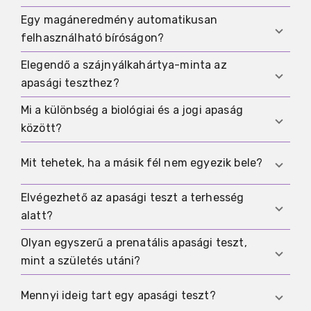
személy jogosult automatikusan egyedül
Egy magáneredmény automatikusan
Helyes kivitelezés mellett az apaság nagyon
érvényes beleegyezésre a gyermek nevében.
felhasználható bíróságon?
megbízhatóan kizárható vagy nagyon magas
valószínűséggel alá támasztható, de a minta
Elegendő a szájnyálkahártya-minta az
Nem automatikusan, mert jogilag érzékeny
biztos hozzárendelése továbbra is
apasági teszthez?
helyzetekben gyakran a dokumentált
kulcsfontosságú.
személyazonosság és a követhető mintalánc a
Mi a különbség a biológiai és a jogi apaság
Sok születés utáni tesztnél ez a szokásos és
meghatározó.
között?
elegendő mintatípus. Fontosabb a minta
biztonságos kapcsolása a megfelelő személyhez,
A biológiai apaság a genetikai származást jelenti,
Mit tehetek, ha a másik fél nem egyezik bele?
mint annak összetettsége.
a jogi apaság pedig a családjogi jogokat és
kötelezettségeket foglalja magában.
Elvégezhető az apasági teszt a terhesség
Ilyenkor a törvényben előírt utat kell
alatt?
megvizsgálni a titkos mintákra vagy informális
rövidítésekre való támaszkodás helyett.
Olyan egyszerű a prenatális apasági teszt,
Léteznek prenatális módszerek, de ez különleges
mint a születés utáni?
eset, amelyet komolyan csak orvosi és jogi
támogatással érdemes fontolni.
Nem, a prenatális eljárások módszertanilag sokkal
Mennyi ideig tart egy apasági teszt?