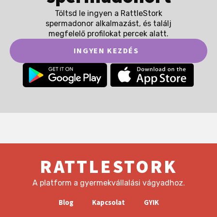
Töltsd le ingyen a RattleStork
spermadonor alkalmazást, és találj
megfelelő profilokat percek alatt.
INGYEN KEZDÉS
RATTLESTORK
A platform a gyermekvállalási vágyadhoz.
Blog
Kapcsolat
GYIK