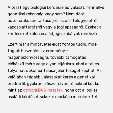
A teszt egy biológiai kérdésre ad választ: fennáll-e
genetikai rokonság vagy sem? Nem dönt
automatikusan tartásdíjról, szülői felügyeletről,
kapcsolattartásról vagy a jogi apaságról. Ezeket a
kérdéseket külön családjogi szabályok rendezik.
Ezért már a mintavétel előtt fontos tudni, mire
fogják használni az eredményt:
magánbizonyosságra, további támogatás
előkészítésére vagy olyan eljárásra, ahol a teljes
folyamat dokumentálása jelentőséget kaphat. Aki
valójában tágabb válaszokat keres a genetikai
eredetről, gyakran először olyan témáknál köt ki,
mint az
otthoni DNS-tesztek
, noha ott a jogi és
családi kérdések sokszor másképp merülnek fel.