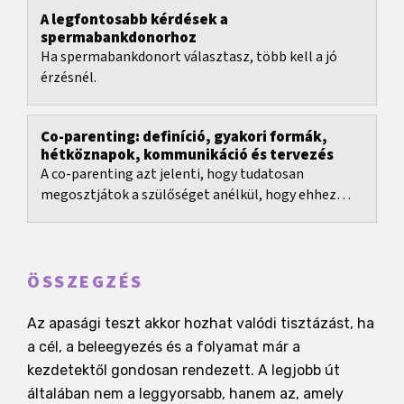
A legfontosabb kérdések a
spermabankdonorhoz
Ha spermabankdonort választasz, több kell a jó
érzésnél.
Co-parenting: definíció, gyakori formák,
hétköznapok, kommunikáció és tervezés
A co-parenting azt jelenti, hogy tudatosan
megosztjátok a szülőséget anélkül, hogy ehhez
romantikus kapcsolat szükséges lenne.
ÖSSZEGZÉS
Az apasági teszt akkor hozhat valódi tisztázást, ha
a cél, a beleegyezés és a folyamat már a
kezdetektől gondosan rendezett. A legjobb út
általában nem a leggyorsabb, hanem az, amely