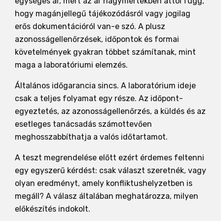
egységes ár, mert az ár nagymértékben attól függ,
hogy magánjellegű tájékozódásról vagy jogilag
erős dokumentációról van-e szó. A plusz
azonosságellenőrzések, időpontok és formai
követelmények gyakran többet számítanak, mint
maga a laboratóriumi elemzés.
Általános időgarancia sincs. A laboratórium ideje
csak a teljes folyamat egy része. Az időpont-
egyeztetés, az azonosságellenőrzés, a küldés és az
esetleges tanácsadás számottevően
meghosszabbíthatja a valós időtartamot.
A teszt megrendelése előtt ezért érdemes feltenni
egy egyszerű kérdést: csak választ szeretnék, vagy
olyan eredményt, amely konfliktushelyzetben is
megáll? A válasz általában meghatározza, milyen
előkészítés indokolt.