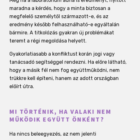
Még ha a laboratórium adna is eredményt, nyitott
maradna a kérdés, hogy a minta biztosan a
megfelelő személytől származott-e, és az
eredmény később felhasználható-e egyáltalán
bármire. A titkolózás gyakran új problémákat
teremt a régi megoldása helyett.
Gyakorlatiasabb a konfliktust korán jogi vagy
tanácsadó segítséggel rendezni. Ha előre látható,
hogy a másik fél nem fog együttműködni, nem
trükkre kell építeni, hanem az adott országban
előírt útra.
MI TÖRTÉNIK, HA VALAKI NEM
MŰKÖDIK EGYÜTT ÖNKÉNT?
Ha nincs beleegyezés, az nem jelenti