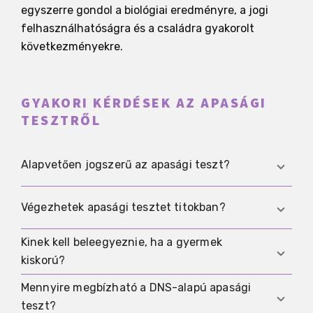
egyszerre gondol a biológiai eredményre, a jogi
felhasználhatóságra és a családra gyakorolt
következményekre.
GYAKORI KÉRDÉSEK AZ APASÁGI
TESZTRŐL
Alapvetően jogszerű az apasági teszt?
Általában igen, de a pontos feltételek az adott
Végezhetek apasági tesztet titokban?
országtól és a konkrét helyzettől függenek. A
legtöbb jogrendben a beleegyezés és a jogszerű
Kinek kell beleegyeznie, ha a gyermek
Ez szinte soha nem a megfelelő út, mert a
mintavétel a kulcs.
kiskorú?
titokban szerzett minták azonnal kételyeket
vetnek fel a beleegyezés, a minta eredete és a
Mennyire megbízható a DNS-alapú apasági
Ezt az adott esetben a teszt előtt gondosan
későbbi felhasználhatóság kapcsán.
teszt?
ellenőrizni kell, mert nem minden érintett