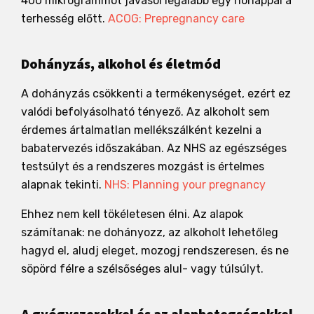
400 mikrogrammot javasol legalább egy hónappal a
terhesség előtt.
ACOG: Prepregnancy care
Dohányzás, alkohol és életmód
A dohányzás csökkenti a termékenységet, ezért ez
valódi befolyásolható tényező. Az alkoholt sem
érdemes ártalmatlan mellékszálként kezelni a
babatervezés időszakában. Az NHS az egészséges
testsúlyt és a rendszeres mozgást is értelmes
alapnak tekinti.
NHS: Planning your pregnancy
Ehhez nem kell tökéletesen élni. Az alapok
számítanak: ne dohányozz, az alkoholt lehetőleg
hagyd el, aludj eleget, mozogj rendszeresen, és ne
söpörd félre a szélsőséges alul- vagy túlsúlyt.