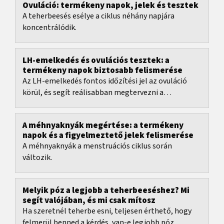
Ovuláció: termékeny napok, jelek és tesztek
A teherbeesés esélye a ciklus néhány napjára
koncentrálódik.
LH-emelkedés és ovulációs tesztek: a
termékeny napok biztosabb felismerése
Az LH-emelkedés fontos időzítési jel az ovuláció
körül, és segít reálisabban megtervezni a
termékeny napokat.
A méhnyaknyák megértése: a termékeny
napok és a figyelmeztető jelek felismerése
A méhnyaknyák a menstruációs ciklus során
változik.
Melyik póz a legjobb a teherbeeséshez? Mi
segít valójában, és mi csak mítosz
Ha szeretnél teherbe esni, teljesen érthető, hogy
felmerül benned a kérdés, van-e legjobb póz.