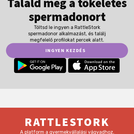
Találd meg a tökéletes
spermadonort
Töltsd le ingyen a RattleStork
spermadonor alkalmazást, és találj
megfelelő profilokat percek alatt.
INGYEN KEZDÉS
RATTLESTORK
A platform a gyermekvállalási vágyadhoz.