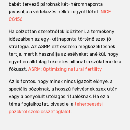
babát tervező pároknak két-háromnaponta
javasolja a védekezés nélküli együttlétet.
NICE
CG156
Ha célzottan szeretnétek időzíteni, a termékeny
időszakban az egy-kétnaponta történő szex jó
stratégia. Az ASRM ezt ésszerű megközelítésnek
tartja, mert kihasználja az esélyeket anélkül, hogy
egyetlen állítólag tökéletes pillanatra szűkítené le a
fókuszt.
ASRM: Optimizing natural fertility
Az is fontos, hogy minek nincs igazolt előnye: a
speciális pózoknak, a hosszú fekvésnek szex után
vagy a bonyolult utólagos rituáléknak. Ha ez a
téma foglalkoztat, olvasd el a
teherbeesési
pózokról szóló összefoglalót
.