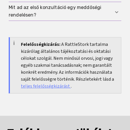
tennénk.
után sem sikerül, vagy ismert kockázati tényezők
Mit ad az első konzultáció egy meddőségi
A kimaradó vagy nagyon rendszertelen
vannak, nem érdemes feleslegesen sokáig várni.
rendelésen?
menstruáció, az erős fájdalom, a szokatlan
vérzés, az ismert PCOS- vagy
Mindenekelőtt rendszert. Kaptok egy tervet arról,
pajzsmirigyproblémák, valamint a partner
mely tényezők valószínűek, mit vizsgálnak meg
hereproblémái korábbi orvosi tisztázást
először, és mely hónapokat spórolhatjátok meg
Felelősségkizárás:
A RattleStork tartalma
igényelnek.
kizárólag általános tájékoztatási és oktatási
bizonytalan önkísérletezéssel.
célokat szolgál. Nem minősül orvosi, jogi vagy
egyéb szakmai tanácsadásnak; nem garantált
konkrét eredmény. Az információk használata
saját felelősségre történik. Részletekért lásd a
teljes felelősségkizárást
.