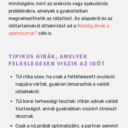
minőségére, mint az erekciós vagy ejakulációs
problémákra, amelyek a gyakorlatban
megnehezíthetik az időzítést. Az alapokról és az
időtartamokról áttekintést ad a
Meddig élnek a
spermiumok?
cikk is.
TIPIKUS HIBÁK, AMELYEK
FELESLEGESEN VISZIK AZ IDŐT
Túl ritka szex: ha csak a feltételezett ovuláció
napjára vártok, gyakran lemaradtok a valódi
időablakról.
Túl korai terhességi tesztek: ritkán adnak valódi
tisztaságot, annál gyakrabban viszont stresszt
okoznak.
Csak a nő próbál optimalizálni, a partner semmit