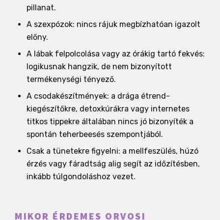
pillanat.
A szexpózok: nincs rájuk megbízhatóan igazolt
előny.
A lábak felpolcolása vagy az órákig tartó fekvés:
logikusnak hangzik, de nem bizonyított
termékenységi tényező.
A csodakészítmények: a drága étrend-
kiegészítőkre, detoxkúrákra vagy internetes
titkos tippekre általában nincs jó bizonyíték a
spontán teherbeesés szempontjából.
Csak a tünetekre figyelni: a mellfeszülés, húzó
érzés vagy fáradtság alig segít az időzítésben,
inkább túlgondoláshoz vezet.
MIKOR ÉRDEMES ORVOSI