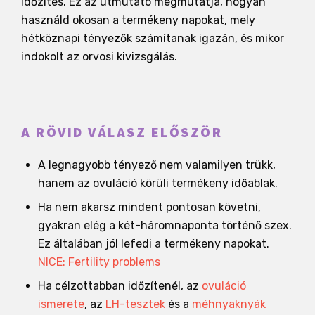
időzítés. Ez az útmutató megmutatja, hogyan
használd okosan a termékeny napokat, mely
hétköznapi tényezők számítanak igazán, és mikor
indokolt az orvosi kivizsgálás.
A RÖVID VÁLASZ ELŐSZÖR
A legnagyobb tényező nem valamilyen trükk,
hanem az ovuláció körüli termékeny időablak.
Ha nem akarsz mindent pontosan követni,
gyakran elég a két-háromnaponta történő szex.
Ez általában jól lefedi a termékeny napokat.
NICE: Fertility problems
Ha célzottabban időzítenél, az
ovuláció
ismerete
, az
LH-tesztek
és a
méhnyaknyák