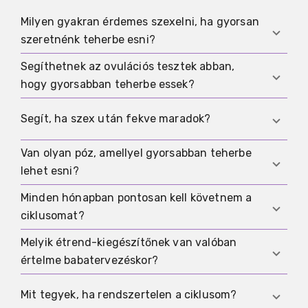
Milyen gyakran érdemes szexelni, ha gyorsan
szeretnénk teherbe esni?
Segíthetnek az ovulációs tesztek abban,
Pontos követés nélkül sokszor elég a két-
hogy gyorsabban teherbe essek?
háromnaponta történő szex. Ha jól be tudod
határolni az ovulációt, a termékeny időszakban
Az ovulációs tesztek segíthetnek jobban eltalálni
Segít, ha szex után fekve maradok?
az egy-kétnaponta történő együttlét ésszerű
a megfelelő időablakot. Főleg akkor hasznosak,
stratégia.
ha célzottan szeretnél időzíteni, vagy a ciklusod
Van olyan póz, amellyel gyorsabban teherbe
Erre nincs megbízhatóan igazolt előny. Ha neked
nem teljesen kiszámítható.
lehet esni?
nyugodtabbnak tűnik így, rendben van, de
orvosilag nem szükséges.
Minden hónapban pontosan kell követnem a
Nincs. A döntő a hüvelybe történő ejakuláció és a
ciklusomat?
jó időzítés az ovuláció körül, nem egy adott
testhelyzet.
Melyik étrend-kiegészítőnek van valóban
Nem. Sokan jól boldogulnak azzal, ha nagyjából
értelme babatervezéskor?
ismerik a ciklusukat, és két-háromnaponta
szexelnek. A követés hasznos, de nem kötelező.
A folsav az egyértelmű alap. Minden más a
Mit tegyek, ha rendszertelen a ciklusom?