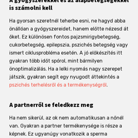
A gyógyszerekkel és az alapbetegségekkel
is számolni kell
Ha gyorsan szeretnél teherbe esni, ne hagyd abba
önállóan a gyógyszereidet, hanem előtte nézesd át
őket. Ez különösen fontos pajzsmirigybetegség,
cukorbetegség, epilepszia, pszichés betegség vagy
ismert ciklusprobléma esetén. A jó előkészítés itt
gyakran több időt spórol, mint bármilyen
önoptimalizálás. Ha a lelki nyomás nagy szerepet
játszik, gyakran segít egy nyugodt áttekintés a
pszichés terhelésről és a termékenységről
.
A partnerről se feledkezz meg
Ha nem sikerül, az ok nem automatikusan a nőnél
van. Gyakran a partner termékenysége is része a
képnek. Ez ugyanúgy vonatkozik a sperma