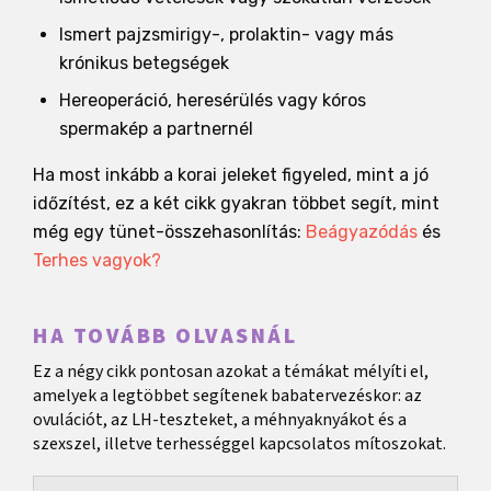
Ismert pajzsmirigy-, prolaktin- vagy más
krónikus betegségek
Hereoperáció, heresérülés vagy kóros
spermakép a partnernél
Ha most inkább a korai jeleket figyeled, mint a jó
időzítést, ez a két cikk gyakran többet segít, mint
még egy tünet-összehasonlítás:
Beágyazódás
és
Terhes vagyok?
HA TOVÁBB OLVASNÁL
Ez a négy cikk pontosan azokat a témákat mélyíti el,
amelyek a legtöbbet segítenek babatervezéskor: az
ovulációt, az LH-teszteket, a méhnyaknyákot és a
szexszel, illetve terhességgel kapcsolatos mítoszokat.