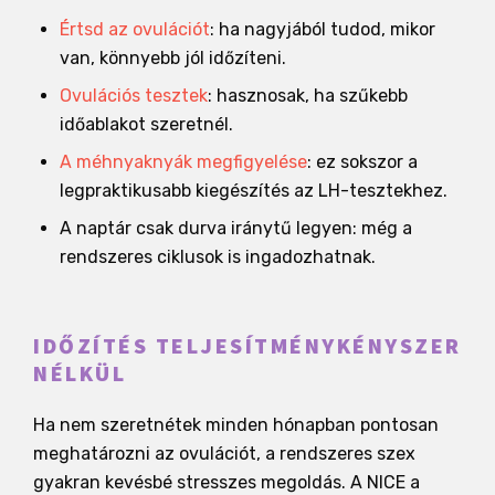
Értsd az ovulációt
: ha nagyjából tudod, mikor
van, könnyebb jól időzíteni.
Ovulációs tesztek
: hasznosak, ha szűkebb
időablakot szeretnél.
A méhnyaknyák megfigyelése
: ez sokszor a
legpraktikusabb kiegészítés az LH-tesztekhez.
A naptár csak durva iránytű legyen: még a
rendszeres ciklusok is ingadozhatnak.
IDŐZÍTÉS TELJESÍTMÉNYKÉNYSZER
NÉLKÜL
Ha nem szeretnétek minden hónapban pontosan
meghatározni az ovulációt, a rendszeres szex
gyakran kevésbé stresszes megoldás. A NICE a