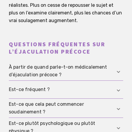
réalistes. Plus on cesse de repousser le sujet et
plus on l’examine clairement, plus les chances d’un
vrai soulagement augmentent.
QUESTIONS FRÉQUENTES SUR
L’ÉJACULATION PRÉCOCE
À partir de quand parle-t-on médicalement
d’éjaculation précoce ?
Pas simplement parce qu’un rapport a été plus
Est-ce fréquent ?
court que prévu une fois. Le plus important est le
caractère répétitif, la difficulté de contrôle et la
Est-ce que cela peut commencer
Oui. Le sujet est fréquent, même si beaucoup
souffrance qui en découle.
soudainement ?
d’hommes en parlent peu à cause de la honte, de
la pression de performance ou d’idées fausses
Est-ce plutôt psychologique ou plutôt
Oui. S’il y avait davantage de contrôle
sur la virilité.
physique ?