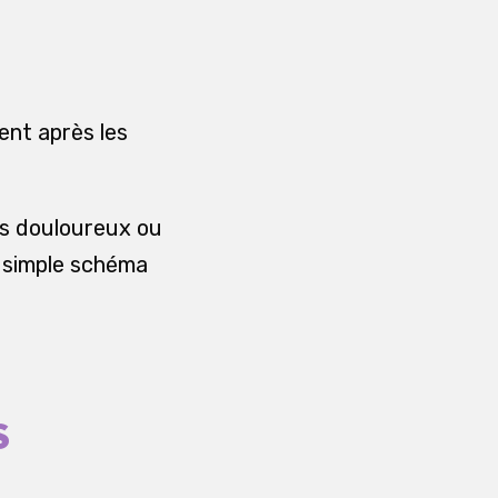
ent après les
us douloureux ou
n simple schéma
S