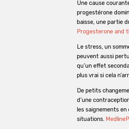
Une cause courante 
progestérone domine
baisse, une partie d
Progesterone and t
Le stress, un sommei
peuvent aussi pertur
qu’un effet secondai
plus vrai si cela n’
De petits changemen
d’une contraception
les saignements en
situations.
MedlineP