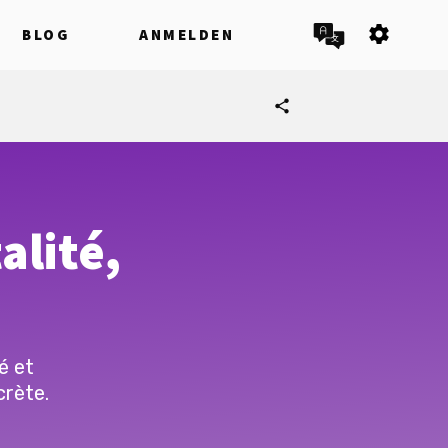
settings
BLOG
ANMELDEN
share
alité,
é et
crète.