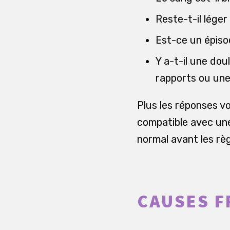
Reste-t-il lége
Est-ce un épiso
Y a-t-il une dou
rapports ou une
Plus les réponses v
compatible avec une
normal avant les règ
CAUSES F