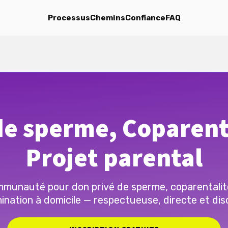
Processus
Chemins
Confiance
FAQ
e sperme, Coparent
Projet parental
munauté pour don privé de sperme, coparentalit
ination à domicile — respectueuse, directe et dis