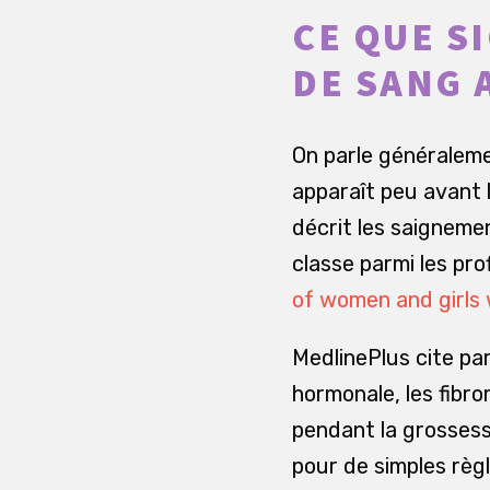
CE QUE S
DE SANG 
On parle généraleme
apparaît peu avant l
décrit les saigneme
classe parmi les pr
of women and girls 
MedlinePlus cite pa
hormonale, les fibro
pendant la grossess
pour de simples règ