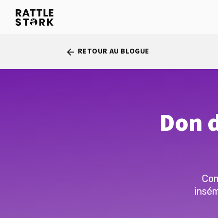
RETOUR AU BLOGUE
arrow_back
Don d
Com
insém