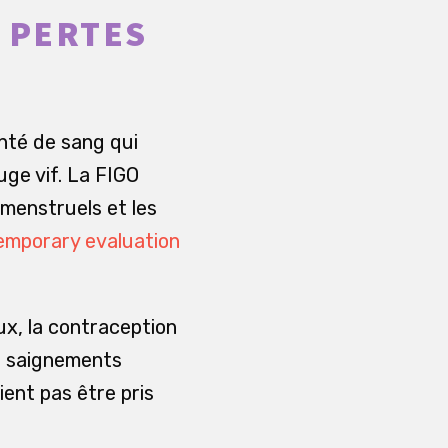
S PERTES
nté de sang qui
uge vif. La FIGO
menstruels et les
emporary evaluation
x, la contraception
es saignements
ent pas être pris