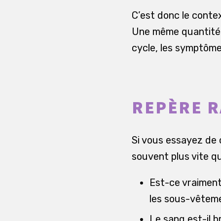
C’est donc le contex
Une même quantité d
cycle, les symptômes
REPÈRE R
Si vous essayez de 
souvent plus vite qu
Est-ce vraiment
les sous-vêtem
Le sang est-il b