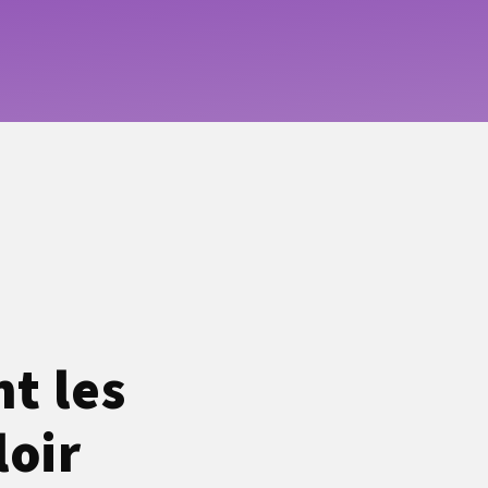
t les
loir