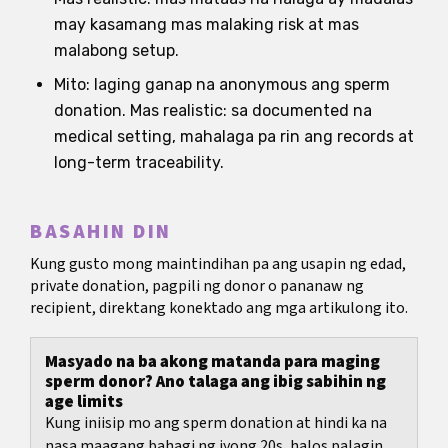
may kasamang mas malaking risk at mas
malabong setup.
Mito: laging ganap na anonymous ang sperm
donation. Mas realistic: sa documented na
medical setting, mahalaga pa rin ang records at
long-term traceability.
BASAHIN DIN
Kung gusto mong maintindihan pa ang usapin ng edad,
private donation, pagpili ng donor o pananaw ng
recipient, direktang konektado ang mga artikulong ito.
Masyado na ba akong matanda para maging
sperm donor? Ano talaga ang ibig sabihin ng
age limits
Kung iniisip mo ang sperm donation at hindi ka na
nasa maagang bahagi ng iyong 20s, halos palaging