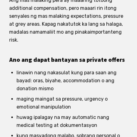
Ang mas malaking pera ay maaaring totoong
additional compensation, pero maaari rin itong
senyales ng mas malaking expectations, pressure
at grey areas. Kapag nakatutok ka lang sa halaga,
madalas namamaliit mo ang pinakaimportanteng
risk.
Ano ang dapat bantayan sa private offers
linawin nang nakasulat kung para saan ang
bayad: oras, biyahe, accommodation o ang
donation mismo
maging maingat sa pressure, urgency o
emotional manipulation
huwag ipalagay na may automatic nang
medical testing at dokumentasyon
kung masyadong malabo, sobrang personal o