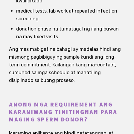
kwalipikado
medical tests, lab work at repeated infection
screening
donation phase na tumatagal ng ilang buwan
na may fixed visits
Ang mas mabigat na bahagi ay madalas hindi ang
mismong pagbibigay ng sample kundi ang long-
term commitment. Kailangan kang ma-contact,
sumunod sa mga schedule at manatiling
disiplinado sa buong proseso.
ANONG MGA REQUIREMENT ANG
KARANIWANG TINITINGNAN PARA
MAGING SPERM DONOR?
Maraming aplikante ang hindi natatanggap, at