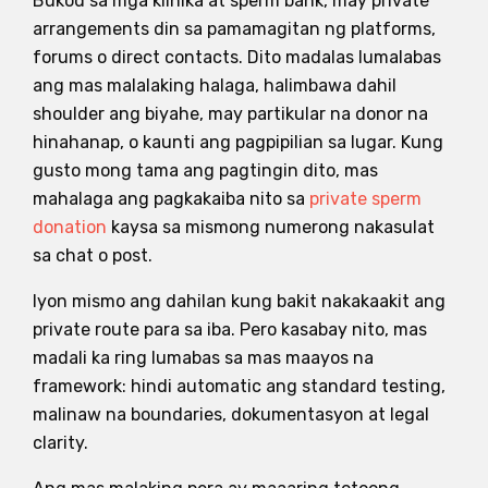
Bukod sa mga klinika at sperm bank, may private
arrangements din sa pamamagitan ng platforms,
forums o direct contacts. Dito madalas lumalabas
ang mas malalaking halaga, halimbawa dahil
shoulder ang biyahe, may partikular na donor na
hinahanap, o kaunti ang pagpipilian sa lugar. Kung
gusto mong tama ang pagtingin dito, mas
mahalaga ang pagkakaiba nito sa
private sperm
donation
kaysa sa mismong numerong nakasulat
sa chat o post.
Iyon mismo ang dahilan kung bakit nakakaakit ang
private route para sa iba. Pero kasabay nito, mas
madali ka ring lumabas sa mas maayos na
framework: hindi automatic ang standard testing,
malinaw na boundaries, dokumentasyon at legal
clarity.