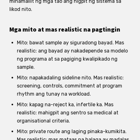
minamaliit ng mga tao ang higpit ng sistema sa
likod nito.
Mga mito at mas realistic na pagtingin
Mito: bawat sample ay siguradong bayad. Mas
realistic: ang bayad ay nakadepende sa modelo
ng programa at sa pagiging kwalipikado ng
sample.
Mito: napakadaling sideline nito. Mas realistic:
screening, controls, commitment at program
rhythm ang tunay na workload.
Mito: kapag na-reject ka, infertile ka. Mas
realistic: mahigpit ang sentro sa medical at
organisational criteria.
Mito: private route ang laging pinaka-kumikita.
Mas realistic: mas mataas na halaga ay madalas