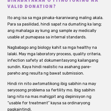
BINABAYARAN O ITINUTURING NA
VALID DONATION?
Ito ang isa sa mga pinaka-karaniwang maling akala.
Para sa pasilidad, hindi sapat na dumating ka lang;
ang mahalaga ay kung ang sample ay medically
usable at pumapasa sa internal standards.
Nagbabago ang biology kahit sa mga healthy na
lalaki. May mga laboratory process, quality criteria,
infection safety at dokumentasyong kailangang
sundin. Kaya hindi realistic na asahang pare-
pareho ang resulta ng bawat submission.
Hindi rin nito awtomatikong ibig sabihin na may
seryosong problema sa fertility mo. Ibig sabihin
lang nito na mas mahigpit ang depinisyon ng
“usable for treatment” kaysa sa ordinaryong
pagkaintindi.