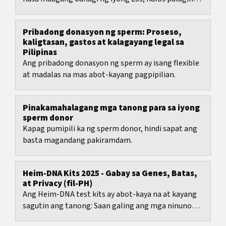
iisang tanong ang unang lumalabas: matanda na
ba...
Pribadong donasyon ng sperm: Proseso,
kaligtasan, gastos at kalagayang legal sa
Pilipinas
Ang pribadong donasyon ng sperm ay isang flexible
at madalas na mas abot-kayang pagpipilian.
Pinakamahalagang mga tanong para sa iyong
sperm donor
Kapag pumipili ka ng sperm donor, hindi sapat ang
basta magandang pakiramdam.
Heim-DNA Kits 2025 - Gabay sa Genes, Batas,
at Privacy (fil-PH)
Ang Heim-DNA test kits ay abot-kaya na at kayang
sagutin ang tanong: Saan galing ang mga ninuno
ko?