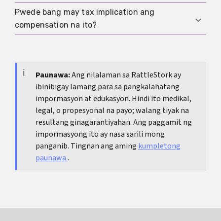
proseso ang consent, identity checks at record-
Pwede bang may tax implication ang
Posible sa ilang kaso, pero ang mas mataas na
keeping.
compensation na ito?
halaga ay madalas may kasamang pressure,
kakulangan sa linaw at mas malaking risk sa
Oo, posible iyon depende sa classification ng
testing, boundaries at dokumentasyon.
bayad at sa kabuuang tax situation mo. Ang
pinakaligtas ay magtago ng records at magpa-
Paunawa:
Ang nilalaman sa RattleStork ay
ibinibigay lamang para sa pangkalahatang
check kapag regular o malaki ang natatanggap
impormasyon at edukasyon. Hindi ito medikal,
mong halaga.
legal, o propesyonal na payo; walang tiyak na
resultang ginagarantiyahan. Ang paggamit ng
impormasyong ito ay nasa sarili mong
panganib. Tingnan ang aming
kumpletong
paunawa
.