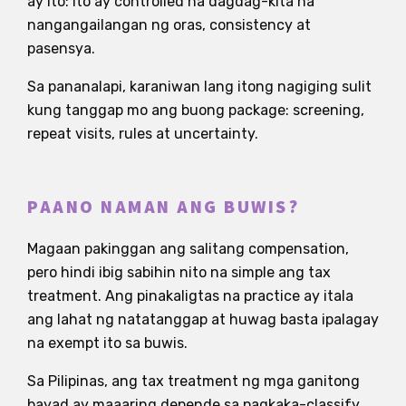
ay ito: ito ay controlled na dagdag-kita na
nangangailangan ng oras, consistency at
pasensya.
Sa pananalapi, karaniwan lang itong nagiging sulit
kung tanggap mo ang buong package: screening,
repeat visits, rules at uncertainty.
PAANO NAMAN ANG BUWIS?
Magaan pakinggan ang salitang compensation,
pero hindi ibig sabihin nito na simple ang tax
treatment. Ang pinakaligtas na practice ay itala
ang lahat ng natatanggap at huwag basta ipalagay
na exempt ito sa buwis.
Sa Pilipinas, ang tax treatment ng mga ganitong
bayad ay maaaring depende sa pagkaka-classify