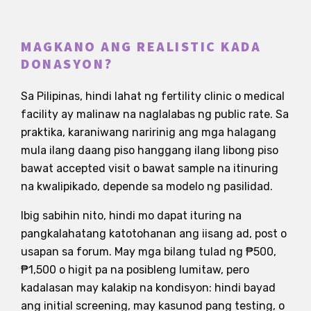
MAGKANO ANG REALISTIC KADA
DONASYON?
Sa Pilipinas, hindi lahat ng fertility clinic o medical
facility ay malinaw na naglalabas ng public rate. Sa
praktika, karaniwang naririnig ang mga halagang
mula ilang daang piso hanggang ilang libong piso
bawat accepted visit o bawat sample na itinuring
na kwalipikado, depende sa modelo ng pasilidad.
Ibig sabihin nito, hindi mo dapat ituring na
pangkalahatang katotohanan ang iisang ad, post o
usapan sa forum. May mga bilang tulad ng ₱500,
₱1,500 o higit pa na posibleng lumitaw, pero
kadalasan may kalakip na kondisyon: hindi bayad
ang initial screening, may kasunod pang testing, o