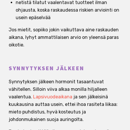
netistä tilatut vaalentavat tuotteet ilman
ohjausta, koska raskaudessa riskien arviointi on
usein epäselvää
Jos mietit, sopiiko jokin vaikuttava aine raskauden
aikana, lyhyt ammattilaisen arvio on yleensä paras
oikotie.
SYNNYTYKSEN JÄLKEEN
Synnytyksen jälkeen hormonit tasaantuvat
vähitellen. Silloin viiva alkaa monilla hiljalleen
vaalentua.
Lapsivuodeaikana
ja sen jälkeisinä
kuukausina auttaa usein, ettei ihoa rasiteta liikaa:
mieto puhdistus, hyvä kosteutus ja
johdonmukainen suoja auringolta.