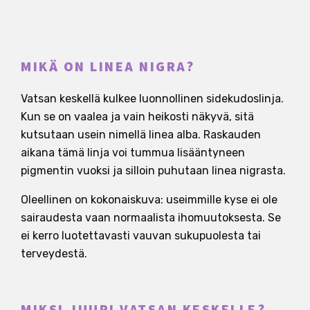
MIKÄ ON LINEA NIGRA?
Vatsan keskellä kulkee luonnollinen sidekudoslinja.
Kun se on vaalea ja vain heikosti näkyvä, sitä
kutsutaan usein nimellä linea alba. Raskauden
aikana tämä linja voi tummua lisääntyneen
pigmentin vuoksi ja silloin puhutaan linea nigrasta.
Oleellinen on kokonaiskuva: useimmille kyse ei ole
sairaudesta vaan normaalista ihomuutoksesta. Se
ei kerro luotettavasti vauvan sukupuolesta tai
terveydestä.
MIKSI JUURI VATSAN KESKELLE?