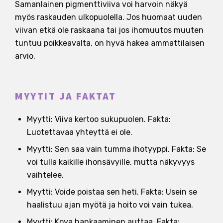
Samanlainen pigmenttiviiva voi harvoin näkyä
myös raskauden ulkopuolella. Jos huomaat uuden
viivan etkä ole raskaana tai jos ihomuutos muuten
tuntuu poikkeavalta, on hyvä hakea ammattilaisen
arvio.
MYYTIT JA FAKTAT
Myytti: Viiva kertoo sukupuolen. Fakta:
Luotettavaa yhteyttä ei ole.
Myytti: Sen saa vain tumma ihotyyppi. Fakta: Se
voi tulla kaikille ihonsävyille, mutta näkyvyys
vaihtelee.
Myytti: Voide poistaa sen heti. Fakta: Usein se
haalistuu ajan myötä ja hoito voi vain tukea.
Myytti: Kova hankaaminen auttaa. Fakta: