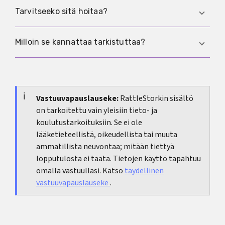
Joillakin vastasyntyneillä näkyy tilapäisesti hieno
Tarvitseeko sitä hoitaa?
keskiviiva, joka yleensä häviää itsestään.
Yleensä ei. Jos viiva häiritsee sinua selvästi vielä
Milloin se kannattaa tarkistuttaa?
imetyksen jälkeen, ihotautilääkärin arvio voi
auttaa hahmottamaan vaihtoehdot.
Jos iho kutisee voimakkaasti tai on kipeä, jos
ilmestyy kyhmyjä, jos muutos etenee
poikkeuksellisen nopeasti tai jos olet huolissasi,
Vastuuvapauslauseke:
RattleStorkin sisältö
on tarkoitettu vain yleisiin tieto- ja
hakeudu arvioon.
koulutustarkoituksiin. Se ei ole
lääketieteellistä, oikeudellista tai muuta
ammatillista neuvontaa; mitään tiettyä
lopputulosta ei taata. Tietojen käyttö tapahtuu
omalla vastuullasi. Katso
täydellinen
vastuuvapauslauseke
.