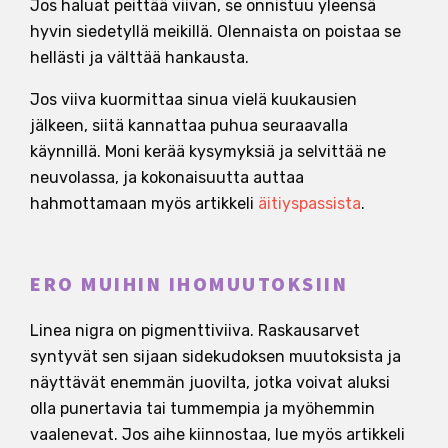
Jos haluat peittää viivan, se onnistuu yleensä
hyvin siedetyllä meikillä. Olennaista on poistaa se
hellästi ja välttää hankausta.
Jos viiva kuormittaa sinua vielä kuukausien
jälkeen, siitä kannattaa puhua seuraavalla
käynnillä. Moni kerää kysymyksiä ja selvittää ne
neuvolassa, ja kokonaisuutta auttaa
hahmottamaan myös artikkeli
äitiyspassista
.
ERO MUIHIN IHOMUUTOKSIIN
Linea nigra on pigmenttiviiva. Raskausarvet
syntyvät sen sijaan sidekudoksen muutoksista ja
näyttävät enemmän juovilta, jotka voivat aluksi
olla punertavia tai tummempia ja myöhemmin
vaalenevat. Jos aihe kiinnostaa, lue myös artikkeli