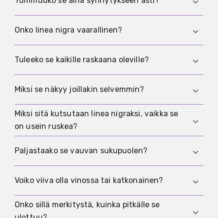
Tummuuko se aina synnytykseen asti?
Ajankohta vaihtelee ja voi olla myös aiemmin tai
myöhemmin.
Usein se korostuu ajan myötä, mutta
Onko linea nigra vaarallinen?
yksilöllisesti. Joillakin muutos on vähäinen ja
toisilla selkeämpi.
Yleensä ei. Tavallisesti kyse on harmittomasta,
Tuleeko se kaikille raskaana oleville?
hormoneihin liittyvästä pigmentin
lisääntymisestä.
Ei. Joillakin viivaa ei näy lainkaan. Näkyvyyteen
Miksi se näkyy joillakin selvemmin?
vaikuttavat muun muassa perintötekijät,
ihotyyppi ja aurinko.
Miksi sitä kutsutaan linea nigraksi, vaikka se
Siihen vaikuttavat muun muassa perinnöllinen
on usein ruskea?
taipumus, ihotyyppi, hormonit, ihon ärsytys ja
auringonvalo.
Nimi on vakiintunut lääketieteessä. Käytännössä
Paljastaako se vauvan sukupuolen?
väri voi vaihdella hyvin hennosta selvästi
tummempaan.
Ei. Luotettavaa yhteyttä ei ole.
Voiko viiva olla vinossa tai katkonainen?
Onko sillä merkitystä, kuinka pitkälle se
Kyllä. Muoto on yksilöllinen eikä sen tarvitse olla
ulottuu?