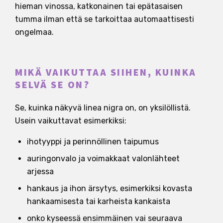
hieman vinossa, katkonainen tai epätasaisen
tumma ilman että se tarkoittaa automaattisesti
ongelmaa.
MIKÄ VAIKUTTAA SIIHEN, KUINKA
SELVÄ SE ON?
Se, kuinka näkyvä linea nigra on, on yksilöllistä.
Usein vaikuttavat esimerkiksi:
ihotyyppi ja perinnöllinen taipumus
auringonvalo ja voimakkaat valonlähteet
arjessa
hankaus ja ihon ärsytys, esimerkiksi kovasta
hankaamisesta tai karheista kankaista
onko kyseessä ensimmäinen vai seuraava