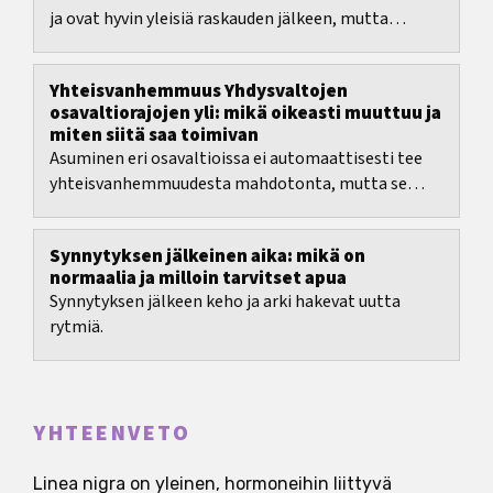
ja ovat hyvin yleisiä raskauden jälkeen, mutta
monelle ne ovat silti herkkä aihe.
Yhteisvanhemmuus Yhdysvaltojen
osavaltiorajojen yli: mikä oikeasti muuttuu ja
miten siitä saa toimivan
Asuminen eri osavaltioissa ei automaattisesti tee
yhteisvanhemmuudesta mahdotonta, mutta se
nostaa panoksia selvästi. Oikeudellinen
vanhemmuus,...
Synnytyksen jälkeinen aika: mikä on
normaalia ja milloin tarvitset apua
Synnytyksen jälkeen keho ja arki hakevat uutta
rytmiä.
YHTEENVETO
Linea nigra on yleinen, hormoneihin liittyvä