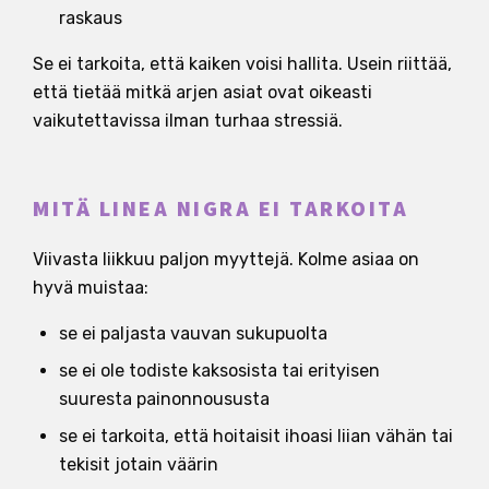
raskaus
Se ei tarkoita, että kaiken voisi hallita. Usein riittää,
että tietää mitkä arjen asiat ovat oikeasti
vaikutettavissa ilman turhaa stressiä.
MITÄ LINEA NIGRA EI TARKOITA
Viivasta liikkuu paljon myyttejä. Kolme asiaa on
hyvä muistaa:
se ei paljasta vauvan sukupuolta
se ei ole todiste kaksosista tai erityisen
suuresta painonnoususta
se ei tarkoita, että hoitaisit ihoasi liian vähän tai
tekisit jotain väärin