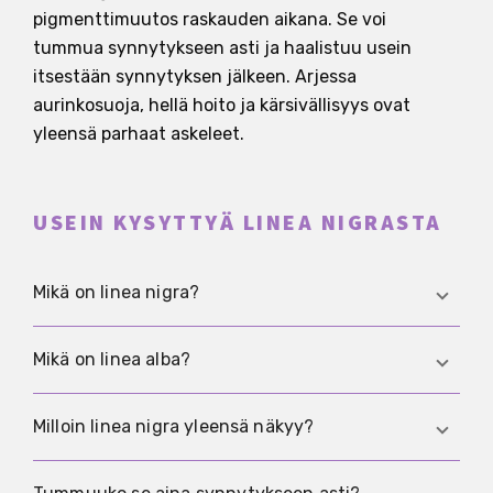
pigmenttimuutos raskauden aikana. Se voi
tummua synnytykseen asti ja haalistuu usein
itsestään synnytyksen jälkeen. Arjessa
aurinkosuoja, hellä hoito ja kärsivällisyys ovat
yleensä parhaat askeleet.
USEIN KYSYTTYÄ LINEA NIGRASTA
Mikä on linea nigra?
Se on vatsan keskellä kulkeva tummempi
Mikä on linea alba?
pystysuora pigmenttiviiva, joka näkyy raskauden
aikana usein selvemmin.
Sillä tarkoitetaan vaaleampaa keskiviivaa
Milloin linea nigra yleensä näkyy?
vatsassa. Kun se raskauden aikana tummuu
selvästi, puhutaan linea nigrasta.
Moni huomaa sen toisella kolmanneksella.