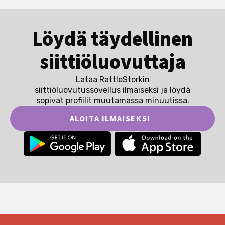
Löydä täydellinen
siittiöluovuttaja
Lataa RattleStorkin
siittiöluovutussovellus ilmaiseksi ja löydä
sopivat profiilit muutamassa minuutissa.
ALOITA ILMAISEKSI