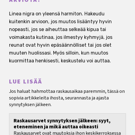
Linea nigra on yleensä harmiton. Hakeudu
kuitenkin arvioon, jos muutos lisääntyy hyvin
nopeasti, jos se aiheuttaa selkeää kipua tai
voimakasta kutinaa, jos ilmestyy kyhmyjä, jos
reunat ovat hyvin epäsäännölliset tai jos olet
muuten huolissasi. Myös silloin, kun muutos
kuormittaa henkisesti, keskustelu voi auttaa.
LUE LISÄÄ
Jos haluat hahmottaa raskausaikaa paremmin, tässä on
sopivia artikkeleita ihosta, seurannasta ja ajasta
synnytyksen jälkeen.
Raskausarvet synnytyksen jälkeen: syyt,
eteneminen ja mikä auttaa oikeasti
Raskausarvet ovat muutoksia ihon keskikerroksessa