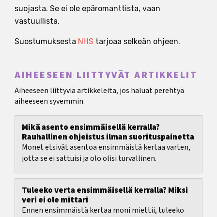
suojasta. Se ei ole epäromanttista, vaan
vastuullista.
Suostumuksesta
NHS
tarjoaa selkeän ohjeen.
AIHEESEEN LIITTYVÄT ARTIKKELIT
Aiheeseen liittyviä artikkeleita, jos haluat perehtyä
aiheeseen syvemmin.
Mikä asento ensimmäisellä kerralla?
Rauhallinen ohjeistus ilman suorituspainetta
Monet etsivät asentoa ensimmäistä kertaa varten,
jotta se ei sattuisi ja olo olisi turvallinen.
Tuleeko verta ensimmäisellä kerralla? Miksi
veri ei ole mittari
Ennen ensimmäistä kertaa moni miettii, tuleeko