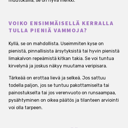
muutoksilla, se on hyvä merkki.
VOIKO ENSIMMÄISELLÄ KERRALLA
TULLA PIENIÄ VAMMOJA?
Kyllä, se on mahdollista. Useimmiten kyse on
pienistä, pinnallisista ärsytyksistä tai hyvin pienistä
limakalvon repeämistä kitkan takia. Se voi tuntua
kirvelynä ja joskus näkyy muutama veripisara.
Tärkeää on erottaa lievä ja selkeä. Jos sattuu
todella paljon, jos se tuntuu pakottamiselta tai
painostukselta tai jos verenvuoto on runsaampaa,
pysähtyminen on oikea päätös ja tilanteen arviointi
voi olla tarpeen.