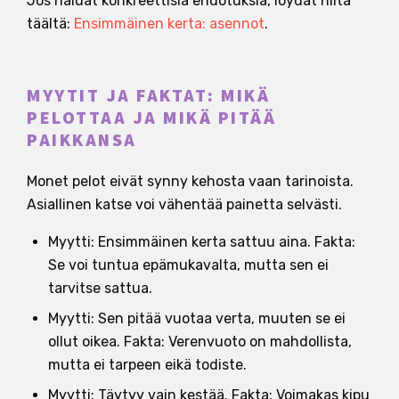
Jos haluat konkreettisia ehdotuksia, löydät niitä
täältä:
Ensimmäinen kerta: asennot
.
MYYTIT JA FAKTAT: MIKÄ
PELOTTAA JA MIKÄ PITÄÄ
PAIKKANSA
Monet pelot eivät synny kehosta vaan tarinoista.
Asiallinen katse voi vähentää painetta selvästi.
Myytti: Ensimmäinen kerta sattuu aina. Fakta:
Se voi tuntua epämukavalta, mutta sen ei
tarvitse sattua.
Myytti: Sen pitää vuotaa verta, muuten se ei
ollut oikea. Fakta: Verenvuoto on mahdollista,
mutta ei tarpeen eikä todiste.
Myytti: Täytyy vain kestää. Fakta: Voimakas kipu