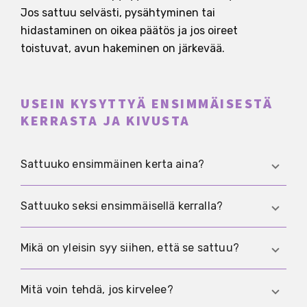
Jos sattuu selvästi, pysähtyminen tai
hidastaminen on oikea päätös ja jos oireet
toistuvat, avun hakeminen on järkevää.
USEIN KYSYTTYÄ ENSIMMÄISESTÄ
KERRASTA JA KIVUSTA
Sattuuko ensimmäinen kerta aina?
Ei. Jotkut eivät tunne juuri mitään, toiset
Sattuuko seksi ensimmäisellä kerralla?
tuntevat vetoa tai painetta. Voimakasta kipua ei
pidä hyväksyä normaalina.
Se voi sattua, mutta sen ei tarvitse. Jos keho on
Mikä on yleisin syy siihen, että se sattuu?
jännittynyt, jos on liian kuivaa tai jos mennään
liian nopeasti, kipu on todennäköisempää.
Yleisiä syitä ovat jännitys, liian nopea tahti ja
Mitä voin tehdä, jos kirvelee?
liiallinen kitka kuivuuden tai liian vähäisten