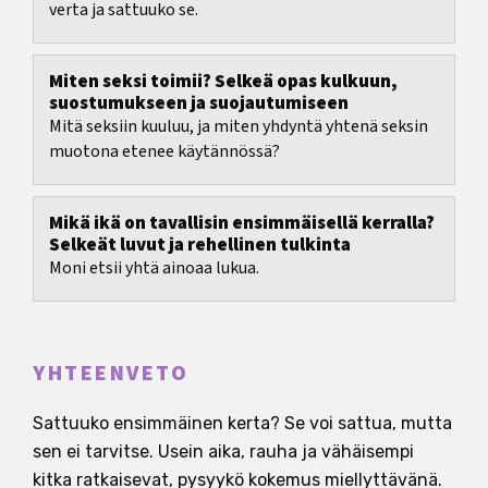
verta ja sattuuko se.
Miten seksi toimii? Selkeä opas kulkuun,
suostumukseen ja suojautumiseen
Mitä seksiin kuuluu, ja miten yhdyntä yhtenä seksin
muotona etenee käytännössä?
Mikä ikä on tavallisin ensimmäisellä kerralla?
Selkeät luvut ja rehellinen tulkinta
Moni etsii yhtä ainoaa lukua.
YHTEENVETO
Sattuuko ensimmäinen kerta? Se voi sattua, mutta
sen ei tarvitse. Usein aika, rauha ja vähäisempi
kitka ratkaisevat, pysyykö kokemus miellyttävänä.