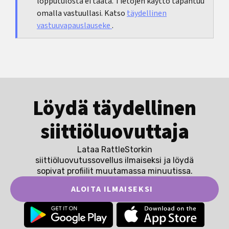
lopputulosta ei taata. Tietojen käyttö tapahtuu
omalla vastuullasi. Katso
täydellinen
vastuuvapauslauseke
.
Löydä täydellinen
siittiöluovuttaja
Lataa RattleStorkin
siittiöluovutussovellus ilmaiseksi ja löydä
sopivat profiilit muutamassa minuutissa.
ALOITA ILMAISEKSI