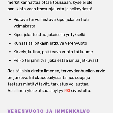
merkit kannattaa ottaa tosissaan. Kyse ei ole
paniikista vaan itsesuojelusta ja selkeydestä.
Pistävä tai voimistuva kipu, joka on heti
voimakasta
Kipu, joka toistuu jokaisella yrityksellä
Runsas tai pitkään jatkuva verenvuoto
Kirvely, kutina, poikkeava vuoto tai kuume
Pelko tai jännitys, joka estää sinua jatkuvasti
Jos tällaisia oireita ilmenee, terveydenhuollon arvio
on järkevä. Infektioepäilyssä tai jos suoja ja
testaus mietityttävät, tarkistus voi auttaa.
Asiallinen yleiskatsaus löytyy
RKI
sivustolta.
VERENVUOTO JA IMMENKALVO