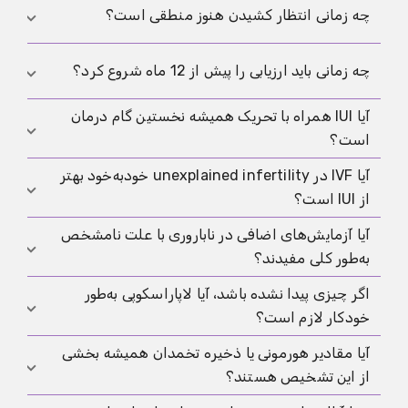
نمی‌دهد، اما یک علت منفرد واضح با علائم تیپیک دیده
معمولاً ارزیابی تخمک‌گذاری و سیکل، بررسی لوله‌ها،
چه زمانی انتظار کشیدن هنوز منطقی است؟
نمی‌شود.
ارزیابی رحم، و
آنالیز مایع منی
به عنوان بررسی پایه عامل
مردانه باید انجام شده باشند.
بیشتر زمانی که پیش‌آگهی کلی خوب به نظر می‌رسد و فشار
چه زمانی باید ارزیابی را پیش از 12 ماه شروع کرد؟
زمانی زیاد نیست. سن، مدت تلاش و عوامل خطر اضافی
تعیین‌کننده‌اند.
آیا IUI همراه با تحریک همیشه نخستین گام درمان
اغلب زودتر، اگر عوامل خطر شناخته‌شده وجود داشته
است؟
باشد یا سن فرد دارای تخمک عامل زمان را مهم‌تر کرده
باشد. ASRM معمولاً در نبود علائم هشدار دیگر ارزیابی را
آیا IVF در unexplained infertility خودبه‌خود بهتر
اغلب بله، اما نه همیشه. برای بعضی زوج‌ها منطقی است
پس از 12 ماه، در زنان 35 سال و بالاتر اغلب پس از 6 ماه،
از IUI است؟
و برای بعضی دیگر، عامل زمان یا وضعیت کلی حرکت
و در زنان بالای 40 سال معمولاً بدون انتظار طولانی توصیه
سریع‌تر به سمت IVF را توجیه می‌کند.
آیا آزمایش‌های اضافی در ناباروری با علت نامشخص
می‌کند.
نه به‌صورت خودکار. IVF معمولاً شانس هر سیکل را بیشتر
به‌طور کلی مفیدند؟
افزایش می‌دهد، اما پرهزینه‌تر و سنگین‌تر هم هست. اینکه
کدام راه منطقی‌تر است، به وضعیت شروع شما بستگی
اگر چیزی پیدا نشده باشد، آیا لاپاراسکوپی به‌طور
نه لزوماً. بسیاری از آزمایش‌های اضافی برای استفاده
دارد.
خودکار لازم است؟
روتین اثبات نشده‌اند. فقط زمانی مفید هستند که یک
تصمیم درمانی مشخص را تغییر دهند.
آیا مقادیر هورمونی یا ذخیره تخمدان همیشه بخشی
نه. لاپاراسکوپی در برخی شرایط ممکن است مفید باشد،
از این تشخیص هستند؟
اما برای هر زوجی با unexplained infertility گام روتین