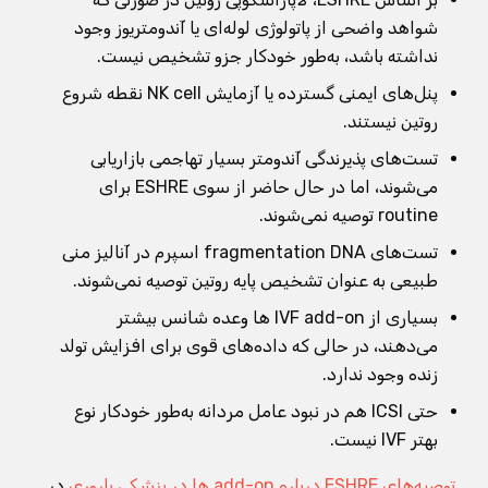
شواهد واضحی از پاتولوژی لوله‌ای یا آندومتریوز وجود
نداشته باشد، به‌طور خودکار جزو تشخیص نیست.
پنل‌های ایمنی گسترده یا آزمایش NK cell نقطه شروع
روتین نیستند.
تست‌های پذیرندگی آندومتر بسیار تهاجمی بازاریابی
می‌شوند، اما در حال حاضر از سوی ESHRE برای
routine توصیه نمی‌شوند.
تست‌های fragmentation DNA اسپرم در آنالیز منی
طبیعی به عنوان تشخیص پایه روتین توصیه نمی‌شوند.
بسیاری از IVF add-on ها وعده شانس بیشتر
می‌دهند، در حالی که داده‌های قوی برای افزایش تولد
زنده وجود ندارد.
حتی ICSI هم در نبود عامل مردانه به‌طور خودکار نوع
بهتر IVF نیست.
توصیه‌های ESHRE درباره add-on ها در پزشکی باروری
در