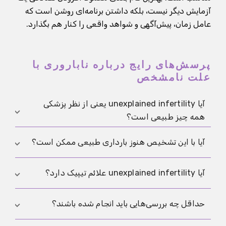
آزمایش دیگر نیست، بلکه داشتن برنامه‌ای روشن است که
عامل زمان، پیش‌آگهی و شواهد واقعی را کنار هم بگذارد.
پرسش‌های رایج درباره ناباروری با
علت نامشخص
آیا unexplained infertility یعنی از نظر پزشکی
همه چیز طبیعی است؟
نه دقیقاً. این فقط یعنی ارزیابی استاندارد علت روشنی
آیا با این تشخیص هنوز بارداری طبیعی ممکن است؟
پیدا نکرده است. عوامل کوچک یا دشوار برای اندازه‌گیری
هنوز می‌توانند نقش داشته باشند.
بله. این تشخیص به معنی صفر بودن شانس نیست، بلکه
آیا unexplained infertility علائم تیپیک دارد؟
بیشتر به معنی کمتر بودن یا سخت‌تر قابل پیش‌بینی بودن
شانس در هر سیکل است. به همین دلیل timing خوب در
نه، نه به این معنا که یک الگوی علائمی مشخص و مستقل
حداقل چه بررسی‌هایی باید انجام شده باشند؟
اطراف
روزهای بارور
همچنان مهم است.
داشته باشد. مشکل دقیقاً این است که بارداری رخ