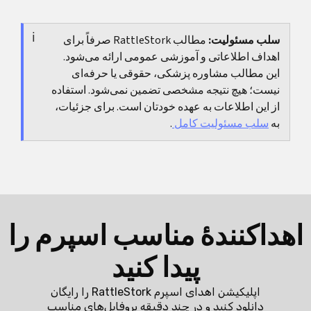
بله. یافته‌ها ممکن است با گذر زمان دقیق‌تر شوند، علائم
است، نظر دوم معمولاً مفید است.
جدید ظاهر شوند، یا عوامل مرزی واضح‌تر شوند. به همین
سلب مسئولیت:
مطالب RattleStork صرفاً برای
دلیل این تشخیص بیشتر یک اصطلاح کاری است تا یک
اهداف اطلاعاتی و آموزشی عمومی ارائه می‌شود.
برچسب نهایی.
این مطالب مشاوره پزشکی، حقوقی یا حرفه‌ای
نیست؛ هیچ نتیجه مشخصی تضمین نمی‌شود. استفاده
از این اطلاعات به عهده خودتان است. برای جزئیات،
به
سلب مسئولیت کامل
.
اهداکنندهٔ مناسب اسپرم را
پیدا کنید
اپلیکیشن اهدای اسپرم RattleStork را رایگان
دانلود کنید و در چند دقیقه پروفایل‌های مناسب