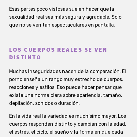
Esas partes poco vistosas suelen hacer que la
sexualidad real sea más segura y agradable. Solo
que no se ven tan espectaculares en pantalla.
LOS CUERPOS REALES SE VEN
DISTINTO
Muchas inseguridades nacen de la comparación. El
porno enseña un rango muy estrecho de cuerpos,
reacciones y estilos. Eso puede hacer pensar que
existe una norma clara sobre apariencia, tamaño,
depilación, sonidos o duración.
En la vida real la variedad es muchísimo mayor. Los
cuerpos responden distinto y cambian con la edad,
el estrés, el ciclo, el sueño y la forma en que cada