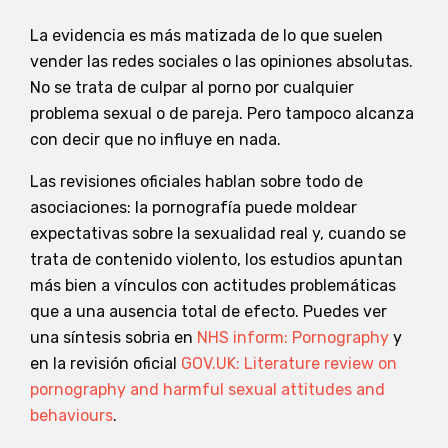
La evidencia es más matizada de lo que suelen
vender las redes sociales o las opiniones absolutas.
No se trata de culpar al porno por cualquier
problema sexual o de pareja. Pero tampoco alcanza
con decir que no influye en nada.
Las revisiones oficiales hablan sobre todo de
asociaciones: la pornografía puede moldear
expectativas sobre la sexualidad real y, cuando se
trata de contenido violento, los estudios apuntan
más bien a vínculos con actitudes problemáticas
que a una ausencia total de efecto. Puedes ver
una síntesis sobria en
NHS inform: Pornography
y
en la revisión oficial
GOV.UK: Literature review on
pornography and harmful sexual attitudes and
behaviours
.