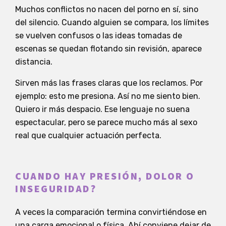
Muchos conflictos no nacen del porno en sí, sino
del silencio. Cuando alguien se compara, los límites
se vuelven confusos o las ideas tomadas de
escenas se quedan flotando sin revisión, aparece
distancia.
Sirven más las frases claras que los reclamos. Por
ejemplo: esto me presiona. Así no me siento bien.
Quiero ir más despacio. Ese lenguaje no suena
espectacular, pero se parece mucho más al sexo
real que cualquier actuación perfecta.
CUANDO HAY PRESIÓN, DOLOR O
INSEGURIDAD?
A veces la comparación termina convirtiéndose en
una carga emocional o física. Ahí conviene dejar de