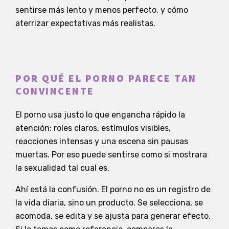
sentirse más lento y menos perfecto, y cómo
aterrizar expectativas más realistas.
POR QUÉ EL PORNO PARECE TAN
CONVINCENTE
El porno usa justo lo que engancha rápido la
atención: roles claros, estímulos visibles,
reacciones intensas y una escena sin pausas
muertas. Por eso puede sentirse como si mostrara
la sexualidad tal cual es.
Ahí está la confusión. El porno no es un registro de
la vida diaria, sino un producto. Se selecciona, se
acomoda, se edita y se ajusta para generar efecto.