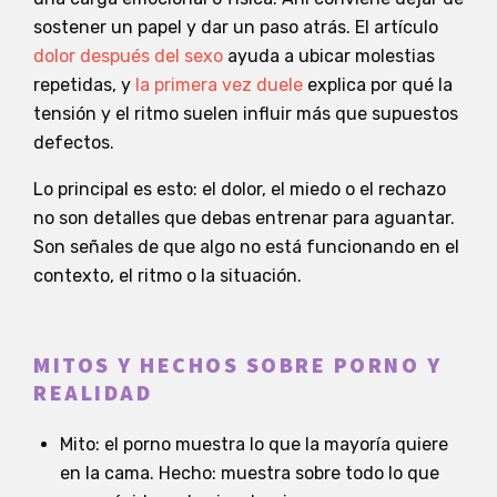
sostener un papel y dar un paso atrás. El artículo
dolor después del sexo
ayuda a ubicar molestias
repetidas, y
la primera vez duele
explica por qué la
tensión y el ritmo suelen influir más que supuestos
defectos.
Lo principal es esto: el dolor, el miedo o el rechazo
no son detalles que debas entrenar para aguantar.
Son señales de que algo no está funcionando en el
contexto, el ritmo o la situación.
MITOS Y HECHOS SOBRE PORNO Y
REALIDAD
Mito: el porno muestra lo que la mayoría quiere
en la cama. Hecho: muestra sobre todo lo que