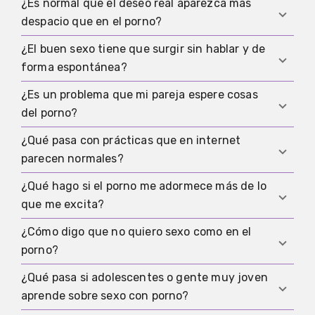
vergüenza constante, presión o expectativas
¿Es normal que el deseo real aparezca más
Sí, sobre todo si el porno se volvió la imagen
irreales sobre tu cuerpo y sobre los encuentros
despacio que en el porno?
principal de la sexualidad. En ese caso las ideas
reales.
sobre cuerpos, deseo, ritmo o roles pueden
¿El buen sexo tiene que surgir sin hablar y de
Sí. El deseo real depende mucho del ánimo, la
volverse demasiado estrechas.
forma espontánea?
seguridad, la relación, el estrés y el momento.
Que la excitación tarde, cambie o se note menos
¿Es un problema que mi pareja espere cosas
No. Muchos encuentros agradables funcionan
es bastante común.
del porno?
precisamente porque la gente pregunta, ajusta el
ritmo, se ríe, hace pausas o renegocia cosas. La
¿Qué pasa con prácticas que en internet
Se vuelve un problema cuando la expectativa se
comunicación no estorba: suele marcar la
parecen normales?
convierte en presión. Si te sientes observado,
diferencia.
empujado o poco tomado en cuenta, hace falta
¿Qué hago si el porno me adormece más de lo
La visibilidad en línea no vuelve algo seguro ni
hablar claro sobre límites, deseos y lo que sí se
que me excita?
normal por sí sola. En prácticas bruscas o
siente bien en la realidad.
riesgosas hace falta consentimiento claro,
¿Cómo digo que no quiero sexo como en el
Conviene revisar el patrón: ¿lo ves por hábito,
información sobre riesgos y libertad total para
porno?
aburrimiento o estrés? Si cada vez necesitas más
parar.
estímulo y la cercanía real te interesa menos,
¿Qué pasa si adolescentes o gente muy joven
Lo mejor es hablar claro y concreto. No desde una
puede ayudarte tomar distancia, poner límites y
aprende sobre sexo con porno?
moral abstracta, sino desde el efecto: esto me
buscar apoyo si hace falta.