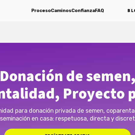
BL
Proceso
Caminos
Confianza
FAQ
Donación de semen
talidad, Proyecto 
idad para donación privada de semen, coparental
nseminación en casa: respetuosa, directa y discret