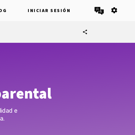
settings
OG
INICIAR SESIÓN
share
,
parental
idad e
a.