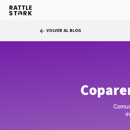
VOLVER AL BLOG
arrow_back
Coparen
Comun
i