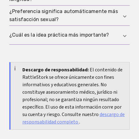
limpieza. La cultura, los medios, la vergüenza y el
reclutamiento moldean las respuestas de las
¿Preferencia significa automáticamente más
Si los estudios muestran alguna diferencia, la
encuestas de maneras difíciles de separar entre
satisfacción sexual?
circunferencia suele recibir más atención. Pero
sí.
eso no crea una regla rígida para cada persona o
No. Un tamaño deseado declarado no es lo mismo
¿Cuál es la idea práctica más importante?
cada situación sexual.
que la satisfacción real en una relación o
durante el sexo.
La investigación no respalda el miedo a un
tamaño objetivo exacto. Lo que realmente
importa es el ajuste, la comunicación, la
Descargo de responsabilidad:
El contenido de
RattleStork se ofrece únicamente con fines
excitación, la comodidad y el contexto concreto
informativos y educativos generales. No
de la relación.
constituye asesoramiento médico, jurídico ni
profesional; no se garantiza ningún resultado
específico. El uso de esta información corre por
su cuenta y riesgo. Consulte nuestro
descargo de
responsabilidad completo
.