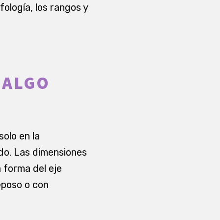
ología, los rangos y
 ALGO
olo en la
do. Las dimensiones
a forma del eje
reposo o con