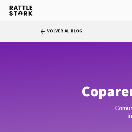
VOLVER AL BLOG
arrow_back
Coparen
Comun
i