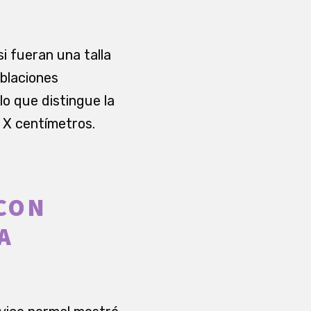
i fueran una talla
oblaciones
lo que distingue la
 X centímetros.
 CON
A