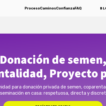
BL
Proceso
Caminos
Confianza
FAQ
Donación de semen
talidad, Proyecto 
idad para donación privada de semen, coparental
nseminación en casa: respetuosa, directa y discret