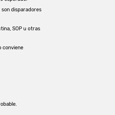
ia son disparadores
ctina, SOP u otras
o conviene
robable.