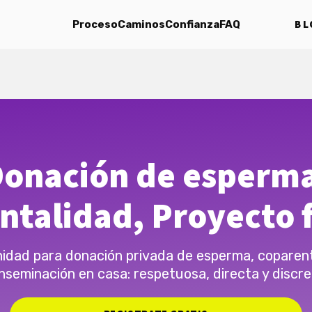
BL
Proceso
Caminos
Confianza
FAQ
onación de esperm
ntalidad, Proyecto f
dad para donación privada de esperma, coparen
inseminación en casa: respetuosa, directa y discre