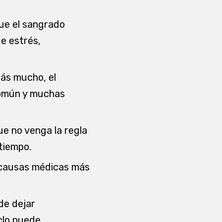
ue el sangrado
e estrés,
nás mucho, el
común y muchas
ue no venga la regla
tiempo.
s causas médicas más
de dejar
clo puede