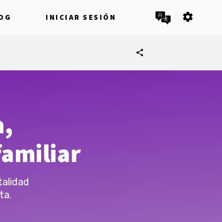
settings
OG
INICIAR SESIÓN
share
a,
amiliar
talidad
ta.