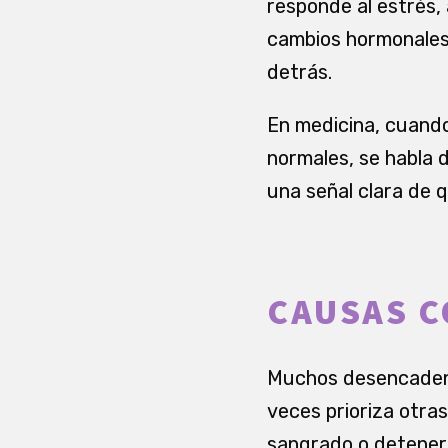
responde al estrés, 
cambios hormonales.
detrás.
En medicina, cuand
normales, se habla d
una señal clara de 
CAUSAS C
Muchos desencadenan
veces prioriza otra
sangrado o detener