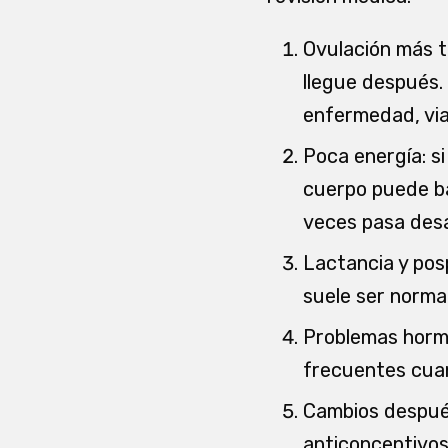
Ovulación más t
llegue después.
enfermedad, via
Poca energía: s
cuerpo puede ba
veces pasa desa
Lactancia y posp
suele ser norma
Problemas hormo
frecuentes cuan
Cambios después
anticonceptivos