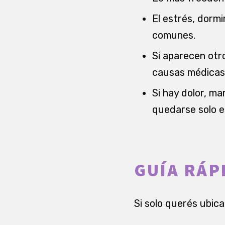
El estrés, dormi
comunes.
Si aparecen otro
causas médicas
Si hay dolor, m
quedarse solo 
GUÍA RÁP
Si solo querés ubica