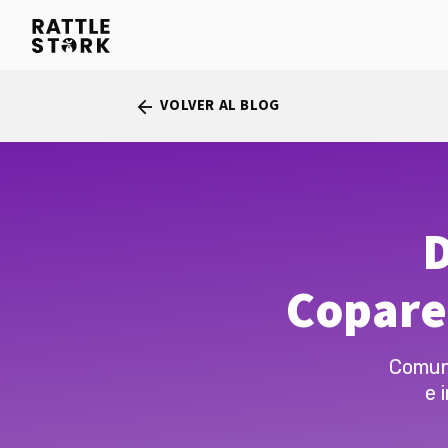
VOLVER AL BLOG
arrow_back
D
Copare
Comuni
e 