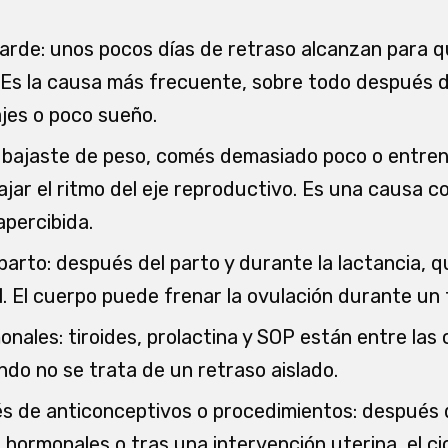
arde: unos pocos días de retraso alcanzan para q
 Es la causa más frecuente, sobre todo después d
jes o poco sueño.
i bajaste de peso, comés demasiado poco o entre
jar el ritmo del eje reproductivo. Es una causa 
percibida.
arto: después del parto y durante la lactancia, q
l. El cuerpo puede frenar la ovulación durante un 
nales: tiroides, prolactina y SOP están entre la
do no se trata de un retraso aislado.
 de anticonceptivos o procedimientos: después 
 hormonales o tras una intervención uterina, el ci