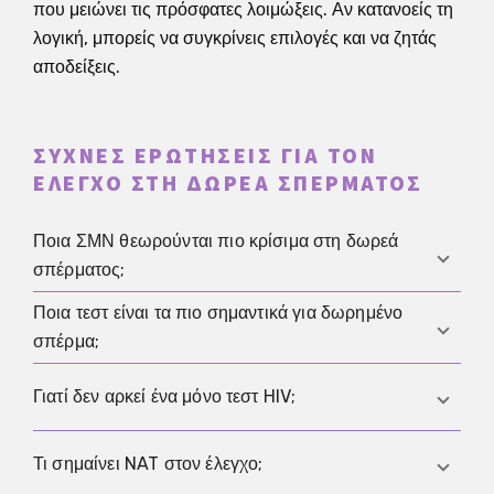
που μειώνει τις πρόσφατες λοιμώξεις. Αν κατανοείς τη
λογική, μπορείς να συγκρίνεις επιλογές και να ζητάς
αποδείξεις.
ΣΥΧΝΈΣ ΕΡΩΤΉΣΕΙΣ ΓΙΑ ΤΟΝ
ΈΛΕΓΧΟ ΣΤΗ ΔΩΡΕΆ ΣΠΈΡΜΑΤΟΣ
Ποια ΣΜΝ θεωρούνται πιο κρίσιμα στη δωρεά
σπέρματος;
Ποια τεστ είναι τα πιο σημαντικά για δωρημένο
Προτεραιότητα έχουν λοιμώξεις με σοβαρές
σπέρμα;
συνέπειες και συχνά χωρίς συμπτώματα στην αρχή,
όπως HIV, σύφιλη, βακτηριακές λοιμώξεις όπως
Συνήθως περιλαμβάνονται HIV, ηπατίτιδα B,
Γιατί δεν αρκεί ένα μόνο τεστ HIV;
χλαμύδια, καθώς και ηπατίτιδα B και C.
ηπατίτιδα C, σύφιλη και χλαμύδια, ενώ ανάλογα με το
πρόγραμμα μπορεί να προστεθούν γονόρροια ή
Επειδή το τεστ είναι στιγμιότυπο και μια πολύ
Τι σημαίνει NAT στον έλεγχο;
CMV.
πρόσφατη λοίμωξη μπορεί να μην ανιχνευθεί·