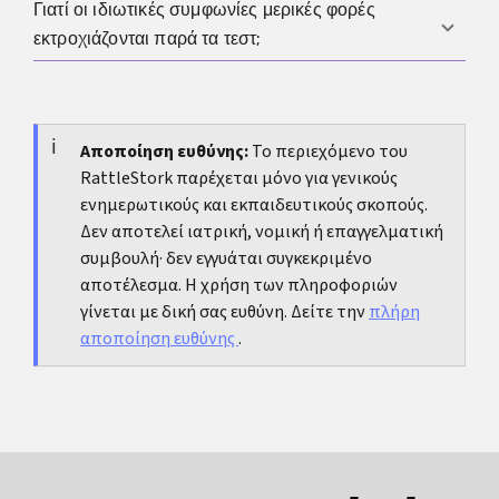
οποιαδήποτε χρήση.
Γιατί οι ιδιωτικές συμφωνίες μερικές φορές
Ρώτα για το βασικό πάνελ, τον χρονισμό, τη λογική
εκτροχιάζονται παρά τα τεστ;
αποδέσμευσης, την τεκμηρίωση και τον χειρισμό
ρίσκου ή οριακών αποτελεσμάτων.
Επειδή το κενό είναι συχνά μεταξύ τεστ: ασαφείς
κανόνες, πίεση, έλλειψη επανάληψης και αδύναμη
τεκμηρίωση δημιουργούν ψευδή ασφάλεια και
Αποποίηση ευθύνης:
Το περιεχόμενο του
RattleStork παρέχεται μόνο για γενικούς
συγκρούσεις.
ενημερωτικούς και εκπαιδευτικούς σκοπούς.
Δεν αποτελεί ιατρική, νομική ή επαγγελματική
συμβουλή· δεν εγγυάται συγκεκριμένο
αποτέλεσμα. Η χρήση των πληροφοριών
γίνεται με δική σας ευθύνη. Δείτε την
πλήρη
αποποίηση ευθύνης
.