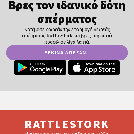
Βρες τον ιδανικό δότη
σπέρματος
Κατέβασε δωρεάν την εφαρμογή δωρεάς
σπέρματος RattleStork και βρες ταιριαστά
προφίλ σε λίγα λεπτά.
ΞΕΚΊΝΑ ΔΩΡΕΆΝ
RATTLESTORK