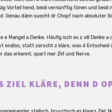
äg Vorteil hend, beidi vernünftig tönen und beidi 
ind. Genau dänn suecht dr Chopf nach absoluter Si
e e Mangel a Denke. Häufig isch es z vill Denke a 
nkt endlos, statt zerscht z kläre, was d Entschei
r das erkennt, spart mer Ziit und Nerve.
S ZIEL KLÄRE, DENN D O
geneinander stellsch, bruuchsch es klaars Ziel. Nö