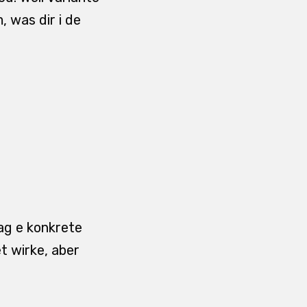
 was dir i de
ag e konkrete
t wirke, aber