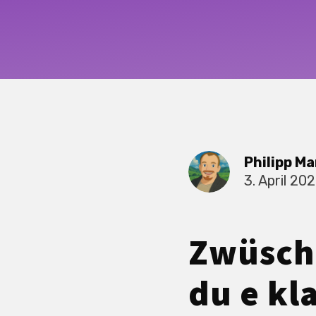
Philipp Ma
3. April 20
Zwüsche
du e kl