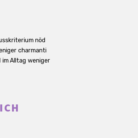
usskriterium nöd
weniger charmanti
d im Alltag weniger
LICH