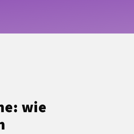
ne: wie
h