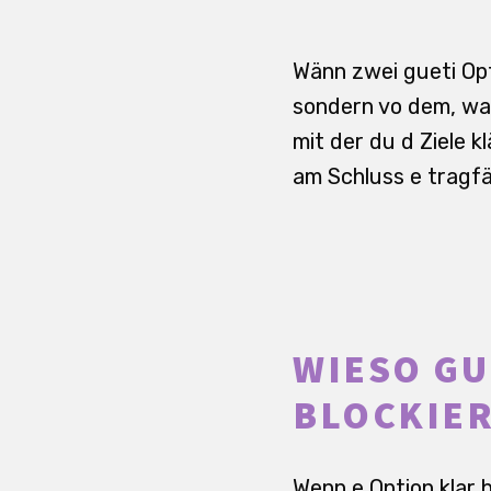
Wänn zwei gueti Opt
sondern vo dem, was 
mit der du d Ziele 
am Schluss e tragfä
WIESO GU
BLOCKIER
Wenn e Option klar 