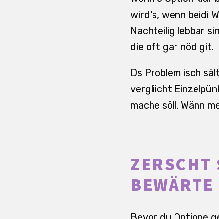
wird's, wenn beidi W
Nachteilig lebbar s
die oft gar nöd git.
Ds Problem isch sält
vergliicht Einzelpü
mache söll. Wänn me
ZERSCHT 
BEWÄRTE
Bevor du Optione ge