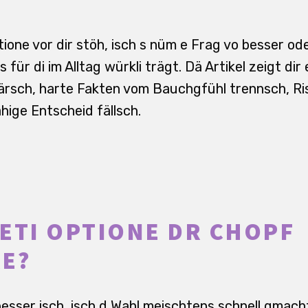
ione vor dir stöh, isch s nüm e Frag vo besser ode
für di im Alltag würkli trägt. Dä Artikel zeigt dir
klärsch, harte Fakten vom Bauchgfühl trennsch, R
hige Entscheid fällsch.
ETI OPTIONE DR CHOPF
E?
besser isch, isch d Wahl meischtens schnell gmach