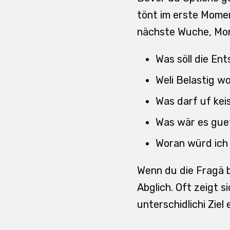
tönt im erste Momen
nächste Wuche, Mon
Was söll die En
Weli Belastig w
Was darf uf keis
Was wär es guet
Woran würd ich 
Wenn du die Fragä 
Abglich. Oft zeigt 
unterschidlichi Ziel e