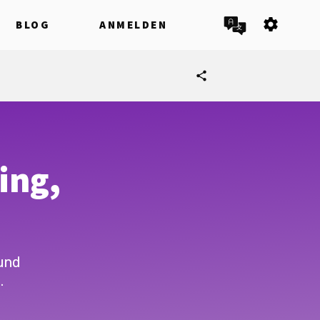
settings
BLOG
ANMELDEN
share
ing,
und
.