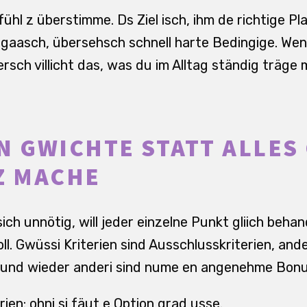
Gfühl z überstimme. Ds Ziel isch, ihm de richtige P
gaasch, übersehsch schnell harte Bedingige. We
rsch villicht das, was du im Alltag ständig träge
N GWICHTE STATT ALLES 
Z MACHE
ich unnötig, will jeder einzelne Punkt gliich behand
oll. Gwüssi Kriterien sind Ausschlusskriterien, and
, und wieder anderi sind nume en angenehme Bonu
ien: ohni si fäut e Option grad usse.