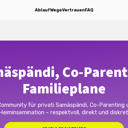
Ablauf
Wege
Vertrauen
FAQ
äspändi, Co-Parent
Familieplane
Community für privati Samäspändi, Co-Parenting 
Heiminsemination – respektvoll, direkt und diskret