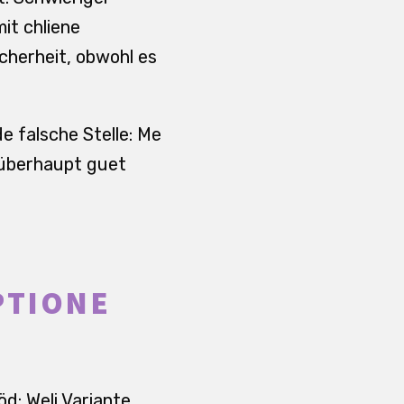
mit chliene
cherheit, obwohl es
de falsche Stelle: Me
d überhaupt guet
PTIONE
d: Weli Variante