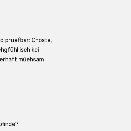
nd prüefbar: Chöste,
hgfühl isch kei
dauerhaft müehsam
?
mpfinde?