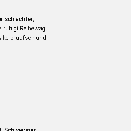
r schlechter,
 e ruhigi Reihewäg,
isike prüefsch und
t. Schwieriger