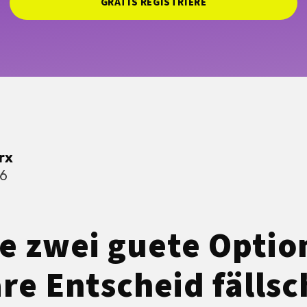
GRATIS REGISTRIERE
rx
26
 zwei guete Optio
are Entscheid fällsc