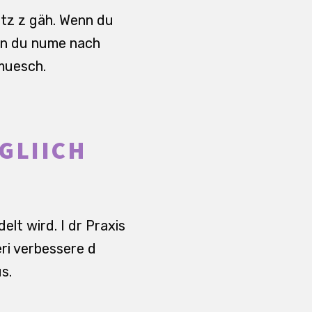
latz z gäh. Wenn du
nn du nume nach
 muesch.
GLIICH
elt wird. I dr Praxis
eri verbessere d
s.