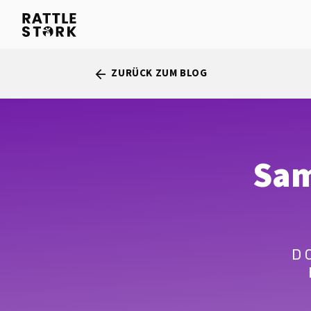
ZURÜCK ZUM BLOG
arrow_back
Sam
D 