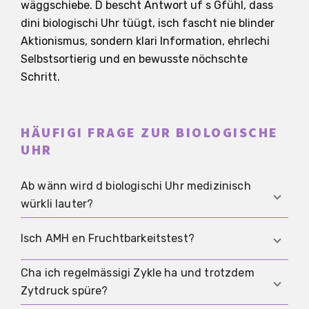
wäggschiebe. D bescht Antwort uf s Gfühl, dass
dini biologischi Uhr tüügt, isch fascht nie blinder
Aktionismus, sondern klari Information, ehrlechi
Selbstsortierig und en bewusste nöchschte
Schritt.
HÄUFIGI FRAGE ZUR BIOLOGISCHE
UHR
Ab wänn wird d biologischi Uhr medizinisch
würkli lauter?
Es git kei einzelne Geburtstag, wo plötzlich alles
Isch AMH en Fruchtbarkeitstest?
kippt. Medizinisch relevant isch, dass d
Fruchtbarkeit mit em reproduktive Alter abnimmt
Cha ich regelmässigi Zykle ha und trotzdem
Nei. AMH beschreibt vor allem d Eizellreserve und
und s Fehlgeburtsrisiko mit em Alter steigt,
Zytdruck spüre?
hilft vor allem bi dr Behandligsplanig. Für e
bsunders ab dr Mitti vo de 30er.