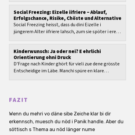
Social Freezing: Eizelle iifriere – Ablauf,
Erfolgschance, Risike, Chöste und Alternative
Social Freezing heisst, dass du dini Eizelle i
jüngerem Alter iifriere lahsch, zum sie spöter i ere
Chinderwunschbehandlig z nutze.
Kinderwunsch: Ja oder nei? E ehrlichi
Orientierung ohni Druck
D'Frage nach Kinder ghört für vieli zue dene grösste
Entscheidige im Läbe. Manchi spüre en klare
Wünsch, anderi eher Zwiifel oder es dauerndes Hin...
FAZIT
Wenn du mehri vo däne sibe Zeiche klar bi dir
erkennsch, muesch du nöd i Panik handle. Aber du
söttisch s Thema au nöd länger nume