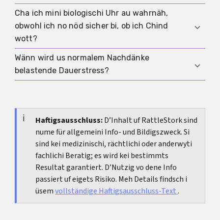
automatisch, dass es bi dir glych lauft, cha aber
Cha ich mini biologischi Uhr au wahrnäh,
Wenn du vor allem konkreti Frage zu Alter, Wert,
d Schwelle senke, früe Beratig oder Abklärig z
obwohl ich no nöd sicher bi, ob ich Chind
Zytfänschter und Optione hesch, fehlt oft
nutze.
wott?
zerscht medizinischi Orientierig. Wenn du trotz
Information im Chreis denksch oder ständigi
Wänn wird us normalem Nachdänke
Ja, das passiert oft. Mängisch isch dr Zytdruck
Angscht spürsch, isch emotionali Begleitig
belastende Dauerstress?
scho da, bevor dr Kinderwunsch ganz eindeutig
meistens genau so wichtig.
isch. Grad denn lohnt sich e ehrlechi Sortierig
Spötistens denn, wenn s Thema fast täglich i
bsunders.
dim Chopf isch, Beziehung belastet, Schlaf oder
Konzentration stört oder wichtigi Entscheide
Haftigsausschluss:
D’Inhalt uf RattleStork sind
nume für allgemeini Info- und Bildigszweck. Si
nume no unter Angscht betrachtet wärded.
sind kei medizinischi, rächtlichi oder anderwyti
Denn hilft meistens en konkrete nöchschte
fachlichi Beratig; es wird kei bestimmts
Schritt oder Begleitig vo usse.
Resultat garantiert. D’Nutzig vo dene Info
passiert uf eigets Risiko. Meh Details findsch i
üsem
vollständige Haftigsausschluss-Text
.