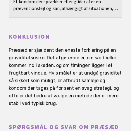
Et kondom der sprækker eller glider af er en
præventionsfejl og kan, afhængigt af situationen,
betyde graviditetsrisiko og risiko for seksuelt...
KONKLUSION
Præsæd er sjældent den eneste forklaring på en
graviditetsrisiko. Det afgørende er, om sædceller
kommer ind i skeden, og om timingen ligger i et
frugtbart vindue. Hvis målet er at undgå graviditet
så sikkert som muligt, er afbrudt samleje og
kondom der tages på for sent en svag strategi, og
ofte er det bedre at vælge en metode der er mere
stabil ved typisk brug.
SPØRGSMÅL OG SVAR OM PRÆSÆD