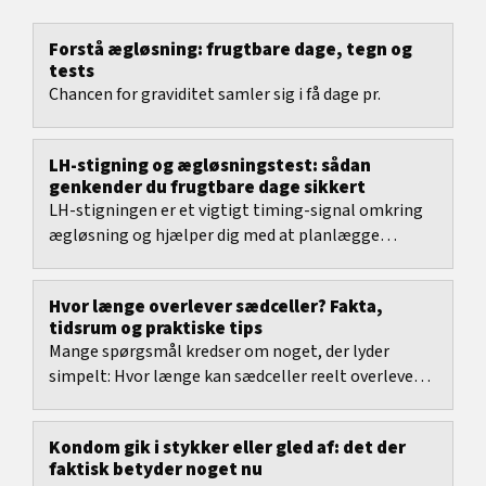
Forstå ægløsning: frugtbare dage, tegn og
tests
Chancen for graviditet samler sig i få dage pr.
LH-stigning og ægløsningstest: sådan
genkender du frugtbare dage sikkert
LH-stigningen er et vigtigt timing-signal omkring
ægløsning og hjælper dig med at planlægge
frugtbare dage mere realistisk.
Hvor længe overlever sædceller? Fakta,
tidsrum og praktiske tips
Mange spørgsmål kredser om noget, der lyder
simpelt: Hvor længe kan sædceller reelt overleve
afhængigt af omgivelserne, og hvornår er en
graviditet...
Kondom gik i stykker eller gled af: det der
faktisk betyder noget nu