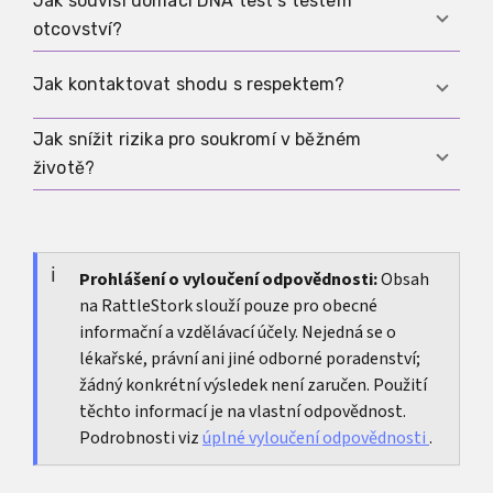
Jak souvisí domácí DNA test s testem
Ujasni si, proč chceš nahrát a zda bude možné
domácí interpretace.
Přehled GenDG
přínosná.
otcovství?
data později smazat. Zkontroluj, co služba
ukládá, zda umožňuje sdílení a zda bys zvládl
Někteří lidé používají domácí testy jako první
Jak kontaktovat shodu s respektem?
následky, pokud by účet nebo data někdy unikly.
krok, když řeší příbuznost. Pro jasné otázky
původu je
Jak snížit rizika pro soukromí v běžném
test otcovství
obvykle přímější cesta.
Začni krátce a neutrálně, bez požadavků. Zeptej
životě?
se, zda je druhá strana otevřená kontaktu. Citlivé
detaily sdílej až po jasném souhlasu a přijmi ne
Zapínej jen funkce, které opravdu chceš, nastav
nebo žádnou odpověď bez tlaku.
si jasné volby účtu a nesdílej surová data
zbytečně. Pokud matching zapneš, ber kontakt
Prohlášení o vyloučení odpovědnosti:
Obsah
na RattleStork slouží pouze pro obecné
jako citlivou rodinnou komunikaci, ne jako
informační a vzdělávací účely. Nejedná se o
sociální síť.
lékařské, právní ani jiné odborné poradenství;
žádný konkrétní výsledek není zaručen. Použití
těchto informací je na vlastní odpovědnost.
Podrobnosti viz
úplné vyloučení odpovědnosti
.