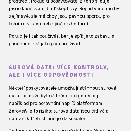
prostředí. Pokud ti poskytovatel z toho slibuje
jasné koučování, buď skeptický. Reporty mohou být
zajímavé, ale málokdy jsou pevnou oporou pro
trénink, stravu nebo jiná rozhodnutí.
Pokud je i tak používáš, ber je spíš jako zábavu s
poučením než jako plán pro život.
SUROVÁ DATA: VÍCE KONTROLY,
ALE I VÍCE ODPOVĚDNOSTI
Někteří poskytovatelé umožňují stáhnout surová
data. To může být užitečné pro genealogii,
například pro porovnání napříč platformami.
Zároveň je to riziko: surová data jsou citlivá a
nahrání k třetí straně je další sdílení.
Jednoduché pravidlo: surová data používej jen s