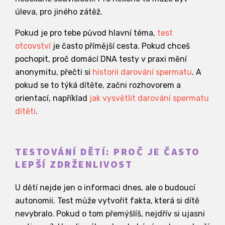
úleva, pro jiného zátěž.
Pokud je pro tebe původ hlavní téma,
test
otcovství
je často přímější cesta. Pokud chceš
pochopit, proč domácí DNA testy v praxi mění
anonymitu, přečti si
historii darování spermatu
. A
pokud se to týká dítěte, začni rozhovorem a
orientací, například
jak vysvětlit darování spermatu
dítěti
.
TESTOVÁNÍ DĚTÍ: PROČ JE ČASTO
LEPŠÍ ZDRŽENLIVOST
U dětí nejde jen o informaci dnes, ale o budoucí
autonomii. Test může vytvořit fakta, která si dítě
nevybralo. Pokud o tom přemýšlíš, nejdřív si ujasni