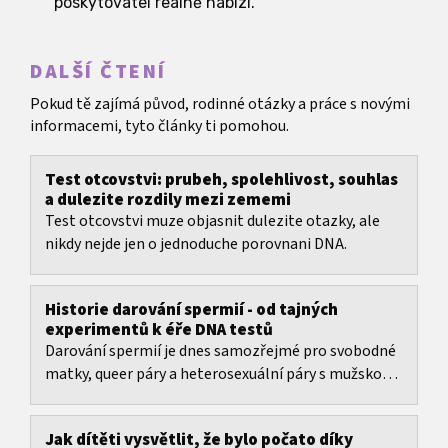
poskytovatel reálně nabízí.
DALŠÍ ČTENÍ
Pokud tě zajímá původ, rodinné otázky a práce s novými
informacemi, tyto články ti pomohou.
Test otcovstvi: prubeh, spolehlivost, souhlas
a dulezite rozdily mezi zememi
Test otcovstvi muze objasnit dulezite otazky, ale
nikdy nejde jen o jednoduche porovnani DNA.
Historie darování spermií - od tajných
experimentů k éře DNA testů
Darování spermií je dnes samozřejmé pro svobodné
matky, queer páry a heterosexuální páry s mužskou
neplodností.
Jak dítěti vysvětlit, že bylo počato díky