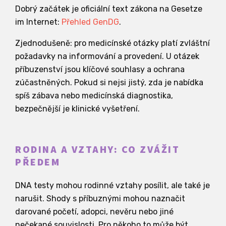
Dobrý začátek je oficiální text zákona na Gesetze
im Internet:
Přehled GenDG
.
Zjednodušeně: pro medicínské otázky platí zvláštní
požadavky na informování a provedení. U otázek
příbuzenství jsou klíčové souhlasy a ochrana
zúčastněných. Pokud si nejsi jistý, zda je nabídka
spíš zábava nebo medicínská diagnostika,
bezpečnější je klinické vyšetření.
RODINA A VZTAHY: CO ZVÁŽIT
PŘEDEM
DNA testy mohou rodinné vztahy posílit, ale také je
narušit. Shody s příbuznými mohou naznačit
darované početí, adopci, nevěru nebo jiné
nečekané souvislosti. Pro někoho to může být