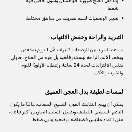
إذا كان الضخ ضروريًا، فباعتدال وبدون أقصى قوة
شفط
تغيير الوضعيات لدعم تصريف من مناطق مختلفة
التبريد والراحة وخفض الالتهاب
يساعد التبريد بين الرضعات كثيرات لأن التورم ينخفض
ويخف الألم. الراحة ليست رفاهية بل جزء من العلاج. حاولي
تقليل الالتزامات لمدة 24 ساعة وإعطاء الأولوية للنوم
والشرب والأكل.
لمسات لطيفة بدل العجن العميق
يمكن أن يهيج التدليك القوي النسيج المصاب. غالبًا ما يكون
الدعم السطحي اللطيف وتقليل الضغط الخارجي أكثر فائدة،
مثل ارتداء ملابس فضفاضة ووضعية بدون ضغط.