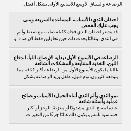
الرضاعة والسياق الأوسع للأسابيع الأولى بشكل أفضل.
احتقان الثدي: الأسباب، المساعدة السريعة ومتى
يجب عليك الفحص
قد يشعر احتقان الثدي فجأة ككتلة صلبة، مع ضغط وألم
في الثدي، وغالبًا يحدث ذلك حين تحاولين فقط الإرضاع أو
استخدام مضخة الحليب.
الرضاعة في الأسبوع الأول: بداية الإرضاع، اللبأ، اندفاع
اللبن، التغذية المتتابعة والمشكلات الشائعة
غالباً ما يكون الأسبوع الأول من الرضاعة أكثر كثافة مما
يتوقعه كثيرون: نوم قليل، طفل يريد الرضاعة بشكل
متكرر، وجسمك ما زال يتأقلم.
نمو الثدي وألم الثدي أثناء الحمل: الأسباب ونصائح
عملية وأسئلة شائعة
عندما يصبح الثدي مشدودًا أو معرّضًا للوخز أو أكثر
حساسية للمس، يكون ذلك غالبًا جزءًا من التغيرات
الطبيعية في الحمل.