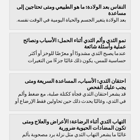
النفاس بعد الولادة: ما هو الطبيعي ومتى تحتاجين إلى
مساعدة
بعد الولادة يتغير الجسم والحياة اليومية في الوقت نفسه.
نمو الثدي وألم الثدي أثناء الحمل: الأسباب ونصائح
عملية وأسئلة شائعة
عندما يصبح الثدي مشدودًا أو معرّضًا للوخز أو أكثر
حساسية للمس، يكون ذلك غالبًا جزءًا من التغيرات
الطبيعية في الحمل.
احتقان الثدي: الأسباب، المساعدة السريعة ومتى
يجب عليك الفحص
قد يشعر احتقان الثدي فجأة ككتلة صلبة، مع ضغط وألم
في الثدي، وغالبًا يحدث ذلك حين تحاولين فقط الإرضاع أو
استخدام مضخة الحليب.
التهاب الثدي أثناء الرضاعة: الأعراض والعلاج ومتى
تكون المضادات الحيوية ضرورية
غالبًا ما يشعر التهاب الثدي مثل نزلة برد مصحوبة بألم