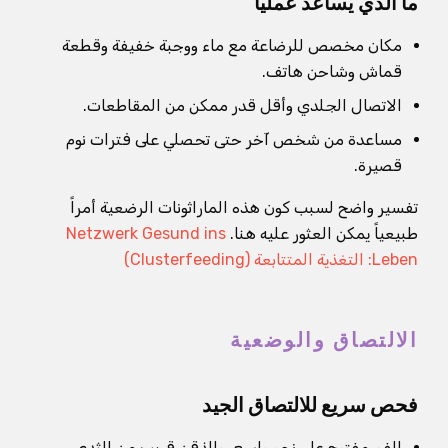
ما الذي يساعد عملياً
مكان مخصص للرضاعة مع ماء ووجبة خفيفة وقطعة
قماش وشاحن هاتف.
الاتصال الجلدي وأقل قدر ممكن من المقاطعات.
مساعدة من شخص آخر حتى تحصلي على فترات نوم
قصيرة.
تفسير واضح لسبب كون هذه الماراثونات الرضعية أمراً
طبيعياً يمكن العثور عليه هنا.
Netzwerk Gesund ins
Leben: التغذية المتتابعة (Clusterfeeding)
الالتصاق والوضعية
فحص سريع للالتصاق الجيد
الفم مفتوح على نحو واسع، والذقن قريب من الثدي.