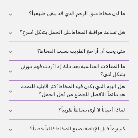
الإفرازات المختلفة لأنها قد تختلط. لذلك المهم في
مراقبة الدورة هو النمط العام للإحساس والمظهر
نعم، وغالباً يكون أكثر فائدة من الحساب بالتقويم فقط.
ما لون مخاط عنق الرحم الذي قد يبقى طبيعياً؟
والتوقيت.
خصوصاً عندما يتغير طول الدورة، تكون الملاحظة
المباشرة أكثر قيمة حتى لو احتاجت إلى صبر ومقارنة عدة
اللون الشفاف أو الحليبي أو المائل قليلاً إلى الأبيض قد
هل تساعد مراقبة المخاط على الحمل بشكل أسرع؟
دورات.
يكون طبيعياً. أما الأخضر أو الرمادي أو الرائحة الواضحة،
خاصة مع الحكة أو الألم، فتحتاج إلى تقييم طبي.
قد تساعد على توقيت الجماع أو التلقيح بشكل أفضل. هي
متى يجب أن أراجع الطبيب بسبب المخاط؟
لا تزيد الخصوبة بحد ذاتها، لكنها تساعد على استغلال
الفترة المهمة قبل الإباضة بشكل أفضل.
ما المقالات المناسبة بعد ذلك إذا أردت فهم دورتي
إذا كانت الإفرازات ذات رائحة غير طبيعية أو صارت
بشكل أدق؟
خضراء أو رافقها ألم أو حكة أو نزف بين الدورات. وكذلك
عند تأخر الحمل لفترة طويلة.
هل اليوم الذي يكون فيه المخاط أكثر قابلية للتمدد
بداية جيدة هي مقالاتنا عن
الإباضة
و
اختبارات الإباضة
هو دائماً الأفضل للجماع من أجل الحمل؟
و
الانغراس
. فهي تساعد على التفريق بين الإباضة
والاختبارات والمرحلة التي تليها.
ليس دائماً. الأيام التي تسبقه قد تكون مهمة بالفعل لأن
لماذا أحياناً لا أرى مخاطاً تقريباً؟
الحيوانات المنوية تستطيع العيش لعدة أيام. الانتظار حتى
اليوم المثالي فقط قد يضيّق النافذة بلا داعٍ.
هذا لا يعني تلقائياً عدم وجود مخاط مهم. بعض النساء
كم يوماً قبل الإباضة يصبح المخاط غالباً خصباً؟
يلاحظن الإحساس بالرطوبة أكثر من رؤية الإفراز نفسه،