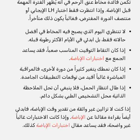
تكمن فائدة مخاط عنق الرحم في أنه يُظهر الفترة المهمة
قبل الإباضة. وإذا انتظرت فقط اختبار LH الإيجابي أو
منتصف الدورة المفترض، فغالباً يكون ذلك متأخراً.
لا تنتظري اليوم الذي يصبح فيه المخاط في أفضل
حالاته فقط، بل ابدئي في الأيام الأكثر رطوبة قبله.
إذا كان التقاط التوقيت المناسب صعباً، فقد يساعد
الجمع مع
اختبارات الإباضة
.
إذا كان نمطك يتغير كثيراً من دورة لأخرى، فالمراقبة
المباشرة غالباً أفيد من توقعات التطبيقات الجامدة.
إذا طال انتظار الحمل، فلا ينبغي أن تحل الملاحظة
الذاتية محل التشخيص الطبي بشكل دائم.
إذا كنت لا تزالين غير واثقة من تقدير وقت الإباضة، فابدئي
أيضاً بقراءة مقالنا عن
الإباضة
. وإذا كانت الاختبارات غالباً
غير واضحة، فقد يساعد مقال
اختبارات الإباضة
كذلك.