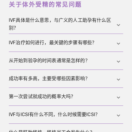
关于体外受精的常见问题
IVF具体是什么意思，与广义的人工助孕有什么区
别？
IVF指卵子在体外实验室完成受精并形成胚胎后再移植
IVF治疗如何进行，最关键的步骤有哪些？
回子宫，而人工助孕是一个更大的概念，也包含IUI等
在体内完成受精的治疗方式。
典型流程包括检查评估与计划制定、促排与密切监
从开始到验孕的时间表通常是怎样的？
测、触发、取卵、实验室受精选择IVF或ICSI、胚胎培
养、胚胎移植以及移植后的黄体支持与验孕，同时冷
从促排开始到验孕，通常两到四周较为常见，因为促
成功率有多高，主要受哪些因素影响？
冻保存与后续冻胚移植常常也是整体策略的一部分。
排多为一到两周，取卵与培养为数天，验孕一般在移
植后10到14天进行，而若有预处理或采用冻胚移植，
成功率主要受年龄、不孕原因、胚胎发育情况、可用
第一次尝试就成功的概率大吗？
整体时间会相应延长。
胚胎数量与既往治疗史影响，同时必须明确中心报告
的是妊娠还是活产，以及统计口径是按每次移植、每
这高度取决于年龄与具体诊断，而单个周期在统计意
IVF与ICSI有什么不同，什么时候需要ICSI？
次取卵还是每个开始的周期。
义上只是概率过程中的一次尝试，因此第一次验孕不
理想往往并不能对总体前景做出明确结论。
IVF是让卵子与较多精子共同培养完成受精，而ICSI是