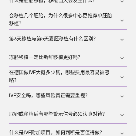
什么是胚胎移植，移植当天会发生什么？
把一条精子直接注射进卵子，主要用于明显男性因素
或曾发生受精困难的情况，没有这些原因并不意味着
会移植几个胚胎，为什么很多中心更推荐单胚胎
胚胎移植是用细导管把选定胚胎放入子宫腔内，过程
ICSI一定带来更高成功率。
移植？
通常很短且多无需麻醉，关键在于时间点、子宫内膜
准备以及事先确定的移植策略。
在很多情况下会选择单胚胎移植，因为它能显著降低
第3天移植与第5天囊胚移植有什么区别？
多胎风险，而移植多个胚胎虽然可能提高单次移植的
妊娠概率，但也会同时增加孕期与新生儿风险。
第3天移植是在更早阶段移植，而囊胚移植会培养更久
冻胚移植一定比新鲜移植更好吗？
并往往更具选择性，哪种更适合取决于胚胎数量、发
育情况、既往治疗史以及实验室流程与经验。
在德国做IVF大概多少钱，哪些费用最容易被忽
在某些情况下冻胚移植可能更有优势，例如存在过度
略？
刺激风险或希望在更理想的周期完成内膜准备，但在
基础条件良好时，新鲜移植也可能同样有效。
一个包含药物的完整尝试常见约4,000到7,000欧元，
IVF安全吗，哪些风险真正需要重视？
此外冷冻保存、保存管理费、后续冻胚移植与可选项
目可能再增加数百到数千欧元，因此建议在开始前拿
多数周期并发症不多，但需要重点关注卵巢过度刺激
取卵或移植后有哪些警示信号必须认真对待？
到包含区间与可选项的书面费用预估。
综合征、取卵后少见并发症、移植多个胚胎导致的多
胎风险以及心理压力，而现代监测、个体化方案与单
若出现明显或加重的腹痛、呼吸困难、腹围快速增
什么是IVF附加项目，如何判断是否值得做？