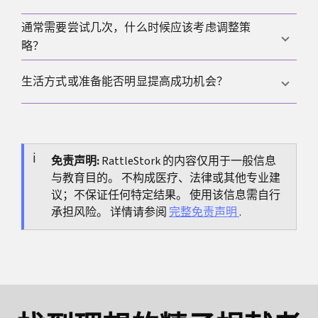
胚胎移植能显著提升安全性。
大、持续呕吐、发热、明显出血或循环不稳等情况，
应立即联系中心或急诊处理，因为少见并发症需要尽
通常需要尝试几次，什么时候应该考虑调整策
附加项目是超出标准流程的实验室或辅助措施，只有
早识别。
略？
在存在明确指征、讨论的获益以活产为核心结局、并
且风险、替代方案与总成本足够透明时，才更可能是
很多中心会在一到三次有完整记录的周期后做阶段性
生活方式或准备能否明显提高成功机会？
合理选择。
复盘，当反应持续不理想、受精或胚胎发育反复出现
问题，或整体计划与年龄、诊断与时间因素不匹配
戒烟、控制体重、适度饮酒、规律睡眠与适量运动可
时，更有必要考虑调整策略。
能改善基础状况，而缺乏针对性的补充剂或极端饮食
往往帮助有限，因此更建议把可行措施与医生一起做
免责声明:
RattleStork 的内容仅用于一般信息
与教育目的。 不构成医疗、法律或其他专业建
个体化评估与选择。
议；不保证任何特定结果。 使用该信息需自行
承担风险。 详情请参阅
完整免责声明
.