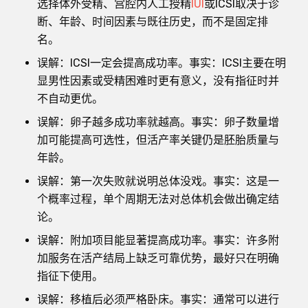
选择体外受精、宫腔内人工授精
IUI
或ICSI取决于诊
断、年龄、时间因素与既往历史，而不是固定排
名。
误解：ICSI一定会提高成功率。事实：ICSI主要在明
显男性因素或受精困难时更有意义，没有指征时并
不自动更优。
误解：卵子越多成功率就越高。事实：卵子数量增
加可能提高可选性，但活产率关键仍是胚胎质量与
年龄。
误解：第一次失败就说明总体没戏。事实：这是一
个概率过程，单个周期无法对总体机会做出确定结
论。
误解：附加项目能显著提高成功率。事实：许多附
加服务在活产结局上缺乏可靠优势，最好只在明确
指征下使用。
误解：移植后必须严格卧床。事实：通常可以进行