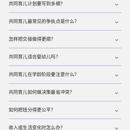
强烈建议写。书面计划能把照护、决策、财务与沟通
共同育儿计划要写到多细？
变成可执行的规则，减少重复争吵与误解。
要细到能在忙乱时也不产生歧义，比如交接、假期、
共同育儿最常见的争执点是什么？
孩子生病、费用与重大决策，但也要留出调整空间，
并设定固定复盘时间。
常见争执点包括交接、临时变更、费用分摊、育儿规
怎样把交接做得更顺？
则差异，以及哪些事情必须共同决定不够清晰。
固定时间地点、用简短清单、避免在孩子面前争吵，
共同育儿适合婴幼儿吗？
并且就事论事处理失误，能显著降低交接压力。
可以适合，前提是作息稳定、交接平稳、照护者持续
共同育儿在学龄阶段要注意什么？
可靠。对幼儿来说，可预期性通常比平均分配更重
要。
要特别注意通勤距离、学校沟通、作业与活动安排，
共同育儿如何做决策最省冲突？
并保持短沟通的可靠性，让孩子不用承担协调压力。
把必须共同决定的事项列清楚，把可单方决定的事项
如何把钱分得更公平？
也写明，并规定回复时限与记录方式，往往最有效。
用透明结构来分：日常费用与特殊支出分开，保留票
收入或生活变化时怎么办？