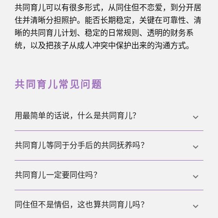
共同育儿可以有很多形式，从同住但不恋爱，到分开居
住并清晰分担照护。能否长期稳定，关键在可靠性、清
晰的共同育儿计划、稳定的日常规则、透明的财务系
统，以及把孩子从成人冲突中保护出来的沟通方式。
共同育儿常见问题
用最简单的话说，什么是共同育儿？
共同育儿就是两位或多位成年人一起当父母、一起承
共同育儿等同于分手后的共同抚养吗？
担照护与责任，不要求必须是情侣或夫妻。
不完全等同。它既可以发生在分开之后，也可以从一
共同育儿一定要同住吗？
开始就是计划好的共同育儿，即双方不是伴侣但决定
一起要孩子并共同抚养。
不一定。同住或分居都可以，关键在于照护安排、费
同住但不是情侣，这也算共同育儿吗？
用分担与决策机制是否清晰、可执行并能长期坚持。