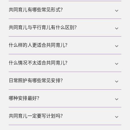
算。有的人选择像家庭合租一样同住，但需要把隐
共同育儿有哪些常见形式？
私、家务、访客、约会、财务与角色边界说清楚，避
免产生情侣式期待与误会。
常见形式包括分开后共同育儿、计划型共同育儿、以
共同育儿与平行育儿有什么区别？
及平行育儿这类把沟通与交接流程化以减少冲突的方
式。
共同育儿强调合作与沟通，平行育儿强调减少接触并
什么样的人更适合共同育儿？
把流程标准化，用更少对话换取更少冲突。
更适合能守信用、愿意长期分担责任、沟通清晰、并
什么情况不太适合共同育儿？
且在教育健康与金钱观上有相近底线的人。
如果存在强烈控制、反复越界、长期不靠谱、隐含伴
日常照护有哪些常见安排？
侣期待或把孩子卷入冲突的行为，共同育儿会变得非
常困难。
常见有主居所模式、轮换模式与巢居模式，也可能按
哪种安排最好？
年龄、距离与工作节奏做混合安排。
最好的是孩子更稳定、成年人能长期执行的安排，而
共同育儿一定要写计划吗？
不是看起来最对称或最理想化的方案。