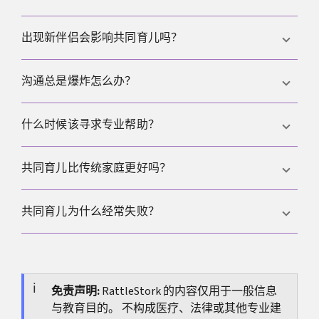
据，定期对账，并设定超过某金额必须先沟通的阈
值。
在计划里提前写好调整规则，比如收入变化、工作时
出现新伴侣会影响共同育儿吗？
间变化或孩子需求变化时，如何重新分担照护与费
用。
可能会，需要提前约定边界与引入节奏。新伴侣不应
沟通总是爆炸怎么办？
替代父母角色，重点是保护孩子的稳定与安全感。
先用暂停规则降温，再回到议题与方案，必要时减少
什么时候该寻求专业帮助？
接触并流程化，或引入第三方支持，让对话更结构
化。
当冲突持续升级、交接长期紧张、孩子明显受影响，
共同育儿比传统家庭更好吗？
或出现搬家与重大生活变化时，专业支持能减少损伤
并帮助重建结构。
对孩子来说，形式通常不如稳定重要。只要成年人可
共同育儿为什么经常失败？
靠、规则清晰、冲突不让孩子承担，共同育儿也可以
非常好。
常见原因不是理念问题，而是缺乏执行力、期待不清
晰、沟通机制不稳定，以及没有可落地的决策与财务
规则。
免责声明:
RattleStork 的内容仅用于一般信息
与教育目的。 不构成医疗、法律或其他专业建